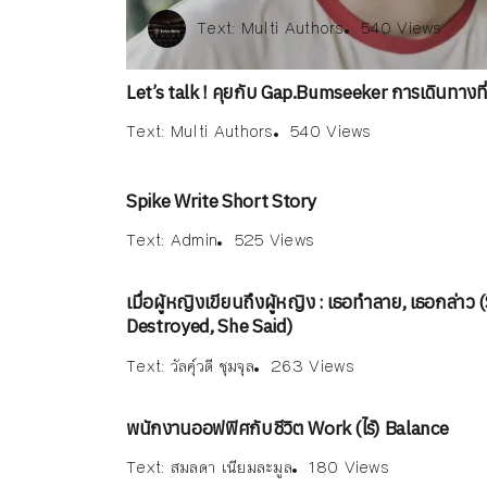
Text:
Text:
ณัฐพงษ์ วิมลรัตน์
Multi Authors
Text:
Admin
540 Views
179 Views
525 Views
Text:
Text:
Text:
วัลคุ์วดี ชุมจุล
ณัฐพงษ์ วิมลรัตน์
Multi Authors
263
5
1
180 Views
Let’s talk ! คุยกับ Gap.Bumseeker การเดินทางที่
Text:
Multi Authors
540 Views
Spike Write Short Story
Text:
Admin
525 Views
เมื่อผู้หญิงเขียนถึงผู้หญิง : เธอทำลาย, เธอกล่าว 
Destroyed, She Said)
Text:
วัลคุ์วดี ชุมจุล
263 Views
พนักงานออฟฟิศกับชีวิต Work (ไร้) Balance
Text:
สมลดา เนียมละมูล
180 Views