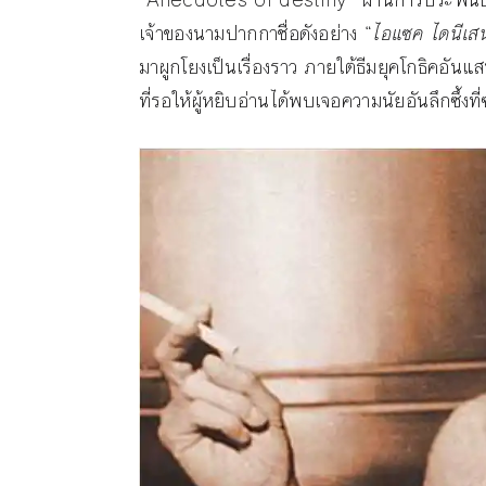
เจ้าของนามปากกาชื่อดังอย่าง “
ไอแซค ไดนีเส
มาผูกโยงเป็นเรื่องราว ภายใต้ธีมยุคโกธิคอ
ที่รอให้ผู้หยิบอ่านได้พบเจอความนัยอันลึกซึ้งที่