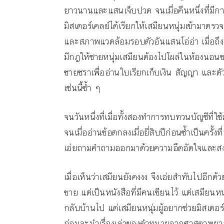
ยาวนานและแสนเจ็บปวด จนเมื่อคืนหนึ่งที่มีกา
มิสเตอร์เคลย์ได้เรียกให้เสมียนหนุ่มเข้ามาต
และสภาพแวดล้อมรอบตัวอันแสนโอ่อ่า เมื่อถึง
มีกฎให้ชายหนุ่มเสมียนต้องไปโผล่ในห้องนอนขอ
ชายชราเพื่ออ่านใบเรียกเก็บเงิน สัญญา และตั
เช่นนี้ซ้ำ ๆ
จนวันหนึ่งที่เมื่อทั้งสองทำการทบทวนบัญชีที่ใช
จนเมื่ออ่านข้อตกลงเมื่อยี่สิบปีก่อนซ้ำเป็นครั
เอ่ยถามคำถามออกมาด้วยความอึดอัดใจและสงสัยว
เมื่อเห็นว่าเสมียนยังคงงง จึงเอ่ยสำทับไปอีกด
ขาย แต่เป็นหนังสือที่มีคนเขียนไว้ แต่เสมียน
กลับบ้านไป แต่เสมียนหนุ่มผู้อยากช่วยมิสเตอร
ก่อนจะนำเรื่องเล่าของคำทนายจากศาสดาพยากร