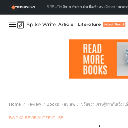
3 เหตุผล ทำไมนักเขียนต้องอ่านหนังสือ
TRENDING
ทำลาย, เธอกล่าว : ทำลายอะไร? ทำลายทำไม?
Article
Literature
Must Read
Let’s talk ! คุยกับ Gap.Bumseeker การเดินทางที่
5 วิธีอ่านหนังสือ ให้จบ พร้อมจดจำได้ไม่ลืม ทำแล้วได
5 วิธีแก้ไขนิยาย ทำอย่างไรเมื่อเขียนนวนิยายร่างแรก
Home
Review
Books Review
ปรัมชรา:เศรษฐีชรากับเรื่องเ
/
/
/
BOOKS REVIEW
LITERATURE