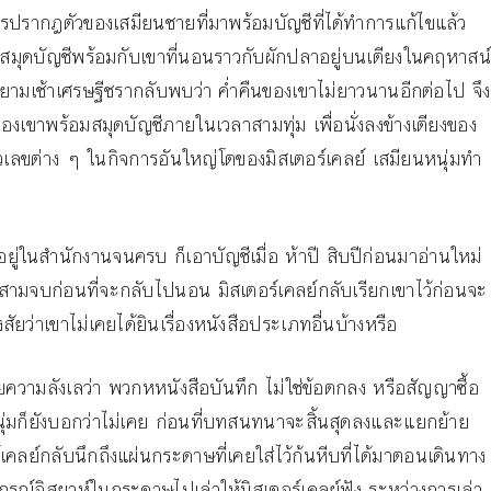
รปรากฎตัวของเสมียนชายที่มาพร้อมบัญชีที่ได้ทำการแก้ไขแล้ว
รวจสมุดบัญชีพร้อมกับเขาที่นอนราวกับผักปลาอยู่บนเตียงในคฤหาสน์
ยามเช้าเศรษฐีชรากลับพบว่า ค่ำคืนของเขาไม่ยาวนานอีกต่อไป จึง
งเขาพร้อมสมุดบัญชีภายในเวลาสามทุ่ม เพื่อนั่งลงข้างเตียงของ
วเลขต่าง ๆ ในกิจการอันใหญ่โตของมิสเตอร์เคลย์ เสมียนหนุ่มทำ
้อยู่ในสำนักงานจนครบ ก็เอาบัญชีเมื่อ ห้าปี สิบปีก่อนมาอ่านใหม่
้งที่สามจบก่อนที่จะกลับไปนอน มิสเตอร์เคลย์กลับเรียกเขาไว้ก่อนจะ
่าเขาไม่เคยได้ยินเรื่องหนังสือประเภทอื่นบ้างหรือ
้วยความลังเลว่า พวกหหนังสือบันทึก ไม่ใช่ข้อตกลง หรือสัญญาซื้อ
หนุ่มก็ยังบอกว่าไม่เคย ก่อนที่บทสนทนาจะสิ้นสุดลงและแยกย้าย
์เคลย์กลับนึกถึงแผ่นกระดาษที่เคยใส่ไว้ก้นหีบที่ได้มาตอนเดินทาง
ณ์อิสยาห์ในกระดาษไปเล่าให้มิสเตอร์เคลย์ฟัง ระหว่างการเล่า