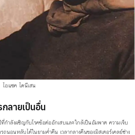
ไอแซค ไดนีเสน
กลายเป็นอื่น
สิบปีที่กำลังผชิญกับโรคข้อต่ออักเสบและใกล้เป็นอัมพาต ความเจ็บ
ารถนอนหลับได้ในยามค่ำคืน เวลากลางคืนของมิสเตอร์เคลย์ช่าง