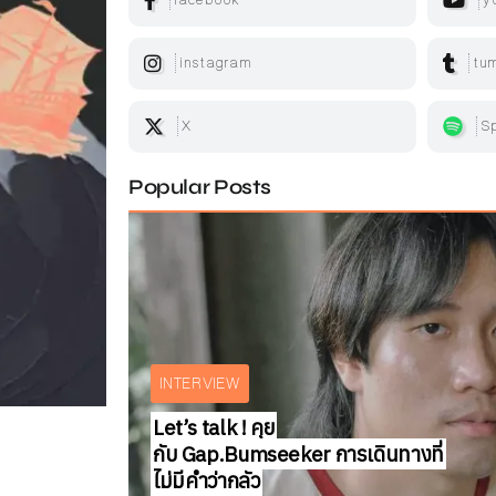
instagram
tum
X
Sp
Popular Posts
ARTICLE
INTERVIEW
BOOKS REVIEW
INTERVIEW
ARTICLE
ARTICLE
SHORT STORY
Spike Write Short Story
Text:
สมลดา เนียมละมูล