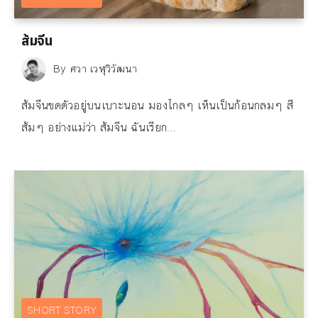
ส้มจีน
By
ศวา เวฬุวิวัฒนา
ส้มจีนขดตัวอยู่บนเบาะนอน มองไกลๆ เห็นเป็นก้อนกลมๆ สี
ส้มๆ อย่างแม่ว่า ส้มจีน ฉันเรียก...
SHORT STORY