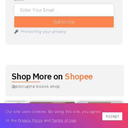
Subscribe
Protecting your privacy
Shop More on
Shopee
@porcupine boook shop
Our site uses cookies. By using this site, you agree
Accept
to the
Privacy Policy
and
Terms of Use
.