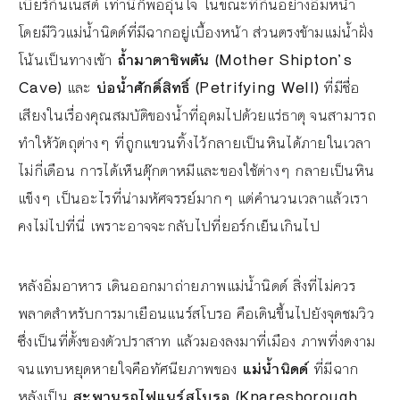
เบียร์กินเนสต์ เท่านี้ก็พออุ่นใจ ในขณะที่กินอย่างอิ่มหนำ
โดยมีวิวแม่น้ำนิดด์ที่มีฉากอยู่เบื้องหน้า ส่วนตรงข้ามแม่น้ำฝั่ง
โน้นเป็นทางเข้า
ถ้ำมาตาชิพตัน (Mother Shipton’s
Cave)
และ
บ่อน้ำศักดิ์สิทธิ์ (Petrifying Well)
ที่มีชื่อ
เสียงในเรื่องคุณสมบัติของน้ำที่อุดมไปด้วยแร่ธาตุ จนสามารถ
ทำให้วัตถุต่างๆ ที่ถูกแขวนทิ้งไว้กลายเป็นหินได้ภายในเวลา
ไม่กี่เดือน การได้เห็นตุ๊กตาหมีและของใช้ต่างๆ กลายเป็นหิน
แข็งๆ เป็นอะไรที่น่ามหัศจรรย์มากๆ แต่คำนวนเวลาแล้วเรา
คงไม่ไปที่นี่ เพราะอาจจะกลับไปที่ยอร์กเย็นเกินไป
หลังอิ่มอาหาร เดินออกมาถ่ายภาพแม่น้ำนิดด์ สิ่งที่ไม่ควร
พลาดสำหรับการมาเยือนแนร์สโบรอ คือเดินขึ้นไปยังจุดชมวิว
ซึ่งเป็นที่ตั้งของตัวปราสาท แล้วมองลงมาที่เมือง ภาพที่งดงาม
จนแทบหยุดหายใจคือทัศนียภาพของ
แม่น้ำนิดด์
ที่มีฉาก
หลังเป็น
สะพานรถไฟแนร์สโบรอ (Knaresborough