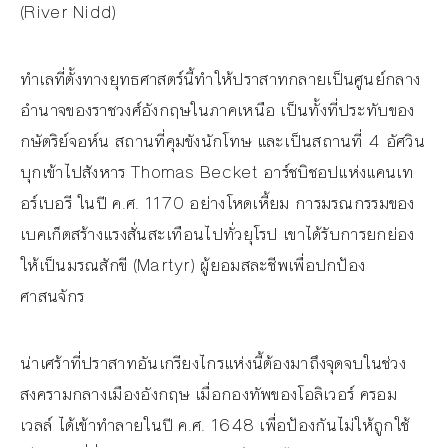
(River Nidd)
ทำเลที่ตั้งทางยุทธศาสตร์นี้ทำให้ปราสาทกลายเป็นศูนย์กลาง
อำนาจของราชวงศ์อังกฤษในภาคเหนือ เป็นทั้งที่ประทับของ
กษัตริย์จอห์น สถานที่คุมขังนักโทษ และเป็นสถานที่ 4 อัศวิน
บุกเข้าไปสังหาร Thomas Becket อาร์ชบิชอปแห่งแคนเท
อร์เบอรี ในปี ค.ศ. 1170 อย่างโหดเหี้ยม การมรณกรรมของ
เบคเก็ตสร้างแรงสั่นสะเทือนไปทั่วยุโรป เขาได้รับการยกย่อง
ให้เป็นมรณสักขี (Martyr) ผู้ยอมสละชีพเพื่อปกป้อง
ศาสนจักร
น่าเศร้าที่ปราสาทอันเกรียงไกรแห่งนี้ต้องมาถึงจุดจบในช่วง
สงครามกลางเมืองอังกฤษ เมื่อกองทัพของโอลิเวอร์ ครอม
เวลล์ ได้เข้าทำลายในปี ค.ศ. 1648 เพื่อป้องกันไม่ให้ถูกใช้