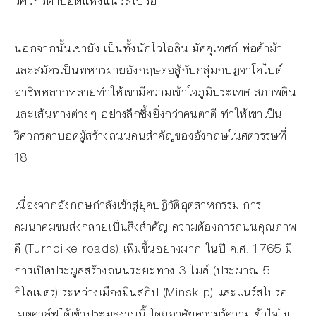
วิศวกรตาบอดแห่งแนร์สโบรอ
นอกจากนั้นเขายัง เป็นทั้งนักไวโอลิน มัคคุเทศก์ พ่อค้าม้า
และสมัครเป็นทหารฝ่ายอังกฤษต่อสู้กับกลุ่มกบฏจาโคไบต์
อาชีพหลากหลายทำให้เขามีความเข้าใจภูมิประเทศ สภาพดิน
และเส้นทางต่างๆ อย่างลึกซึ้งยิ่งกว่าคนตาดี ทำให้เขาเป็น
วิศวกรตาบอดผู้สร้างถนนคนสำคัญของอังกฤษในศตวรรษที่
18
เนื่องจากอังกฤษกำลังเข้าสู่ยุคปฏิวัติอุตสาหกรรม การ
คมนาคมขนส่งกลายเป็นสิ่งสำคัญ ความต้องการถนนคุณภาพ
ดี (Turnpike roads) เพิ่มขึ้นอย่างมาก ในปี ค.ศ. 1765 มี
การเปิดประมูลสร้างถนนระยะทาง 3 ไมล์ (ประมาณ 5
กิโลเมตร) ระหว่างเมืองมินสกิป (Minskip) และแนร์สโบรอ
เมตคาล์ฟได้เข้าประมูลงานนี้ โดยอาศัยความรู้ความเข้าใจใน