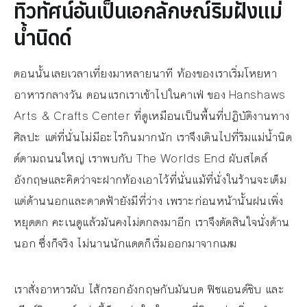
ทิวทัศน์อันเป็นเอกลักษณ์ริมฝั่งแม่
น้ำนิดด์
ตอนนั้นเลยเวลาเที่ยงมาหลายนาที ท้องของเราเริ่มโหยหา
อาหารกลางวัน ตอนแรกเราเข้าไปในคาเฟ่ ของ Hanshaws
Arts & Crafts Center ที่ดูเหมือนเป็นพื้นที่ปฏิบัติงานทาง
ศิลปะ แต่ที่นั่นไม่มีอะไรกินมากนัก เราจึงเดินไปที่ริมแม่น้ำนิด
ด์ตามถนนใหญ่ เราพบกับ The Worlds End ผับสไตล์
อังกฤษและคิดว่าจะฝากท้องเอาไว้ที่นั่นแม้ที่นั่งในร้านจะเต็ม
แต่ด้านนอกและดาดฟ้ายังมีที่ว่าง เพราะก่อนหน้านั้นฝนเพิ่ง
หยุดตก คะเนดูแล้วมันคงไม่ตกลงมาอีก เราจึงตัดสินใจนั่งด้าน
นอก ซึ่งก็จริง ไม่นานนักแดดก็เริ่มออกมาจากเมฆ
เราสั่งอาหารผับ ไส้กรอกอังกฤษกับมันบด ฟิชแอนด์ชิบ และ