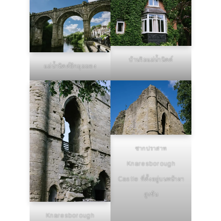
บ้านริมแม่น้ำนิดด์
แม่น้ำนิดด์อีกมุมมอง
ซากปราสาท
Knaresborough
Castle ที่ตั้งอยู่บนหน้าผา
สูงชัน
Knaresborough