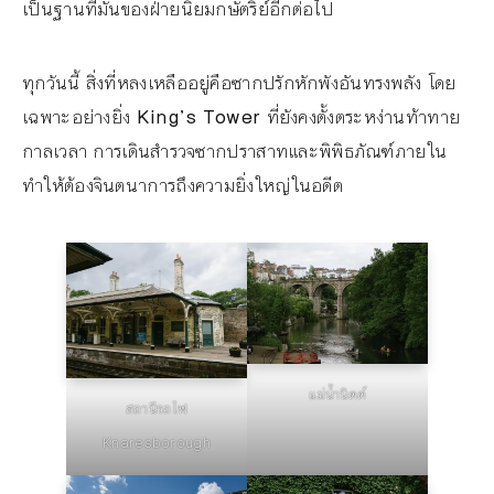
เป็นฐานที่มั่นของฝ่ายนิยมกษัตริย์อีกต่อไป
ทุกวันนี้ สิ่งที่หลงเหลืออยู่คือซากปรักหักพังอันทรงพลัง โดย
เฉพาะอย่างยิ่ง
King’s Tower
ที่ยังคงตั้งตระหง่านท้าทาย
กาลเวลา การเดินสำรวจซากปราสาทและพิพิธภัณฑ์ภายใน
ทำให้ต้องจินตนาการถึงความยิ่งใหญ่ในอดีต
แม่น้ำนิดด์
สถานีรถไฟ
Knaresborough