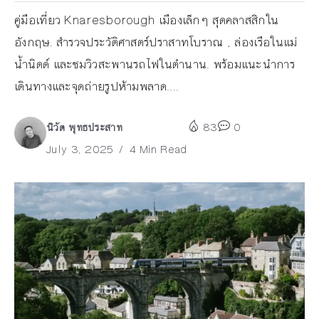
คู่มือเที่ยว Knaresborough เมืองเล็กๆ สุดคลาสสิกใน
อังกฤษ. สำรวจประวัติศาสตร์ปราสาทโบราณ , ล่องเรือในแม่
น้ำนิดด์ และชมวิวสะพานรถไฟในตำนาน. พร้อมแนะนำการ
เดินทางและจุดถ่ายรูปห้ามพลาด....
นิวัต พุทธประสาท
83
0
July 3, 2025
4 Min Read