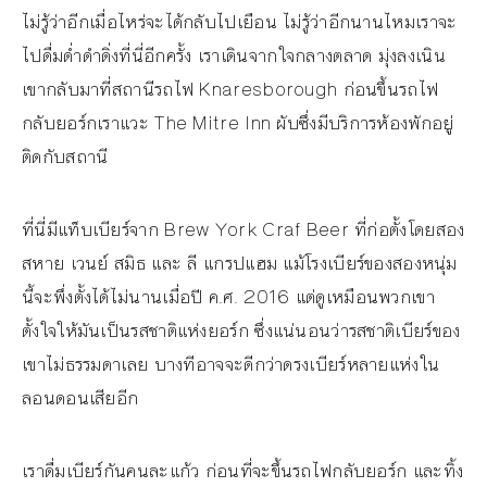
ไม่รู้ว่าอีกเมื่อไหร่จะได้กลับไปเยือน ไม่รู้ว่าอีกนานไหมเราจะ
ไปดื่มด่ำดำดิ่งที่นี่อีกครั้ง เราเดินจากใจกลางตลาด มุ่งลงเนิน
เขากลับมาที่สถานีรถไฟ Knaresborough ก่อนขึ้นรถไฟ
กลับยอร์กเราแวะ The Mitre Inn ผับซึ่งมีบริการห้องพักอยู่
ติดกับสถานี
ที่นี่มีแท็บเบียร์จาก Brew York Craf Beer ที่ก่อตั้งโดยสอง
สหาย เวนย์ สมิธ และ ลี แกรปแฮม แม้โรงเบียร์ของสองหนุ่ม
นี้จะพึ่งตั้งได้ไม่นานเมื่อปี ค.ศ. 2016 แต่ดูเหมือนพวกเขา
ตั้งใจให้มันเป็นรสชาติแห่งยอร์ก ซึ่งแน่นอนว่ารสชาติเบียร์ของ
เขาไม่ธรรมดาเลย บางทีอาจจะดีกว่าดรงเบียร์หลายแห่งใน
ลอนดอนเสียอีก
เราดื่มเบียร์กันคนละแก้ว ก่อนที่จะขึ้นรถไฟกลับยอร์ก และทิ้ง