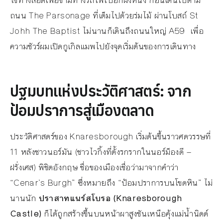
ใช้ทางลอดเพื่อข้ามทางรถไฟไปอีกฝั่งหนึ่ง ก่อนเดินไปตาม
ถนน The Parsonage ที่เต็มไปด้วยร่มไม้ ผ่านโบสถ์ St
Johh The Baptist ไม่นานก็เดินถึงถนนใหญ่ A59 เพื่อ
ความชัวร์ผมเปิดกูเกิลแมพไปยังจุดเริ่มต้นของการเดินทาง
ปฐมบทแห่งประวัติศาสตร์: จาก
ป้อมปราการสู่เมืองตลาด
ประวัติศาสตร์ของ Knaresborough เริ่มต้นขึ้นราวศตวรรษที่
11 หลังชาวนอร์มัน (ชาวไวกิ้งที่ตั้งรกรากในนอร์ม็องดี —
ฝรั่งเศส) พิชิตอังกฤษ ชื่อของเมืองเชื่อว่ามาจากคำว่า
“Cenar’s Burgh” ซึ่งหมายถึง “ป้อมปราการบนโขดหิน” ไม่
นานนัก
ปราสาทแนร์สโบรอ (Knaresborough
Castle)
ก็ได้ถูกสร้างขึ้นบนหน้าผาสูงชันเหนือคุ้งแม่น้ำนิดด์