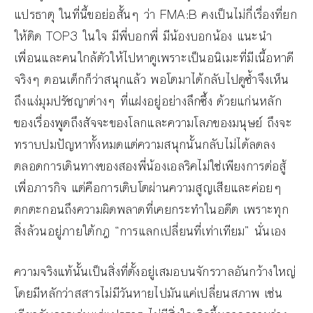
แปรธาตุ ในที่นี้ขอย่อสั้นๆ ว่า FMA:B คงเป็นไม่กี่เรื่องที่ยก
ให้ติด TOP3 ในใจ มีพี่บอกพี่ มีน้องบอกน้อง แนะนำ
เพื่อนและคนใกล้ตัวให้ไปหาดูเพราะเป็นอนิเมะที่มีเนื้อหาดี
จริงๆ ตอนเด็กก็ว่าสนุกแล้ว พอโตมาได้กลับไปดูซ้ำจึงเห็น
ถึงแง่มุมปรัชญาต่างๆ ที่แฝงอยู่อย่างลึกซึ้ง ด้วยแก่นหลัก
ของเรื่องพูดถึงสัจจะของโลกและความโลภของมนุษย์ ถึงจะ
ทราบปมปัญหาทั้งหมดแต่ความสนุกนั้นกลับไม่ได้ลดลง
ตลอดการเดินทางของสองพี่น้องเอลริคไม่ใช่เพียงการต่อสู้
เพื่อภารกิจ แต่คือการเติบโตผ่านความสูญเสียและค่อยๆ
ตกตะกอนถึงความผิดพลาดที่เคยกระทำในอดีต เพราะทุก
สิ่งล้วนอยู่ภายใต้กฎ “การแลกเปลี่ยนที่เท่าเทียม” นั่นเอง
ความจริงแท้นั้นเป็นสิ่งที่ตั้งอยู่เสมอบนจักรวาลอันกว้างใหญ่
โดยมีหลักว่าสสารไม่มีวันหายไปมันแค่เปลี่ยนสภาพ เช่น