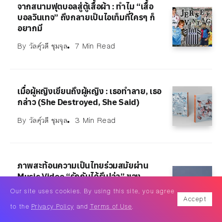
จากสนามฟุตบอลสู่ตู้เสื้อผ้า : ทำไม “เสื้อ
บอลวินเทจ” ถึงกลายเป็นไอเท็มที่ใครๆ ก็
อยากมี
By
วัลคุ์วดี ชุมจุล
7 Min Read
เมื่อผู้หญิงเขียนถึงผู้หญิง : เธอทำลาย, เธอ
กล่าว (She Destroyed, She Said)
By
วัลคุ์วดี ชุมจุล
3 Min Read
ภาพสะท้อนความเป็นไทยร่วมสมัยผ่าน
Music Video “รักกันได้รึเปล่า” ของ
YOUNGOHM
Our site uses cookies. By using this site, you agree
Accept
By
วัลคุ์วดี ชุมจุล
2 Min Read
to the
Privacy Policy
and
Terms of Use
.