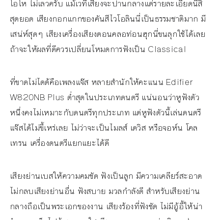
โอโห ไม่เลวครับ แม้เวทีเสียงจะปานกลางแต่รายละเอียดนี่สิ
สุดยอด เสียงกอกแกกของคันสีไวโอลินนี่เป็นธรรมชาติมาก มี
เสน่ห์สุดๆ เสียงเครื่องเสียงตอนคลอท่อนฮุกนี่ขนลุกใช้ได้เลย
ถ้าจะให้ผลที่ดีควรเปลี่ยนโหมดการฟังเป็น Classical
ที่ขาดไม่ไดด้คือเพลงแจ๊ส หลายสำนักให้คะแนน Edifier
W820NB Plus ต่ำสุดในประเภทดนตรี แน่นอนว่าหูฟังตัว
หนึ่งคงไม่เหมาะกับดนตรีทุกประเภท แต่หูฟังตัวนี้เล่นดนตรี
แจ๊สได้ไม่ขี้เหร่เลย ไม่ว่าจะเป็นไมลส์ เดวิส หรือจอห์น โคล
เทรน เครื่องดนตรีแยกแยะได้ดี
เสียงย่านเบสให้ความคมชัด ฟังเป็นลูก มีความเคลียร์สะอาด
ไม่กลบเสียงย่านอื่น ฟังสบาย มวลกำลังดี สำหรับเสียงย่าน
กลางถือเป็นพระเอกของงาน เสียงร้องที่ฟังชัด ไม่มีอู้อี้ให้น่า