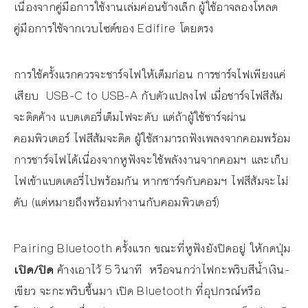
เนื่องจากคู่มือการใช้งานเล่มค่อนข้างเล็ก ผู้ใช้อาจลองโหลด
คู่มือการใช้จากเวบไซต์ของ Edifire โดยตรง
การใช้ครั้งแรกควรจะชาร์จไฟให้เต็มก่อน การชาร์จไฟเพียงแค่
เสียบ USB-C to USB-A กับตัวแปลงไฟ เมื่อชาร์จไฟสีส้ม
จะติดค้าง แบตเตอรี่เต็มไฟจะดับ แต่ถ้าผู้ใช้ชาร์จผ่าน
คอมพิวเตอร์ ไฟสีส้มจะติด ผู้ใช้สามารถฟังเพลงจากคอมพร้อม
การชาร์จไฟได้เนื่องจากหูฟังจะใช้พลังงานจากคอมฯ และเก็บ
ไฟเข้าแบตเตอรี่ไปพร้อมกัน หากชาร์จกับคอมฯ ไฟสีส้มจะไม่
ดับ (แต่หมายถึงพร้อมทำงานกับคอมพิวเตอร์)
Pairing Bluetooth ครั้งแรก ขณะที่หูฟังยังปิดอยู่ ให้กดปุ่ม
เปิด/ปิด
ค้างเอาไว้ 5 วินาที หรือจนกว่าไฟกะพริบสีนํ้าเงิน-
เขียว จะกะพริบขึ้นมา เปิด Bluetooth ที่อุปกรณ์หรือ