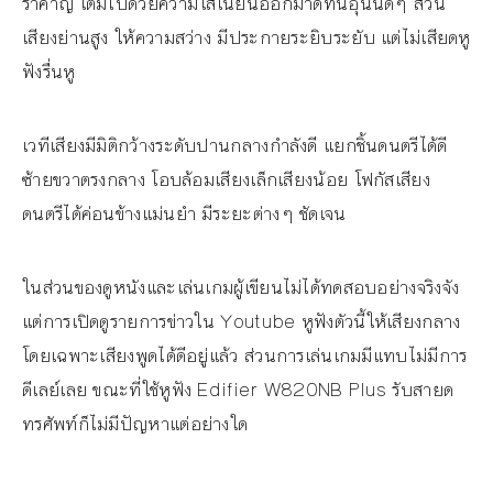
รำคาญ เต็มไปด้วยความใสเนียนออกมาดทนอุ่นนิดๆ ส่วน
เสียงย่านสูง ให้ความสว่าง มีประกายระยิบระยับ แต่ไม่เสียดหู
ฟังรื่นหู
เวทีเสียงมีมิติกว้างระดับปานกลางกำลังดี แยกชิ้นดนตรีได้ดี
ซ้ายขวาตรงกลาง โอบล้อมเสียงเล็กเสียงน้อย โฟกัสเสียง
ดนตรีได้ค่อนข้างแม่นยำ มีระยะต่างๆ ชัดเจน
ในส่วนของดูหนังและเล่นเกมผู้เขียนไม่ได้ทดสอบอย่างจริงจัง
แต่การเปิดดูรายการข่าวใน Youtube หูฟังตัวนี้ให้เสียงกลาง
โดยเฉพาะเสียงพูดได้ดีอยู่แล้ว ส่วนการเล่นเกมมีแทบไม่มีการ
ดีเลย์เลย ขณะที่ใช้หูฟัง Edifier W820NB Plus รับสายด
ทรศัพท์ก็ไม่มีปัญหาแต่อย่างใด