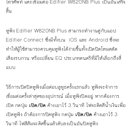
โทรศัพท์ แตะเชื่อมต่อ Edifier W820NB Plus เป็นอันเสร็จ
สิ้น
หูฟัง Edifier W820NB Plus สามารถทำงานคู่กับแอป
Edifier Connect ซึ่งมีทั้งบน iOS และ Android ซึ่งจะ
ทำให้ผู้ใช้สามารถควบคุมหูฟังได้ง่ายขึ้นทั้งเปิดปิดโหมดตัด
เสียงรบกวน หรือเปลี่ยน EQ ประเภทดนตรีที่มีให้เลือกถึงสี่
แบบ
วิธีการเปิดปิดหูฟังเมื่อต่อบลูทูธครั้งแรกแล้ว หูฟังจะจำการ
เชื่อมต่อครั้งล่าสุดของอุปกรณ์ เมื่อหูฟังปิดอยู่ หากต้องการ
เปิด กดปุ่ม
เปิด/ปิด
ค้างเอาไว้ 3 วินาที ไฟจะติดสีนํ้าเงินเพื่อ
เปิดหูฟัง ถ้าต้องการปิดหูฟัง กดปุ่ม
เปิด/ปิด
ค้างเอาไว้ 3
วินาที ไฟสีส้มจะติดขึ้นแล้วดับลงเป็นอันปิดหูฟัง