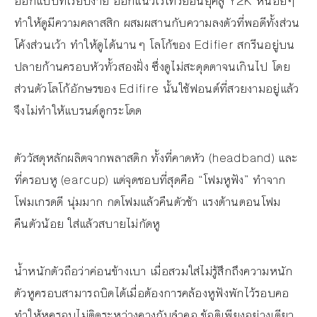
ออกแบบที่เรียบง่าย ออกแนวเรโทรย้อนยุคสู่ Y2K หน่อยๆ
ทำให้ดูมีความคลาสสิก ผสมผสานกับความลงตัวที่พอดีทั้งส่วน
โค้งส่วนเว้า ทำให้ดูได้นานๆ โลโก้ของ Edifier สกรีนอยู่บน
ปลายก้านครอบหัวทั้วสองฝั่ง ซึ่งดูไม่สะดุดตาจนเกินไป โดย
ส่วนตัวโลโก้อักษรของ Edifire นั้นใช้ฟอนต์ที่สวยงามอยู่แล้ว
จึงไม่ทำให้แบรนด์ดูกระโดด
ตัววัสดุหลักผลิตจากพลาสติก ทั้งที่คาดหัว (headband) และ
ที่ครอบหู (earcup) แต่จุดชอบที่สุดคือ “โฟมหูฟัง” ทำจาก
โฟมเกรดดี นุ่มมาก กดโฟมแล้วคืนตัวช้า แรงต้านตอนโฟม
คืนตัวน้อย ใส่แล้วสบายไม่กัดหู
น้ำหนักตัวถือว่าค่อนข้างเบา เมื่อสวมใส่ไม่รู้สึกถึงความหนัก
ตัวหูครอบสามารถบิดได้เมื่อต้องการคล้องหูฟังพักไว้รอบคอ
ทำให้หูครอบไม่ติดระหว่างคางกับลำคอ ข้อติเพียงอย่างเดียว