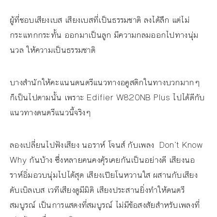
ผู้ที่ชอบเสียงเบส เสียงเบสที่เป็นธรรมชาติ ลงได้ลึก แต่ไม่
กระแทกกระทั้น ออกมาเป็นลูก มีความกลมออกไปทางนุ่ม
นวล ให้ความเป็นธรรมชาติ
บางสำนักให้คะแนนดนตรีแนวทางอคูสติกในทางบวกมากๆ
ก็เป็นไปตามนั้น เพราะ Edifier W820NB Plus ไปได้ดีกับ
แนวทางดนตรีแนวนี้จริงๆ
ลองเปลี่ยนไปฟังเสียง นอราห์ โจนส์ กับเพลง Don’t Know
Why กันบ้าง ซึ่งหลายคนคงคุ้รเคยกันเป็นอย่างดี เสียงนอ
ราห์อิ่มอวบนุ่มไปได้สุด เสียงเปียโนหวานใส ผสานกับเสียง
ดับเบิลเบส เวทีเสียงดูมีมิติ เสียงประสานยิ่งทำให้ดนตรี
สมบูรณ์ เป็นการแสดงที่สมบูรณ์ ไม่มีข้อสงสัยสำหรับเพลงที่