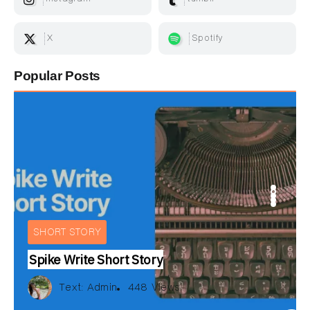
X
Spotify
Popular Posts
IEW
BOOKS REVIEW
INTERVIEW
ARTICLE
E
ARTICLE
SHORT STORY
Spike Write Short Story
Text:
สมลดา เนียมละมูล
Text:
Text:
Multi Authors
ณัฐพงษ์ วิมลรัตน์
Text:
Text:
Text:
วัลคุ์วดี ชุมจุล
Multi Authors
ณัฐพงษ์ วิมลรัตน์
Text:
Admin
448 Views
iews
iews
252 Views
172 Views
155 Views
487 Views