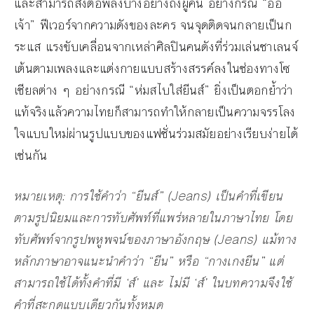
และสามารถส่งต่อพลังบางอย่างถึงผู้คน อย่างกรณี “ออ
เจ้า” ฟีเวอร์จากความดังของละคร จนจุดติดจนกลายเป็นก
ระแส แรงขับเคลื่อนจากเหล่าศิลปินคนดังที่ร่วมเล่นชาเลนจ์
เต้นตามเพลงและแต่งกายแบบสร้างสรรค์ลงในช่องทางโซ
เชียลต่าง ๆ อย่างกรณี “ห่มสไบใส่ยีนส์” ยิ่งเป็นตอกย้ำว่า
แท้จริงแล้วความไทยก็สามารถทำให้กลายเป็นความจรรโลง
ใจแบบใหม่ผ่านรูปแบบของแฟชั่นร่วมสมัยอย่างเรียบง่ายได้
เช่นกัน
หมายเหตุ: การใช้คำว่า “ยีนส์” (Jeans) เป็นคำที่เขียน
ตามรูปนิยมและการทับศัพท์ที่แพร่หลายในภาษาไทย โดย
ทับศัพท์จากรูปพหูพจน์ของภาษาอังกฤษ (Jeans) แม้ทาง
หลักภาษาอาจแนะนำคำว่า “ยีน” หรือ “กางเกงยีน” แต่
สามารถใช้ได้ทั้งคำที่มี ‘ส์’ และ ไม่มี ‘ส์’ ในบทความจึงใช้
คำที่สะกดแบบเดียวกันทั้งหมด