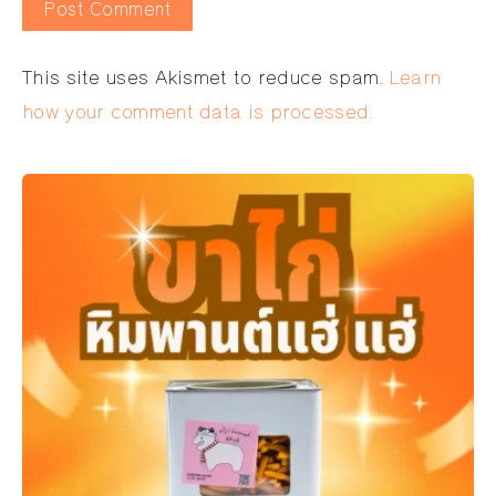
Alternative:
This site uses Akismet to reduce spam.
Learn
how your comment data is processed.