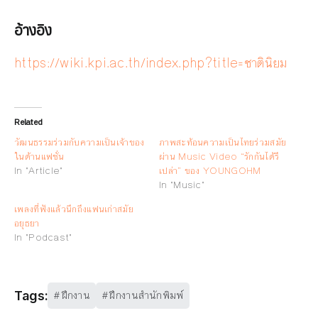
อ้างอิง
https://wiki.kpi.ac.th/index.php?title=ชาตินิยม
Related
วัฒนธรรมร่วมกับความเป็นเจ้าของ
ภาพสะท้อนความเป็นไทยร่วมสมัย
ในด้านแฟชั่น
ผ่าน Music Video “รักกันได้รึ
In "Article"
เปล่า” ของ YOUNGOHM
In "Music"
เพลงที่ฟังแล้วนึกถึงแฟนเก่าสมัย
อยุธยา
In "Podcast"
ฝึกงาน
ฝึกงานสำนักพิมพ์
Tags: