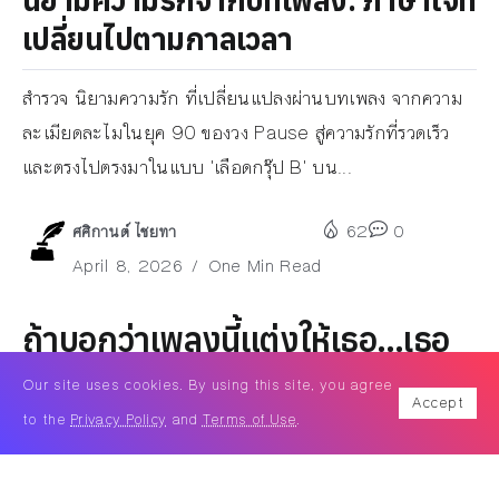
เปลี่ยนไปตามกาลเวลา
สำรวจ นิยามความรัก ที่เปลี่ยนแปลงผ่านบทเพลง จากความ
ละเมียดละไมในยุค 90 ของวง Pause สู่ความรักที่รวดเร็ว
และตรงไปตรงมาในแบบ 'เลือดกรุ๊ป B' บน...
ศศิกานต์ ไชยทา
62
0
April 8, 2026
One Min Read
ถ้าบอกว่าเพลงนี้แต่งให้เธอ…เธอ
จะเชื่อไหม
Our site uses cookies. By using this site, you agree
Accept
to the
Privacy Policy
and
Terms of Use
.
“เพลง” ศิลปะในรูปแบบหนึ่ง ที่ใช้ถ้อยคำขับร้องผสาน
ท่วงทำนองขึ้นด้วยความประณีต จนเกิดเป็นความไพเราะ