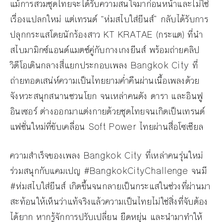
แม้การสวมชุดไทยจะได้รับความสนใจมาก่อนหน้าและไม่ใช่
เรื่องแปลกใหม่ แต่เทรนด์ “ห่มสไบใส่ยีนส์” กลับได้รับการ
ปลุกกระแสโดยนักร้องสาว KT KRATAE (กระแต) ที่นำ
สไบมามิกซ์แอนด์แมตช์คู่กับกางเกงยีนส์ พร้อมถ่ายคลิป
วิดีโอเดินกลางสี่แยกประกอบเพลง Bangkok City ที่
ถ่ายทอดเสน่ห์ความเป็นไทยยามค่ำคืนผ่านเนื้อเพลงด้วย
จังหวะสนุกสนานชวนโยก จนเหล่าคนดัง ดารา และอินฟู
อินเซอร์ ต่างออกมาแต่งกายด้วยชุดไทยจนเกิดเป็นเทรนด์
แฟชั่นใหม่ที่ขับเคลื่อน Soft Power ไทยผ่านสื่อโซเชียล
ความสำเร็จของเพลง Bangkok City ที่เหล่าคนรุ่นใหม่
ร่วมสนุกกับแคมเปญ #BangkokCityChallenge จนมี
#ห่มสไบใส่ยีนส์ เกิดขึ้นจนกลายเป็นกระแสในช่วงที่ผ่านมา
สะท้อนให้เห็นว่าแท้จริงแล้วความเป็นไทยไม่ใช่สิ่งที่จับต้อง
ได้ยาก หากรู้จักการปรับเปลี่ยน ยืดหยุ่น และนำมาทำให้