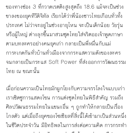
ของทางช่อง 3 ที่กวาดเรตติงสูงสุดถึง 18.6 แม้จะเป็นช่วง
ขาลงของยุคทีวีดิจิทัล เรียกได้ว่าพี่น้องชาวไทยเกือบทั่วทั้ง
ประเทศ ไม่ว่าจะอยู่ในช่วงอายุไหน จะเป็นเด็กน้อย วัยรุ่น
หรือผู้ใหญ่ ต่างลุกขึ้นมาสวมชุดไทยใส่จริตออเจ้าพูดภาษา
ตามบทละครอย่างคนยุคเก่า กลายเป็นพี่หมื่นกับแม่
การะเกดกันทั่วบ้านทั่วเมืองจากกระแสความดังของละคร
จนกลายเป็นกระแส Soft Power ที่ส่งออกการวัฒนธรรม
ไทย ณ ขณะนั้น
เมื่อก่อนความเป็นไทยมักผูกโยงกับความจรรโลงใจแบบเก่า
เราเชิดชูการแสดงโขน การแต่งชุดไทยในพิธีสำคัญ รวมถึง
ศิลปวัฒนธรรมไทยในแขนงอื่น ๆ ถูกทำให้กลายเป็นเรื่อง
ไกลตัว แต่เมื่อถึงยุคของโซเชียลที่สิ่งนี้ได้เข้ามาเป็นส่วนหนึ่ง
ในชีวิตประจำวัน มีอิทธิพลในการส่งต่อความคิด การกระทำ