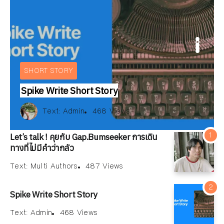
ARTICLE
IEW
BOOKS REVIEW
INTERVIEW
E
ARTICLE
SHORT STORY
Spike Write Short Story
Text:
สมลดา เนียมละมูล
xt:
xt:
ณัฐพงษ์ วิมลรัตน์
Multi Authors
Text:
Admin
487 Views
159 Views
468 Views
Text:
Text:
Text:
วัลคุ์วดี ชุมจุล
ณัฐพงษ์ วิมลรัตน์
Multi Authors
252 Views
487 Views
159 Views
174 Views
Let’s talk ! คุยกับ Gap.Bumseeker การเดิน
ทางที่ไม่มีคำว่ากลัว
Text:
Multi Authors
487 Views
Spike Write Short Story
Text:
Admin
468 Views