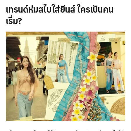
เทรนด์ห่มสไบใส่ยีนส์ ใครเป็นคน
เริ่ม?