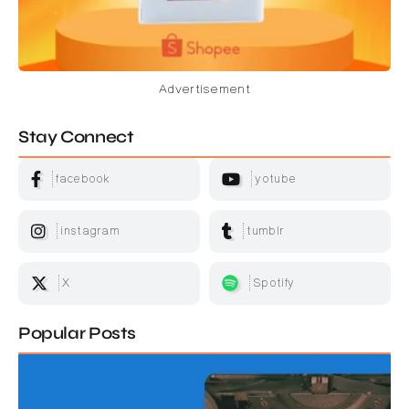
Advertisement
Stay Connect
facebook
yotube
instagram
tumblr
X
Spotify
Popular Posts