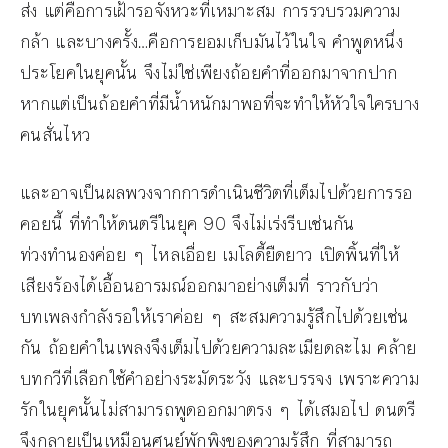
ส่ง แต่คือการเฝ้ารอจังหวะที่เหมาะสม การรวบรวมความ
กล้า และบางครั้ง…คือการยอมเก็บมันไว้ในใจ คำพูดหนึ่ง
ประโยคในยุคนั้น จึงไม่ใช่เพียงถ้อยคำที่ออกมาจากปาก
หากแต่เป็นถ้อยคำที่มีน้ำหนักมาพอที่จะทำให้หัวใจใครบาง
คนสั่นไหว
และอาจเป็นผลพวงจากการดำเนินชีวิตที่เต็มไปด้วยการรอ
คอยนี้ ที่ทำให้ดนตรีในยุค 90 จึงไม่เร่งรีบเช่นกัน
ท่วงทำนองค่อย ๆ ไหลเอื่อย เมโลดี้ยืดยาว เปิดพิ้นที่ให้
เสียงร้องได้เอื้อนอารมณ์ออกมาอย่างเต็มที่ ราวกับว่า
บทเพลงกำลังรอให้เราค่อย ๆ สะสมความรู้สึกไปด้วยเช่น
กัน ถ้อยคำในเพลงจึงเต็มไปด้วยความละเมียดละไม คล้าย
บทกวีที่เลือกใช้คำอย่างระมัดระวัง และบรรจง เพราะความ
รักในยุคนั้นไม่สามารถพูดออกมาตรง ๆ ได้เสมอไป ดนตรี
จึงกลายเป็นเหมือนศูนย์พักพิงของความรู้สึก ที่สามารถ