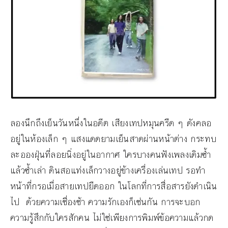
ลองนึกถึงเย็นวันหนึ่งในอดีต เสียงเทปหมุนครืด ๆ ดังคลอ
อยู่ในห้องเล็ก ๆ แสงแดดยามเย็นสาดผ่านหน้าต่าง กระทบ
ละอองฝุ่นที่ลอยนิ่งอยู่ในอากาศ ใครบางคนฟังเพลงเดิมซ้ำ
แล้วซ้ำเล่า ดินสอแท่งเล็กวางอยู่ข้างเครื่องเล่นเทป รอทำ
หน้าที่กรอเมื่อสายเทปยืดออก ในโลกที่การสื่อสารยังดำเนิน
ไป ด้วยความเชื่องช้า ความรักเองก็เช่นกัน การจะบอก
ความรู้สึกกับใครสักคน ไม่ใช่เพียงการพิมพ์ข้อความแล้วกด