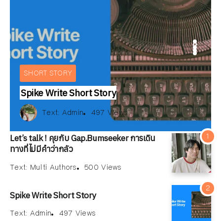
ARTICLE
IEW
BOOKS REVIEW
INTERVIEW
E
ARTICLE
SHORT STORY
Spike Write Short Story
Text:
สมลดา เนียมละมูล
xt:
xt:
ณัฐพงษ์ วิมลรัตน์
Multi Authors
Text:
Admin
500 Views
168 Views
497 Views
Text:
Text:
Text:
วัลคุ์วดี ชุมจุล
ณัฐพงษ์ วิมลรัตน์
Multi Authors
255 Views
500 Views
168 Views
176 Views
Let’s talk ! คุยกับ Gap.Bumseeker การเดิน
ทางที่ไม่มีคำว่ากลัว
Text:
Multi Authors
500 Views
Spike Write Short Story
Text:
Admin
497 Views