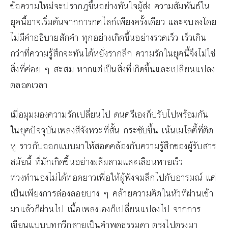
ข้อความใหม่จะปรากฎขึ้นอย่างทันใจผู้ส่ง ความสัมพันธ์ใน
ยุคนี้อาจเริ่มต้นจากการกดไลก์เพียงครั้งเดียว และจบลงโดย
ไม่มีคำอธิบายสักคำ ทุกอย่างเกิดขึ้นอย่างรวดเร็ว เร็วเกิน
กว่าที่ความรู้สึกจะทันได้หยั่งรากลึก ความรักในยุคนี้จึงไม่ใช่
สิ่งที่ค่อย ๆ สะสม หากแต่เป็นสิ่งที่เกิดขึ้นและเปลี่ยนแปลง
ตลอดเวลา
เมื่อมุมมองความรักเปลี่ยนไป ดนตรีเองก็ปรับไปพร้อมกัน
ในยุคปัจจุบันเพลงสีจังหวะที่สั้น กระชับขึ้น เน้นเมโลดี้ที่ติด
หู ราวกับออกแบบมาให้สอดคล้องกับความรู้สึกของผู้รับสาร
สมัยนี้ ที่มักเกิดขึ้นอย่างผลีผลามและเลือนหายเร็ว
ท่วงทำนองไม่ได้ทอดยาวเพื่อให้ผู้ฟังจมลึกไปกับอารมณ์ แต่
เป็นเพียงการล่องลอยบาง ๆ คล้ายความคิดในหัวที่ผ่านเข้า
มาแล้วก็ผ่านไป เนื้อเพลงเองก็เปลี่ยนแปลงไป จากการ
เขียนแบบบทกวีกลายเป็นคำพูดธรรมดา ตรงไปตรงมา