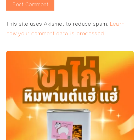
Alternative:
This site uses Akismet to reduce spam.
Learn
how your comment data is processed.