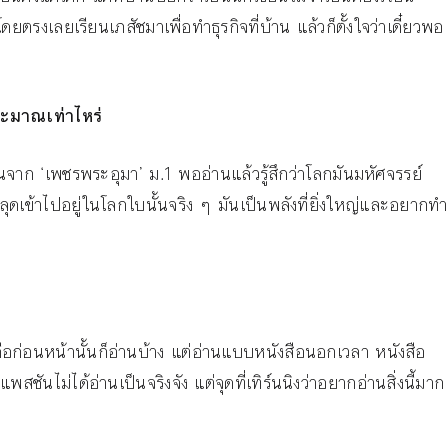
ยตรงเลยเรียนเภสัชมาเพื่อทำธุรกิจที่บ้าน แล้วก็ตั้งใจว่าเดี๋ยวพอ
ประมาณเท่าไหร่
จาก ‘เพชรพระอุมา’ ม.1 พออ่านแล้วรู้สึกว่าโลกมันมหัศจรรย์
ลุดเข้าไปอยู่ในโลกใบนั้นจริง ๆ มันเป็นพลังที่ยิ่งใหญ่และอยากทำ
ก่อนหน้านั้นก็อ่านบ้าง แต่อ่านแบบหนังสือนอกเวลา หนังสือ
พสชันไม่ได้อ่านเป็นจริงจัง แต่จุดที่เทิร์นนิงว่าอยากอ่านสิ่งนี้มาก