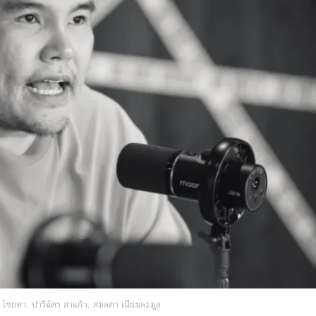
 ไชยทา, ปาริฉัตร สาแก้ว, สมลดา เนียมละมูล