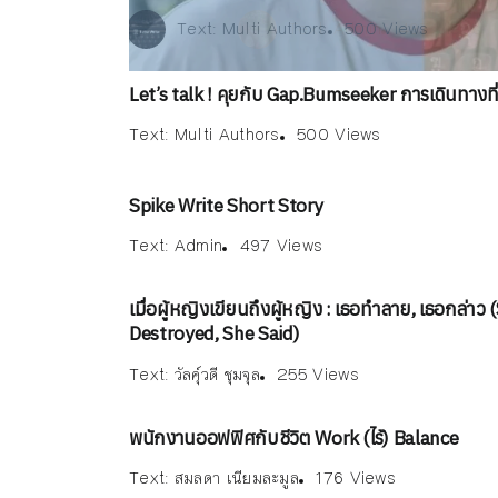
Text:
Text:
ณัฐพงษ์ วิมลรัตน์
Multi Authors
Text:
Admin
500 Views
168 Views
497 Views
Text:
Text:
Text:
วัลคุ์วดี ชุมจุล
ณัฐพงษ์ วิมลรัตน์
Multi Authors
255 
5
1
176 Views
Let’s talk ! คุยกับ Gap.Bumseeker การเดินทางที่
Text:
Multi Authors
500 Views
Spike Write Short Story
Text:
Admin
497 Views
เมื่อผู้หญิงเขียนถึงผู้หญิง : เธอทำลาย, เธอกล่าว 
Destroyed, She Said)
Text:
วัลคุ์วดี ชุมจุล
255 Views
พนักงานออฟฟิศกับชีวิต Work (ไร้) Balance
Text:
สมลดา เนียมละมูล
176 Views