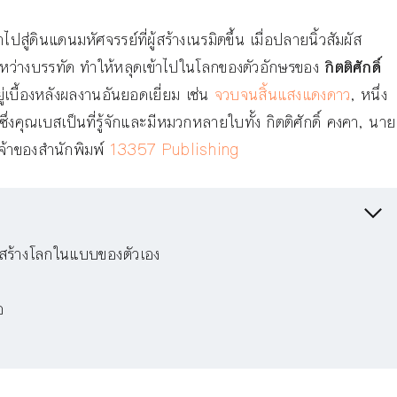
ปสู่ดินแดนมหัศจรรย์ที่ผู้สร้างเนรมิตขึ้น เมื่อปลายนิ้วสัมผัส
ประหว่างบรรทัด ทำให้หลุดเข้าไปในโลกของตัวอักษรของ
กิตติศักดิ์
ยู่เบื้องหลังผลงานอันยอดเยี่ยม เช่น
จวบจนสิ้นแสงแดงดาว
, หนึ่ง
่งคุณเบสเป็นที่รู้จักและมีหมวกหลายใบทั้ง กิตติศักดิ์ คงคา, นาย
จ้าของสำนักพิมพ์
13357 Publishing
ยากสร้างโลกในแบบของตัวเอง
อ