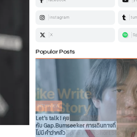
instagram
tum
X
Sp
Popular Posts
ARTICLE
INTERVIEW
BOOKS REVIEW
INTERVIEW
ARTICLE
ARTICLE
SHORT STORY
Spike Write Short Story
Text:
สมลดา เนียมละมูล