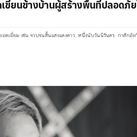
เขียนข้างบ้านผู้สร้างพื้นที่ปลอดภัย
นอันยอดเยี่ยม เช่น จวบจนสิ้นแสงแดงดาว, หนึ่งนับวันนิรันดร, กาสักอั