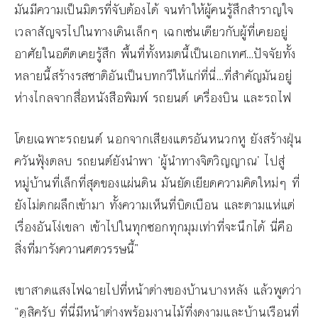
มันมีความเป็นมิตรที่จับต้องได้ จนทำให้ผู้คนรู้สึกสำราญใจ
เวลาสัญจรไปในทางเดินเล็กๆ เฉกเช่นเดียวกับผู้ที่เคยอยู่
อาศัยในอดีตเคยรู้สึก พื้นที่ทั้งหมดนี้เป็นเอกเทศ…ปัจจัยทั้ง
หลายนี้สร้างรสชาติอันเป็นบทกวีให้แก่ที่นี่…ที่สำคัญมันอยู่
ห่างไกลจากสื่อหนังสือพิมพ์ รถยนต์ เครื่องบิน และรถไฟ
โดยเฉพาะรถยนต์ นอกจากเสียงแตรอันหนวกหู ยังสร้างฝุ่น
ควันฟุ้งตลบ รถยนต์ยังนำพา ‘ผู้นำทางจิตวิญญาณ’ ไปสู่
หมู่บ้านที่เล็กที่สุดของแผ่นดิน มันยัดเยียดความคิดใหม่ๆ ที่
ยังไม่ตกผลึกเข้ามา ทั้งความเห็นที่บิดเบือน และตามแห่แต่
เรื่องอันโง่เขลา เข้าไปในทุกซอกทุกมุมเท่าที่จะนึกได้ นี่คือ
สิ่งที่มารังควานศตวรรษนี้”
เขาสาดแสงไฟฉายไปที่หน้าต่างของบ้านบางหลัง แล้วพูดว่า
“ดูสิครับ ที่นี่มีหน้าต่างพร้อมงานไม้ที่งดงามและบ้านเรือนที่