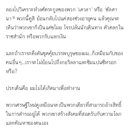
ลองไปวิเคราะห์วงศ์ตระกูลของพวก
‘เดาลา’
หรือ
‘ซัลตา
นา’³
พวกนี้ดูสิ ย้อนกลับไปแค่สองช่วงอายุคน แล้วคุณจะ
เห็นว่าพวกเขาก็เป็นแค่ขโมย โจรปล้นนักเดินทาง ตัวตลกใน
ราชสำนัก หรือพวกรับแลกเงิน
และถ้าเราจะดึงดันขุดคุ้ยบรรพบุรุษของผม…ก็เหมือนกับของ
คนอื่นๆ…เราจะไม่ย้อนไปถึงกอริลลาและชิมแปนซีหรอก
หรือ?
ประเด็นคือ ผมไม่ได้เกิดมาเพื่อทำงาน
พวกเศรษฐีใหม่ดูเหมือนจะเป็นพวกเดียวที่สามารถอ้างสิทธิ์
ในการดำรงอยู่ได้ พวกเขาสร้างสังคมที่สอดรับกับความโลภ
และตัณหาของตนเอง