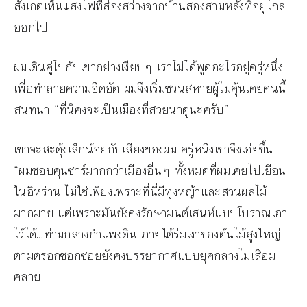
สังเกตเห็นแสงไฟที่ส่องสว่างจากบ้านสองสามหลังที่อยู่ไกล
ออกไป
ผมเดินคู่ไปกับเขาอย่างเงียบๆ เราไม่ได้พูดอะไรอยู่ครู่หนึ่ง
เพื่อทำลายความอึดอัด ผมจึงเริ่มชวนสหายผู้ไม่คุ้นเคยคนนี้
สนทนา “ที่นี่คงจะเป็นเมืองที่สวยน่าดูนะครับ”
เขาจะสะดุ้งเล็กน้อยกับเสียงของผม ครู่หนึ่งเขาจึงเอ่ยขึ้น
“ผมชอบคุนซาร์มากกว่าเมืองอื่นๆ ทั้งหมดที่ผมเคยไปเยือน
ในอิหร่าน ไม่ใช่เพียงเพราะที่นี่มีทุ่งหญ้าและสวนผลไม้
มากมาย แต่เพราะมันยังคงรักษามนต์เสน่ห์แบบโบราณเอา
ไว้ได้…ท่ามกลางกำแพงดิน ภายใต้ร่มเงาของต้นไม้สูงใหญ่
ตามตรอกซอกซอยยังคงบรรยากาศแบบยุคกลางไม่เสื่อม
คลาย