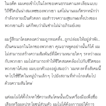
ในอดีต ผมเคยเข้าไปในโลกของคนธรรมดาและเลียนแบบ
วิถีชีวิตอันน่าสมเพชของพวกเขา แต่ไม่นานผมก็ตระหนักว่า
กำลังกลายเป็นตัวตลก ผมสำรวจความสุขเกษมทั้งปวงของ
พวกเขาแล้ว แต่ก็พบว่ามันช่างไม่น่าอภิรมย์เลย
ผมรู้สึกมาโดยตลอดว่าผมถูกทอดทิ้ง…ถูกปล่อยให้อยู่ลำพัง…
เป็นคนนอกในโลกของพวกเขา คุณอาจพูดอย่างนั้นก็ได้ ผม
ไม่สามารถสร้างความสัมพันธ์ที่มีความหมายใดๆ ระหว่างผม
กับพวกเขา ผมไม่สามารถทำให้ชีวิตสอดคล้องไปกับชีวิตของ
พวกเขาได้เลย ผมบอกตัวเองอยู่เสมอว่า ‘ผมจะละทิ้งสังคมนี้
จะไปใช้ชีวิตในหมู่บ้านเล็กๆ ไปยังสถานที่ห่างไกลเต็มไป
ด้วยความสันโดษ’
แต่ผมไม่ได้ตั้งใจจะใช้ความสันโดษนั้นเป็นเครื่องมือเพื่อชื่อ
เสียงหรือผลประโยชน์ส่วนตัว ผมไม่ได้ต้องการอยู่ใต้การ