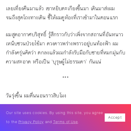
เลยเที่ยงคืนมาแล้ว เขาหยิบตะเกียงขึ้นมา เดินมาส่งผม
จนถึงสุดโถงทางเดิน ชี้ให้ผมดูห้องที่เราเข้ามาในตอนแรก
ผมสูดอากาศบริสุทธิ์ รู้สึกราวกับว่าเพิ่งจากสถานที่อันหนาว
เหน็บชวนป่วยไข้มา ดวงดาวพร่างพราวอยู่บนท้องฟ้า ผม
กำลังครุ่นคิดว่า ตกลงแล้วผมกำลังรับมือกับชายที่หมกมุ่นกับ
ความสะอาด หรือเป็น ‘บุรุษผู้ไม่ธรรมดา’ กันแน่
***
วันรุ่งขึ้น ผมตื่นนอนราวสิบโมง
เพื่อจะกล่าวลาเจ้าบ้าน ผมจึงเดินเข้าไปในโถงทางเดิน…เคาะ
Our site uses cookies. By using this site, you agree
Accept
ประตูเบาๆ ราวกับคนนอกศาสนาที่กำลังเข้าใกล้วิหาร
to the
Privacy Policy
and
Terms of Use
.
ศักดิ์สิทธิ์ โถงทางเดินนั้นมืดเงียบสงัด ผมแอบย่องเข้าไปใน