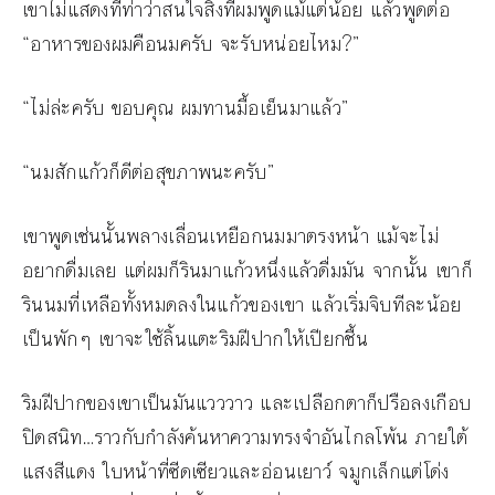
เขาไม่แสดงทีท่าว่าสนใจสิ่งที่ผมพูดแม้แต่น้อย แล้วพูดต่อ
“อาหารของผมคือนมครับ จะรับหน่อยไหม?”
“ไม่ล่ะครับ ขอบคุณ ผมทานมื้อเย็นมาแล้ว”
“นมสักแก้วก็ดีต่อสุขภาพนะครับ”
เขาพูดเช่นนั้นพลางเลื่อนเหยือกนมมาตรงหน้า แม้จะไม่
อยากดื่มเลย แต่ผมก็รินมาแก้วหนึ่งแล้วดื่มมัน จากนั้น เขาก็
รินนมที่เหลือทั้งหมดลงในแก้วของเขา แล้วเริ่มจิบทีละน้อย
เป็นพักๆ เขาจะใช้ลิ้นแตะริมฝีปากให้เปียกชื้น
ริมฝีปากของเขาเป็นมันแวววาว และเปลือกตาก็ปรือลงเกือบ
ปิดสนิท…ราวกับกำลังค้นหาความทรงจำอันไกลโพ้น ภายใต้
แสงสีแดง ใบหน้าที่ซีดเซียวและอ่อนเยาว์ จมูกเล็กแต่โด่ง