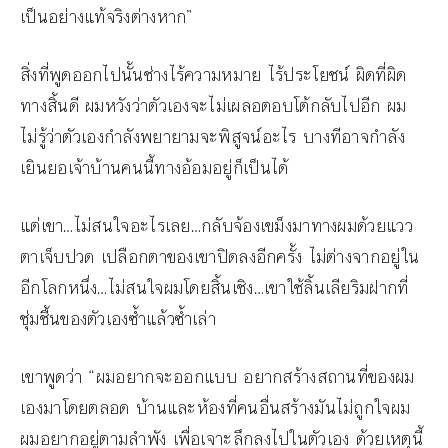
เป็นอย่างแท้จริงต่างหาก”
สิ่งที่พูดออกไปนั้นช่างไร้ความหมาย ไร้ประโยชน์ ผิดที่ผิด
ทางสิ้นดี ผมหวังว่าตัวเองจะไม่เผลอตอบโต้กลับไปอีก ผม
ไม่รู้ว่าตัวเองกำลังพยายามจะพิสูจน์อะไร บางทีอาจกำลัง
เยินยอเจ้าบ้านคนนี้ทางอ้อมอยู่ก็เป็นได้
แต่เขา…ไม่สนใจอะไรเลย…กลับจ้องเขม็งมาทางผมด้วยแวว
ตาเจ็บปวด เปลือกตาของเขาปิดลงอีกครั้ง ไม่ต่างจากอยู่ใน
อีกโลกหนึ่ง…ไม่สนใจผมโดยสิ้นเชิง…เขาใช้ลิ้นเลียริมฝากที่
ชุ่มชื้นของตัวเองซ้ำแล้วซ้ำเล่า
เขาพูดว่า “ผมอยากจะออกแบบ อยากสร้างสถานที่ของผม
เองมาโดยตลอด บ้านและห้องที่คนอื่นสร้างมันไม่ถูกใจผม
ผมอยากอยู่ตามลำพัง เพื่อเจาะลึกลงไปในตัวเอง ด้วยเหตุนี้