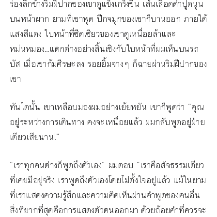
ร่องลึกข้างริมฝีปากของเขาดูแข็งเกร็งขึ้น เส้นเลือดดำปูดนูน
บนหน้าผาก ยามที่เขาพูด ปีกจมูกของเขาก็บานออก ภายใต้
แสงสีแดง ใบหน้าที่ซีดเซียวของเขาดูเหนื่อยล้าและ
หม่นหมอง…แตกต่างอย่างสิ้นเชิงกับใบหน้าที่ผมเห็นบนรถ
บัส เมื่อเขาก้มศีรษะลง รอยยิ้มจางๆ ก็ฉายผ่านริมฝีปากของ
เขา
ทันใดนั้น เขาเหลือบมองผมอย่างเย้ยหยัน เขาก็พูดว่า “คุณ
อยู่ระหว่างการเดินทาง คงจะเหนื่อยแล้ว ผมกลับพูดอยู่ฝ่าย
เดียวเสียนาน!”
“เราทุกคนต่างก็พูดถึงตัวเอง” ผมตอบ “เราคือสัจธรรมเดียว
ที่เคยมีอยู่จริง เราพูดถึงตัวเองโดยไม่ตั้งใจอยู่แล้ว แม้ในยาม
ที่เราแสดงความรู้สึกและความคิดเห็นผ่านคำพูดของคนอื่น
สิ่งที่ยากที่สุดคือการแสดงตัวตนออกมา ด้วยถ้อยคำที่ควรจะ