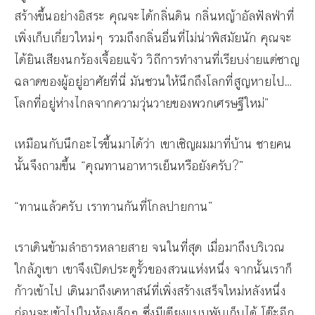
สร้างขึ้นอย่างอิสระ คุณจะได้กลิ่นดิน กลิ่นหญ้าอัลฟัลฟ่าที่
เพิ่งเก็บเกี่ยวใหม่ๆ รวมถึงกลิ่นอื่นที่ไม่น่าพิสมัยนัก คุณจะ
ได้ยินเสียงนกร้องเจื้อยแจ้ว วิถีการทำงานที่เรียบง่ายแต่ชาญ
ฉลาดของผู้อยู่อาศัยที่นี่ มันชวนให้นึกถึงโลกที่สูญหายไป…
โลกที่อยู่ห่างไกลจากความวุ่นวายของพวกเศรษฐีใหม่”
เหมือนกับนึกอะไรขึ้นมาได้ว่า เขาเชิญผมมาที่บ้าน ชายคน
นั้นจึงถามขึ้น “คุณทานอาหารเย็นหรือยังครับ?”
“ทานแล้วครับ เราทานกันที่โกลปายกาน”
เราเดินข้ามลำธารหลายสาย จนในที่สุด เมื่อมาถึงบริเวณ
ใกล้ภูเขา เขาจึงเปิดประตูรั้วของสวนแห่งหนึ่ง จากนั้นเราก็
ก้าวเข้าไป เดินมาถึงเคหาสน์ที่เพิ่งสร้างเสร็จใหม่หลังหนึ่ง
ก่อนจะเข้าไปในห้องเล็กๆ ซึ่งมีเตียงแบบพับเก็บได้ โต๊ะอีก