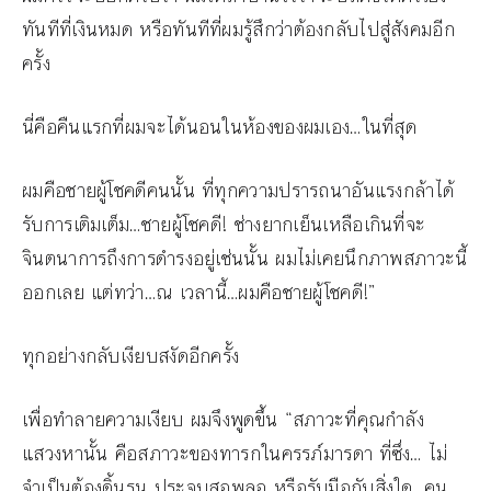
ทันทีที่เงินหมด หรือทันทีที่ผมรู้สึกว่าต้องกลับไปสู่สังคมอีก
ครั้ง
นี่คือคืนแรกที่ผมจะได้นอนในห้องของผมเอง…ในที่สุด
ผมคือชายผู้โชคดีคนนั้น ที่ทุกความปรารถนาอันแรงกล้าได้
รับการเติมเต็ม…ชายผู้โชคดี! ช่างยากเย็นเหลือเกินที่จะ
จินตนาการถึงการดำรงอยู่เช่นนั้น ผมไม่เคยนึกภาพสภาวะนี้
ออกเลย แต่ทว่า…ณ เวลานี้…ผมคือชายผู้โชคดี!”
ทุกอย่างกลับเงียบสงัดอีกครั้ง
เพื่อทำลายความเงียบ ผมจึงพูดขึ้น “สภาวะที่คุณกำลัง
แสวงหานั้น คือสภาวะของทารกในครรภ์มารดา ที่ซึ่ง… ไม่
จำเป็นต้องดิ้นรน ประจบสอพลอ หรือรับมือกับสิ่งใด…คน