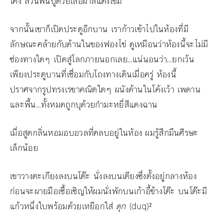
โค้ง ส่วนพื้นปูด้วยเสื่อผ้าสีแดงเข้ม
จากนั้นเขาก็เปิดประตูอีกบาน เราก้าวเข้าไปในห้องที่มี
ลักษณะคล้ายกับด้านในของฟองไข่ ดูเหมือนว่าห้องนี้จะไม่มี
ช่องทางใดๆ เปิดสู่โลกภายนอกเลย…แน่นอนว่า…ยกเว้น
เพียงประตูบานที่เชื่อมกับโถงทางเดินเมื่อครู่ ห้องนี้
ปราศจากรูปทรงเรขาคณิตใดๆ ผนังด้านในโค้งเว้า เพดาน
และพื้น…ทั้งหมดถูกบุด้วยกำมะหยี่สีแดงฉาน
เมื่อสูดกลิ่นหอมอบอวลที่ตลบอยู่ในห้อง ผมรู้สึกมึนศีรษะ
เล็กน้อย
เขาวางตะเกียงลงบนโต๊ะ นั่งลงบนเตียงซึ่งตั้งอยู่กลางห้อง
ก่อนจะผายมือเชื้อเชิญให้ผมนั่งพักบนเก้าอี้ข้างโต๊ะ บนโต๊ะมี
แก้วหนึ่งใบพร้อมด้วยเหยือกใส่
ดุก
(duq)²