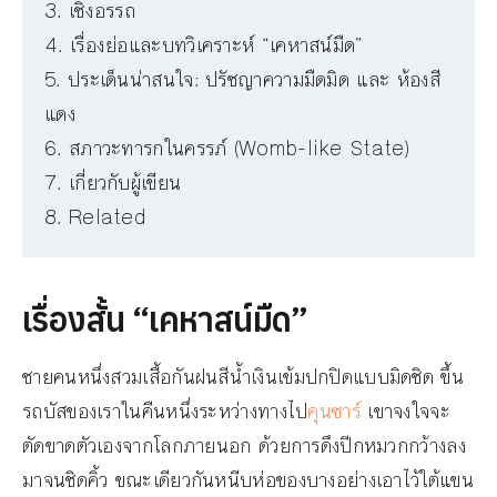
เชิงอรรถ
เรื่องย่อและบทวิเคราะห์ “เคหาสน์มืด”
ประเด็นน่าสนใจ: ปรัชญาความมืดมิด และ ห้องสี
แดง
สภาวะทารกในครรภ์ (Womb-like State)
เกี่ยวกับผู้เขียน
Related
เรื่องสั้น “เคหาสน์มืด”
ชายคนหนึ่งสวมเสื้อกันฝนสีน้ำเงินเข้มปกปิดแบบมิดชิด ขึ้น
รถบัสของเราในคืนหนึ่งระหว่างทางไป
คุนซาร์
เขาจงใจจะ
ตัดขาดตัวเองจากโลกภายนอก ด้วยการดึงปีกหมวกกว้างลง
มาจนชิดคิ้ว ขณะเดียวกันหนีบห่อของบางอย่างเอาไว้ใต้แขน