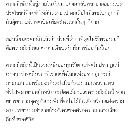
ความมืดมิดนี้อยู่ภายในตัวผม แต่ผมกลับพยายามอย่างเปล่า
ประโยชน์ที่จะทำให้มันสลายไป ผมเสียใจที่เคยไปคลุกคลี
กับผู้คน…แม้ว่าจะเป็นเพียงช่วงเวลาสั้นๆ ก็ตาม
ตอนนี้ผมตระหนักแล้วว่า ส่วนที่ล้ำค่าที่สุดในชีวิตของผมก็
คือความมืดมิดและความเงียบสงัดที่มาพร้อมกันนี้เอง
ความมืดมิดนี้เป็นส่วนหนึ่งของทุกชีวิต แต่จะไม่ปรากฏแก่
เราจนกว่าจะถึงเวลาที่เราละทิ้งโลกแห่งปรากฏการณ์
ภายนอก ผมพร้อมจมดิ่งลงไปในตัวเอง แน่นอนว่า…คน
ทั่วไปพยายามหลีกหนีความโดดเดี่ยวและความมืดมิดนี้ พวก
เขาพยายามอุดหูตัวเองเพื่อที่จะไม่ได้ยินเสียงเรียกแห่งความ
ตาย…พยายามทำลายล้างตัวตนของตัวเองท่ามกลางเสียง
อึกทึกของชีวิต