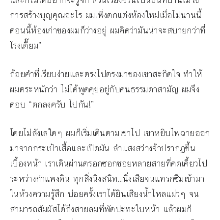
และก็ไม่ได้อยากจะรู้จัก ส่วนเรื่องชวนไปนอนที่บ้านไม่ใช่
การสร้างบุญคุณอะไร ผมเพิ่งตกแต่งห้องใหม่เมื่อไม่นานนี้
ตอนนี้ห้องเก่าของผมก็ว่างอยู่ ผมคิดว่ามันน่าจะสบายกว่าที่
โรงเตี๊ยม”
ถ้อยคำที่เรียบง่ายและตรงไปตรงมาของเขาสะกิดใจ ทำให้
ผมตระหนักว่า ไม่ได้พูดคุยอยู่กับคนธรรมดาสามัญ ผมจึง
ตอบ “ตกลงครับ ไปกัน!”
โดยไม่ลังเลใดๆ ผมก็เริ่มเดินตามเขาไป เขาหยิบไฟฉายออก
มาจากกระเป๋าเสื้อและเปิดมัน ลำแสงสว่างจ้าปรากฏขึ้น
เบื้องหน้า เราเดินผ่านตรอกซอกซอยหลายสายที่คดเคี้ยวไป
ระหว่างกำแพงดิน ทุกสิ่งนิ่งสนิท…นิ่งเสียจนแทรกซึมเข้ามา
ในห้วงความรู้สึก บ่อยครั้งเราได้ยินเสียงน้ำไหลแผ่วๆ จน
สามารถสัมผัสได้ถึงสายลมที่พัดปะทะใบหน้า แล้วผมก็