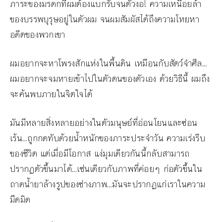
ภาระของมรดกที่ผมต้องแบกรับจนตัวงอ! ความเหนื่อยล้า
ของบรรพบุรุษอยู่ในตัวผม จนผมสัมผัสได้ถึงความโหยหา
อดีตของพวกเขา
ผมอยากจะหาโพรงสักแห่งในพื้นดิน เหมือนกับสัตว์จำศีล…
ผมอยากจะจมหายเข้าไปในตัวตนของตัวเอง ด้วยวิธีนี้ ผมถึง
จะค้นพบภายในจิตใจได้
มันมีหลายสิ่งหลายอย่างในตัวมนุษย์ที่อ่อนโยนและซ่อน
เร้น…ถูกกดทับด้วยน้ำหนักของภาระประจำวัน ความเร่งรีบ
ของชีวิต แต่เมื่อมีโอกาส แง่มุมเดียวกันนี้กลับสามารถ
ปรากฏตัวขึ้นมาได้…เช่นเดียวกับภาพที่ค่อยๆ ก่อตัวขึ้นใน
ถาดน้ำยาล้างรูปของช่างภาพ…มันจะปรากฏแก่เราในความ
มืดมิด