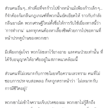
ส่วนคนอื่นๆ…ทำเพื่อที่จะก้าวไปข้างหน้าแม้เพียงก้าวเล็กๆ…
ก็จำต้องก้มกลืนกฎเกณฑ์ที่พวกนั้นยัดเยียดให้ ราวกับกำลัง
กลืนยาเม็ด พวกเศรษฐีใหม่ตั้งชื่อให้การรับใช้เยี่ยงทาสนี้ว่า
‘การทำงาน’ และทุกคนต้องหาเลี้ยงชีพด้วยการไปขอทานที่
หน้าประตูบ้านของพวกเขา
มีเพียงกลุ่มโจร พวกโง่เขลาไร้ยางอาย และคนป่วยเท่านั้น ที่
ได้รับอนุญาตให้อาศัยอยู่ในสภาพแวดล้อมนี้
ส่วนคนที่ไม่เหมาะกับการขโมยหรือความเลวทราม คนที่ไม่
ชอบการประจบสอพลอ ก็จะถูกตราหน้าว่า ‘ไม่เหมาะกับ
การมีชีวิตอยู่!’
พวกเขาไม่เข้าใจความเจ็บปวดของผม พวกเขาไม่รู้สึกถึง