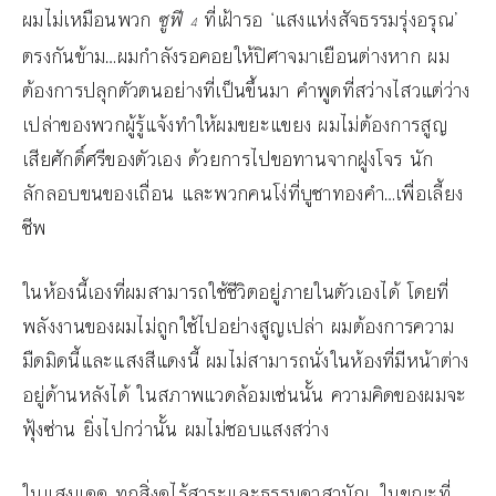
ผมไม่เหมือนพวก
ซูฟี
ที่เฝ้ารอ ‘แสงแห่งสัจธรรมรุ่งอรุณ’
4
ตรงกันข้าม…ผมกำลังรอคอยให้ปิศาจมาเยือนต่างหาก ผม
ต้องการปลุกตัวตนอย่างที่เป็นขึ้นมา คำพูดที่สว่างไสวแต่ว่าง
เปล่าของพวกผู้รู้แจ้งทำให้ผมขยะแขยง ผมไม่ต้องการสูญ
เสียศักดิ์ศรีของตัวเอง ด้วยการไปขอทานจากฝูงโจร นัก
ลักลอบขนของเถื่อน และพวกคนโง่ที่บูชาทองคำ…เพื่อเลี้ยง
ชีพ
ในห้องนี้เองที่ผมสามารถใช้ชีวิตอยู่ภายในตัวเองได้ โดยที่
พลังงานของผมไม่ถูกใช้ไปอย่างสูญเปล่า ผมต้องการความ
มืดมิดนี้และแสงสีแดงนี้ ผมไม่สามารถนั่งในห้องที่มีหน้าต่าง
อยู่ด้านหลังได้ ในสภาพแวดล้อมเช่นนั้น ความคิดของผมจะ
ฟุ้งซ่าน ยิ่งไปกว่านั้น ผมไม่ชอบแสงสว่าง
ในแสงแดด ทุกสิ่งดูไร้สาระและธรรมดาสามัญ…ในขณะที่