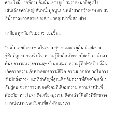
ตรง ริมฝีปากที่อวบอิ่มนั้น…ช่างดูเปี่ยมราคะน่าดึงดูดใจ
เส้นเลือดดำใหญ่เส้นหนึ่งปูดนูนบนหน้าผากกว้างของเขา ผม
สีน้ำตาลยาวสลวยของเขาปกคลุมบ่าทั้งสองข้าง
เหมือนพูดกับตัวเอง เขาเอ่ยขึ้น…
“ผมไม่เคยมีส่วนร่วมในความสุขเกษมของผู้อื่น มีแต่ความ
รู้สึกที่ถูกรบกวนจิตใจ…ความรู้สึกอันเกิดจากโชคร้าย…มักมา
คั่นกลางระหว่างความสุขกับผมเสมอ ความรู้สึกโชคร้ายนี้มัน
เกิดจากความเจ็บปวดของการมีชีวิต ความยากลำบากในการ
รับมือสิ่งต่างๆ แต่ที่สำคัญที่สุด…คืออันตรายที่ต้องข้องเกี่ยว
กับผู้คน ชะตากรรมของสังคมที่เสื่อมทราม ความจำเป็นที่
ต้องมีอาหารไปจนถึงเครื่องนุ่งห่ม…สิ่งเหล่านี้คือสิ่งที่ขัดขวาง
การเบ่งบานของตัวตนที่แท้จริงของเรา