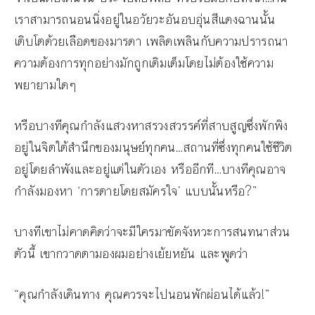
เราสามารถนอนนิ่งอยู่ในอวัยวะอันอบอุ่นสีแดงฉานนั้น
เติบโตด้วยเลือดของมารดา เพลิดเพลินกับความปรารถนา
ความต้องการทุกอย่างมักถูกเติมเต็มโดยไม่ต้องใช้ความ
พยายามใดๆ
หรือบางทีคุณกำลังแสวงหาสรวงสวรรค์ที่สาบสูญซึ่งพักพิง
อยู่ในจิตใต้สำนึกของมนุษย์ทุกคน…สถานที่ซึ่งทุกคนใช้ชีวิต
อยู่โดยลำพังและอยู่แต่ในตัวเอง หรืออีกที…บางทีคุณอาจ
กำลังมองหา ‘การตายโดยสมัครใจ’ แบบนั้นหรือ?”
บางทีเขาไม่คาดคิดว่าจะมีใครมาขัดจังหวะการสนทนาส่วน
ตัวนี้ เขากวาดตามองผมอย่างเย้ยหยัน และพูดว่า
“คุณกำลังเดินทาง คุณควรจะไปนอนพักผ่อนได้แล้ว!”