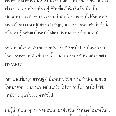
คนเราสามารถนอนหลับในความมืด…แต่ยังคงได้ยินเสียงสิ่ง
ต่างๆ…คนเรายังคงตื่นอยู่ ชีวิตที่แท้จริงเริ่มต้นเมื่อนั้น
สัญชาตญาณดิบรวมถึงความนึกคิดโง่ๆ จะถูกทิ้งไว้ข้างหลัง
มนุษย์จะก้าวเข้าสู่มิติทางจิตวิญญาณ เขาจะหวนรำลึกถึงสิ่ง
ที่ไม่เคยรู้ หรือแม้กระทั่งไม่เคยจินตนาการถึงมาก่อน”
หลังจากถ้อยคำอันคมคายนั้น เขาก็เงียบไป เหมือนกับว่า
ให้การบรรยายอันยืดยาวนี้ เป็นจุดประสงค์เพื่ออธิบายตัว
ตนของเขา
เขาเป็นเพียงลูกเศรษฐีที่เบื่อหน่ายชีวิต หรือกำลังป่วยด้วย
โรคประหลาดบางอย่างกันแน่? ไม่ว่ากรณีใด เขาไม่ได้คิด
เหมือนมนุษย์ธรรมดาทั่วไป
ผมรู้สึกสับสนงุนงง จะตอบสนองต่อเรื่องทั้งหมดนี้อย่างไรดี?