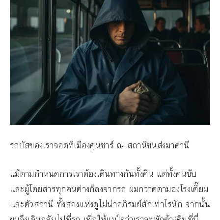
รถบัสของเราจอดที่เมืองคุนซาร์ ณ สถานีขนส่งมาดานี
แม้ตามกำหนดการเราต้องเดินทางกันทั้งคืน แต่ทั้งคนขับ
และผู้โดยสารทุกคนต่างก็ลงจากรถ ผมกวาดตามองโรงเตี๊ยม
และตัวสถานี ทั้งสองแห่งดูไม่น่าอภิรมย์สักเท่าไรนัก จากนั้น
ผมจึงเดินกลับไปที่รถ เพื่อให้แน่ใจว่าเราจะพักค้างคืนที่นี่