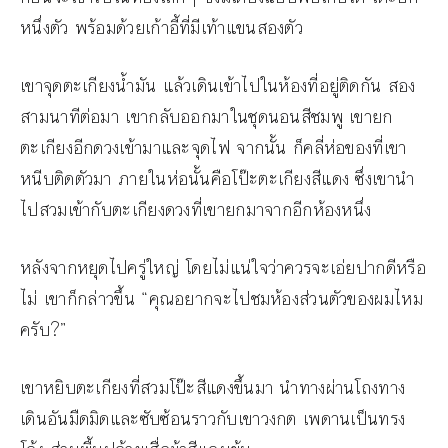
หนึ่งตัว พร้อมด้วยเก้าอี้ที่มีเท้าแขนสองตัว
เขาจุดตะเกียงน้ำมัน แล้วเดินเข้าไปในห้องที่อยู่ติดกัน สอง
สามนาทีต่อมา เขากลับออกมาในชุดนอนสีชมพู เขายก
ตะเกียงอีกดวงเข้ามาและจุดไฟ จากนั้น ก็คลี่ห่อของที่เขา
หนีบติดตัวมา ภายในห่อนั้นคือโป๊ะตะเกียงสีแดง ซึ่งเขานำ
ไปสวมเข้ากับตะเกียงดวงที่เขายกมาจากอีกห้องหนึ่ง
หลังจากหยุดไปครู่ใหญ่ โดยไม่แน่ใจว่าควรจะเอ่ยปากดีหรือ
ไม่ เขาก็กล่าวขึ้น “คุณอยากจะไปชมห้องส่วนตัวของผมไหม
ครับ?”
เขาหยิบตะเกียงที่สวมโป๊ะสีแดงขึ้นมา นำทางผ่านโถงทาง
เดินอันมืดมิดและซับซ้อนราวกับเขาวงกต เพดานเป็นทรง