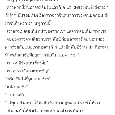
“ดาวพวกนี้มันอาจจะดับไปแล้วก็ได้ แต่แสงของมันยังส่งต่อมา
ถึงโลก มันร้อยเรียงเรื่องราวจากจินตนาการของคนยุคก่อน ส่ง
มาจนถึงพวกเราในทุกวันนี้
“เราอาจไม่เคยเห็นหน้าของพวกเขา แต่ดาวเคยเห็น พวกเขา
เคยมองดาวดวงเดียวกับเรา พันปีก่อนอาจจะมีคนนอนมอง
ดาวด้วยกันแบบเราสองคนก็ได้ แล้วอีกพันปีข้างหน้า ก็อาจจะ
มีใครสักคนจับมือดูดาวด้วยกันแบบพวกเรา”
“เขาจะเนิร์ดแบบพี่กรมั้ย”
“เขาอาจจะกินจุแบบขวัญ”
“หรือเป็นไอ้ขี้มูกแบบพี่กร”
“แต่งงานกัน”
“…อะไรเนี่ย”
“ไว้ทุกอย่างจบ.. ไว้พี่ผลักดันเรื่องกฎหมายที่จะทำให้เรา
แต่งงานกันได้สำเร็จ จดทะเบียนแต่งงานกันนะ”