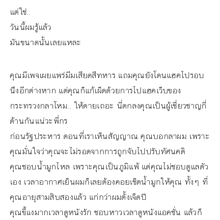
แต่ใช่..
วันนี้ผมรู้แล้ว
มันขนาดนั้นเลยแหละ
คุณมีเพจเผยแพร่มีมเสียดสีทหาร แถมคุณยังโดนแฮคไปรอบ
นึงอีกต่างหาก แต่คุณก็แก้เผ็ดด้วยการไปแฮคเว็บของ
กระทรวงกลาโหม.. ให้ตายเถอะ นี่ตกลงคุณเป็นผู้เชี่ยวชาญกี่
ด้านกันแน่วะพี่กร
ก่อนรัฐประหาร ตอนที่เราเห็นสัญญาณ คุณบอกลาผม เพราะ
คุณมั่นใจว่าคุณจะไม่รอดจากการถูกจับไปปรับทัศนคติ
คุณชอบน้ำมูกไหล เพราะคุณเป็นภูมิแพ้ แต่คุณไม่ชอบดูแลตัว
เอง เวลาอากาศเย็นผมก็เลยต้องคอยเช็ดน้ำมูกให้คุณ ทั้งๆ ที่
คุณอายุสามสิบสองแล้ว แก่กว่าผมตั้งเจ็ดปี
คุณขี้แงมากเวลาดูหนังรัก ชอบหาวเวลาดูหนังแอคชั่น แล้วก็