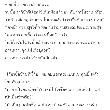
สเตย์ที่เราเคยมาด้วยกันน่ะ
วันนั้นเราก็บ้าดีเดือดใช้ได้เหมือนกันนะ กับการขึ้นรถเมล์ร้อน
จากช้างเผือกสู่เชียงดาว โบกรถแล้วก้าวขาขึ้นท้ายกระบะ ลมตี
พัดหน้า ความสุขวิ่งริ้ว พัดผ่านร่วมกับสายลมโชยประกายสุข
ในดวงตา คุณยิ้มกว้าง ผมยิ้มกว้างกว่า
ไม่มียิ้มนั้นในวันนี้ แม้ว่าผมจะทำทุกอย่างเหมือนเดิมก็ตาม
อาจเพราะคุณไม่ได้อยู่ตรงนี้
อาจเพราะเราไม่ได้คุยกันอีกแล้ว
“ไว้มาซื้อบ้านที่นี่กัน” ผมเคยบอกคุณแบบนั้น คุณยิ้มแล้ว
โยกหัวผมไปมา
“ทำตัวเป็นคนเมืองที่ชอบหนีไปใช้ชีวิตชนบทแล้วดริปกาแฟ
เป็นมื้อเช้าหรือ?”
“ทำเป็นฐานทัพซีไอเอต่างหาก” ผมหัวเราะ คุณส่ายหน้า