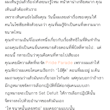
ผมเห็นรูปแล้วร้องไห้เลยนะรู้ไหม หน้าตาน่าเกลียดมาก คุณ
เห็นแล้วต้องหัวเราะ
เพราะเห็นคนยังไม่ลืมคุณ วันนี้ผมเลยเล่าเรื่องของคุณให้
คนในโซเชียลฟังด้วยนะว่า คุณที่ผมรู้จักเป็นคนที่งดงามมาก
ขนาดไหน
คุณทำงานเอ็นจีโอแห่งหนึ่งเกี่ยวกับเรื่องสิทธิในที่ดินทำกิน
แถมคุณยังเป็นคนยื่นจดหมายด้วยตอนที่พี่บิลลี่หายไป.. แต่
ตอนนี้ กลายเป็นว่าคุณคือคนที่หายไปเสียเอง
คุณเคยมีความคิดที่จะจัด
Pride Parade
เพราะผมเล่าให้
คุณฟังว่าผมเคยโดนคนเรียกว่า “ไอ้ตุ๊ด” ตอนที่ผมอยู่ ม.ต้น
ผมถามคุณว่าแล้วมันจะเกี่ยวอะไรกันล่ะ แต่คุณบอกว่าถ้าเรา
มีกฎหมายขจัดการเลือกปฏิบัติที่มีต่อกลุ่มคนแบบเรา
กฎหมายจะเป็นการ Set Defult ให้การเลือกปฏิบัตินั้น
จืดจางลงไปด้วยอำนาจของตัวมันเอง
“โห ขนาดนั้นเลยหรอ” ผมเคยถามแบบนั้น