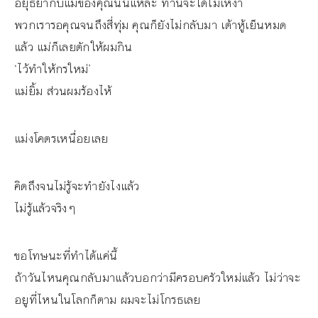
อยุธยากับแม่ของคุณนั่นแหละ ท่านจะได้ไม่เหงา
พวกเรารอคุณจนถึงสี่ทุ่ม คุณก็ยังไม่กลับมา เต้าหู้เย็นหมด
แล้ว แม่ก็เลยตักให้ผมกิน
‘ไว้ทำให้กรใหม่’
แม่ยิ้ม ส่วนผมร้องไห้
แม่งโคตรเหนื่อยเลย
คิดถึงจนไม่รู้จะทำยังไงแล้ว
ไม่รู้แล้วจริงๆ
ขอโทษนะที่ทำได้แค่นี้
ถ้าวันไหนคุณกลับมาแล้วบอกว่ามีครอบครัวใหม่แล้ว ไม่ว่าจะ
อยูที่ไหนในโลกก็ตาม ผมจะไม่โกรธเลย