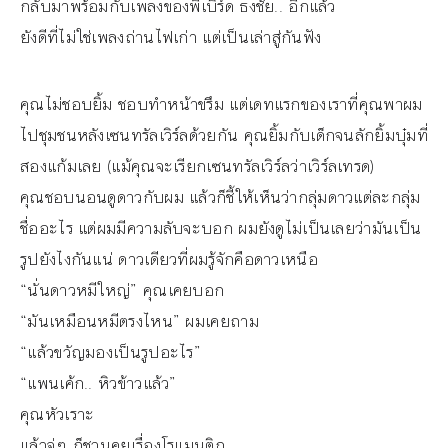
กลับมาพร้อมกับเพลงของพี่เบิร์ด ธงชัย.. อีกแล้ว
ยังดีที่ไม่ใช่เพลงถ่านไฟเก่า แต่เป็นเล่าสู่กันฟัง
คุณไม่ชอบยิ้ม ชอบทำหน้าขรึม แต่เดทแรกของเราที่คุณพาผม
ไปชุมชนหลังเซนทรัลเวิร์ลด้วยกัน คุณยิ้มกับเด็กจนลักยิ้มบุ๋มที่
สองแก้มเลย (แม้คุณจะเรียกเซนทรัลเวิร์ลว่าเวิร์ลเทรด)
คุณชอบนอนดูดาวกับผม แล้วก็ชี้ให้เห็นว่ากลุ่มดาวแต่ละกลุ่ม
ชื่ออะไร แต่ผมมีความลับจะบอก ผมยังดูไม่เป็นเลยว่ามันเป็น
รูปยังไงกันแน่ ดาวเดียวที่ผมรู้จักคือดาวเหนือ
“นั่นดาวหมีใหญ่” คุณเคยบอก
“มันเหมือนหมีตรงไหน” ผมเคยถาม
“แล้วขวัญมองเป็นรูปอะไร”
“แพนเค้ก.. หิวข้าวแล้ว”
คุณหัวเราะ
แล้วจู่ๆ ก็ชวนคุยเรื่องโรแมนติก