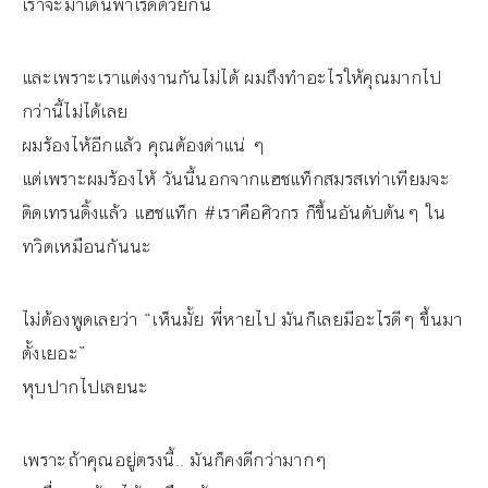
เราจะมาเดินพาเรดด้วยกัน
และเพราะเราแต่งงานกันไม่ได้ ผมถึงทำอะไรให้คุณมากไป
กว่านี้ไม่ได้เลย
ผมร้องไห้อีกแล้ว คุณต้องด่าแน่ ๆ
แต่เพราะผมร้องไห้ วันนี้นอกจากแฮชแท็กสมรสเท่าเทียมจะ
ติดเทรนดิ้งแล้ว แฮชแท็ก #เราคือศิวกร ก็ขึ้นอันดับต้นๆ ใน
ทวิตเหมือนกันนะ
ไม่ต้องพูดเลยว่า “เห็นมั้ย พี่หายไป มันก็เลยมีอะไรดีๆ ขึ้นมา
ตั้งเยอะ”
หุบปากไปเลยนะ
เพราะถ้าคุณอยู่ตรงนี้.. มันก็คงดีกว่ามากๆ