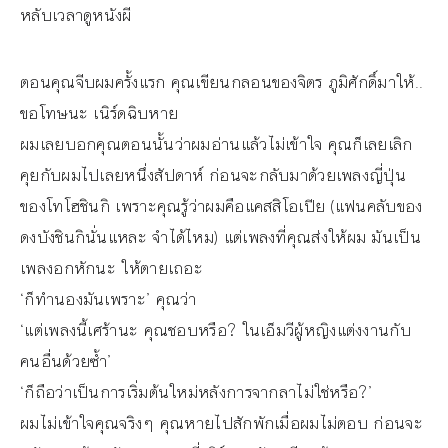
หลับเวลาดูหนังผี
ตอนคุณจีบผมครั้งแรก คุณเขียนกลอนของจิตร ภูมิศักดิ์มาให้..
ขอโทษนะ เนิร์ดฉิบหาย
ผมเลยบอกคุณตอนนั้นว่าผมอ่านแล้วไม่เข้าใจ คุณก็เลยเลิก
คุยกับผมไปเลยหนึ่งสัปดาห์ ก่อนจะกลับมาด้วยเพลงญี่ปุ่น
ของโทโฮชินกิ เพราะคุณรู้ว่าผมคือแคสสิโอเปีย (แฟนคลับของ
ดงบังชินกินั่นแหละ จำได้ไหม) แต่เพลงที่คุณส่งให้ผม มันเป็น
เพลงอกหักนะ ให้ตายเถอะ
‘ก็ทำนองมันเพราะ’ คุณว่า
‘แต่เพลงนี้เศร้านะ คุณชอบหรือ? ในเอ็มวีผู้หญิงแต่งงานกับ
คนอื่นด้วยซ้ำ’
‘ก็ถือว่าเป็นการเริ่มต้นใหม่หลังการจากลาไม่ใช่หรือ?’
ผมไม่เข้าใจคุณจริงๆ คุณหายไปสักพักเมื่อผมไม่ตอบ ก่อนจะ