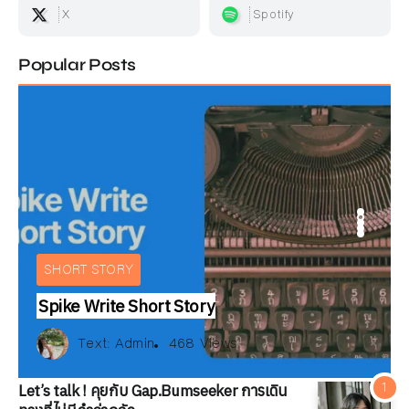
X
Spotify
Popular Posts
ARTICLE
IEW
BOOKS REVIEW
INTERVIEW
E
ARTICLE
SHORT STORY
Spike Write Short Story
Text:
สมลดา เนียมละมูล
xt:
xt:
ณัฐพงษ์ วิมลรัตน์
Multi Authors
Text:
Admin
487 Views
158 Views
468 Views
Text:
Text:
Text:
วัลคุ์วดี ชุมจุล
ณัฐพงษ์ วิมลรัตน์
Multi Authors
252 Views
487 Views
158 Views
174 Views
Let’s talk ! คุยกับ Gap.Bumseeker การเดิน