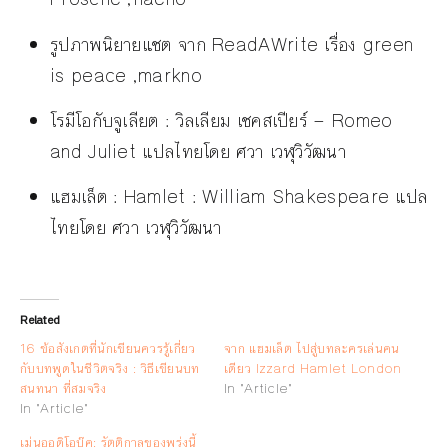
รูปภาพนิยายแชต จาก ReadAWrite เรื่อง green
is peace ,markno
โรมีโอกับจูเลียต : วิลเลียม เชคสเปียร์ — Romeo
and Juliet แปลไทยโดย ศวา เวฬุวิวัฒนา
แฮมเล็ต : Hamlet : William Shakespeare แปล
ไทยโดย ศวา เวฬุวิวัฒนา
Related
16 ข้อสังเกตที่นักเขียนควรรู้เกี่ยว
จาก แฮมเล็ต ไปสู่บทละครเล่นคน
กับบทพูดในชีวิตจริง : วิธีเขียนบท
เดียว Izzard Hamlet London
สนทนา ที่สมจริง
In "Article"
In "Article"
เม่นออดิโอบุ๊ค: รัตติกาลของพรุ่งนี้