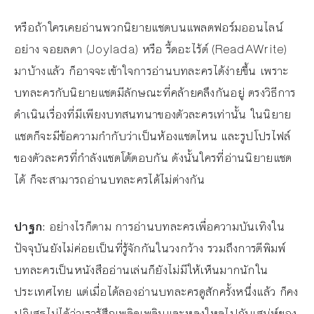
หรือถ้าใครเคยอ่านพวกนิยายแชตบนแพลตฟอร์มออนไลน์
อย่าง จอยลดา (Joylada) หรือ รี้ดอะไร้ต์ (ReadAWrite)
มาบ้างแล้ว ก็อาจจะเข้าใจการอ่านบทละครได้ง่ายขึ้น เพราะ
บทละครกับนิยายแชตมีลักษณะที่คล้ายคลึงกันอยู่ ตรงวิธีการ
ดำเนินเรื่องที่มีเพียงบทสนทนาของตัวละครเท่านั้น ในนิยาย
แชตก็จะมีข้อความกำกับว่าเป็นห้องแชตไหน และรูปโปรไฟล์
ของตัวละครที่กำลังแชตโต้ตอบกัน ดังนั้นใครที่อ่านนิยายแชต
ได้ ก็จะสามารถอ่านบทละครได้ไม่ต่างกัน
ปาฐก
:
อย่างไรก็ตาม การอ่านบทละครเพื่อความบันเทิงใน
ปัจจุบันยังไม่ค่อยเป็นที่รู้จักกันในวงกว้าง รวมถึงการตีพิมพ์
บทละครเป็นหนังสืออ่านเล่นก็ยังไม่มีให้เห็นมากนักใน
ประเทศไทย แต่เมื่อได้ลองอ่านบทละครดูสักครั้งหนึ่งแล้ว ก็คง
ปฏิเสธไม่ได้ว่าเรารู้สึกเพลิดเพลินและหลงใหลไปกับเสน่ห์ของ