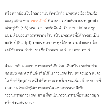
หรือหากย้อนไปไกลกว่านั้นก็คงนึกถึง บทละครเรื่อง
โรเมโอ
และจูเลียต
ของ
เชคสเปียร์
ที่พระบาทสมเด็จพระมงกุฎเกล้า
เจ้าอยู่หัว (ร.6) ทรงแปลและจัดพิมพ์ เป็นการแปลโดยคงรูป
แบบเดิมของบทละครจากยุโรป เป็นบทละครที่มีลักษณะเป็น
สคริปต์ (Script) บทสนทนา บทพูดโต้ตอบของตัวละคร โดย
จะมีข้อความกำกับ รายชื่อตัวละคร องก์ และฉากเอาไว้
ต่างจากลักษณะของบทละครที่เด็กไทยเห็นเป็นประจำอย่าง
กลอนบทละคร
ที่แต่งเพื่อใช้ในการแสดงโขน ละครนอก ละคร
ใน ชื่อที่คุ้นหูก็คงหนีไม่พ้นบทละครเรื่อง
รามเกียรติ์
แต่อย่างที่
บอก คนไทยมักรู้จักบทละครในแง่ของวรรณคดีหรือ
วรรณกรรมการแสดง แทนที่จะเป็นวรรณกรรมที่อ่านเอาสนุก
หรืออ่านเล่นฆ่าเวลา