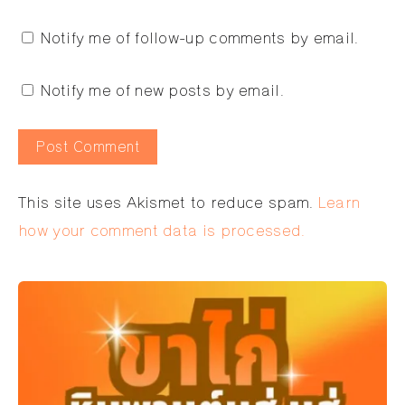
Notify me of follow-up comments by email.
Notify me of new posts by email.
Alternative:
This site uses Akismet to reduce spam.
Learn
how your comment data is processed.