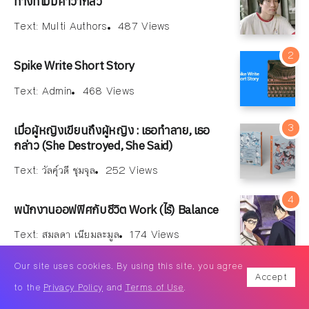
ทางที่ไม่มีคำว่ากลัว
Text:
Multi Authors
487 Views
Spike Write Short Story
Text:
Admin
468 Views
เมื่อผู้หญิงเขียนถึงผู้หญิง : เธอทำลาย, เธอ
กล่าว (She Destroyed, She Said)
Text:
วัลคุ์วดี ชุมจุล
252 Views
พนักงานออฟฟิศกับชีวิต Work (ไร้) Balance
Text:
สมลดา เนียมละมูล
174 Views
Our site uses cookies. By using this site, you agree
High Fantasy vs. Low Fantasy: แฟนตาซีไหน
Accept
ดีกับใครบ้าง
to the
Privacy Policy
and
Terms of Use
.