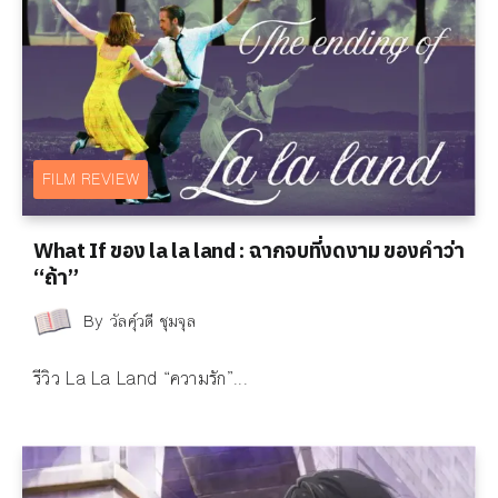
FILM REVIEW
What If ของ la la land : ฉากจบที่งดงาม ของคำว่า
“ถ้า”
By
วัลคุ์วดี ชุมจุล
รีวิว La La Land “ความรัก”...