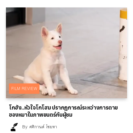
FILM REVIEW
โกฮัง..หัวใจโกโฮม ปรากฎการณ์ระหว่างการตาย
ของหมาในภาพยนตร์กับผู้ชม
By
ศศิกานต์ ไชยทา