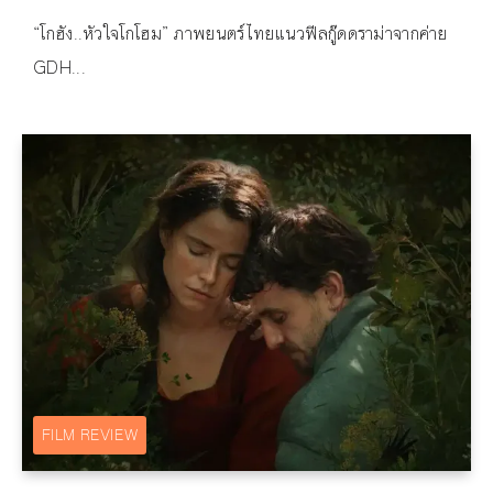
“โกฮัง..หัวใจโกโฮม” ภาพยนตร์ไทยแนวฟีลกู๊ดดราม่าจากค่าย
GDH...
FILM REVIEW