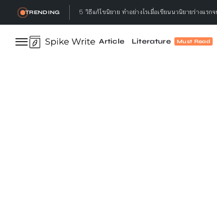
3 เหตุผล ทำไมนักเขียนต้องอ่านหนังสือ
TRENDING
ทำลาย, เธอกล่าว : ทำลายอะไร? ทำลายทำไม?
Article
Literature
Must Read
Let’s talk ! คุยกับ Gap.Bumseeker การเดินทางที่
5 วิธีอ่านหนังสือ ให้จบ พร้อมจดจำได้ไม่ลืม ทำแล้วได
5 วิธีแก้ไขนิยาย ทำอย่างไรเมื่อเขียนนวนิยายร่างแรก