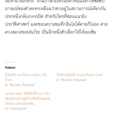
ลมหายใจอีกครั้ง ส่วนภาษาและเนื้อหาที่แน่นทำให้ซึมซับ
อารมณ์ของตัวละครเหมือนว่าตกอยู่ในสถานการณ์เดียวกัน
ประหนึ่งกล้องวงจรปิด สำหรับใครที่ชอบแนวอิง
ประวัติศาสตร์ และชอบความขมที่กลืนไม่ได้คายก็ไม่ลง
ดาย
ดวงดอกสนหล่นโรย
เป็นอีกหนึ่งตัวเลือกให้ได้ลองชิม
Related
น้ำสั่งฟ้า ปลาสั่งฝน เดนดาว สั่ง
ไส้เดือน(ไม่ได้) ตาบอดในเขาวงกต
น้ำตา
In "Books Review"
In "Books Review"
บทสัมภาษณ์: กิตติศักดิ์ คงคา นัก
เขียนข้างบ้านผู้สร้างพื้นที่ปลอดภัย
ให้นักอ่านด้วยแพสชัน
In "Interview"