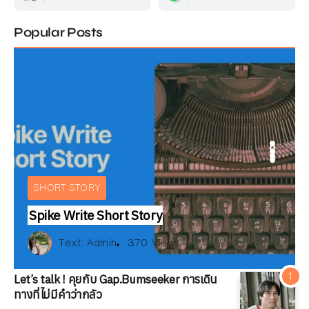
Popular Posts
ARTICLE
IEW
BOOKS REVIEW
INTERVIEW
E
ARTICLE
SHORT STORY
Spike Write Short Story
Text:
สมลดา เนียมละมูล
xt:
xt:
ณัฐพงษ์ วิมลรัตน์
Multi Authors
Text:
Admin
475 Views
147 Views
370 Views
Text:
Text:
Text:
วัลคุ์วดี ชุมจุล
ณัฐพงษ์ วิมลรัตน์
Multi Authors
246 Views
475 Views
147 Views
166 Views
Let’s talk ! คุยกับ Gap.Bumseeker การเดิน
ทางที่ไม่มีคำว่ากลัว