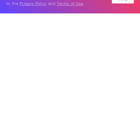
to the
Privacy Policy
and
Terms of Use
.
เธอทำลาย, เธอกล่าว
หนังสือรวมเรื่องสั้น 8 เรื่องโดย
สำนักพิมพ์เม่นวรรณกรรม ผลงานจากปลายปากกาของ 8
นักเขียนหญิงแถวหน้าของวงการวรรณกรรมไทยร่วมสมัย
ได้แก่
จิดานันท์ เหลืองเพียรสมุท
, ตินกานต์, พิราอร กร
วีร์, Mind Da Hed, อุรุดา โควินท์, อินทิรา เจริญปุ
ระ, ใหม่ ศุภรุจกิจ และพวงสร้อย อักษรสว่าง เล่าด้วยน้ำ
เสียงอันทรงพลังจากมุมมองของผู้หญิงถึงผู้หญิง ผ่านความ