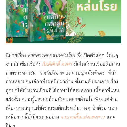
นิยายเรื่อง
ดายดวงดอกสนหล่นโรย
พึ่งเปิดตัวสดๆ ร้อนๆ
จากนักเขียนชื่อดัง
กิตติศักดิ์ คงคา
มีสไตล์งานเขียนสืบสวน
ฆาตรกรรม เช่น
กาสังอังฆาต
และ
เบญจทีรฆันดร
ที่นัก
อ่านหลายคนเลือกที่จะหยิบมาอ่าน ซึ่งงานเขียนหลายเรื่อง
ถูกยกให้เป็นงานเขียนที่ใช้ภาษาได้สละสลวย เนื้อหาที่แน่น
แฝงด้วยความรู้และสะท้อนสังคมหลายด้านไม่เพียงแต่อ่าน
เพื่อความสนุกแต่ยังชวนขบคิดประเด็นต่างๆ อีกด้วย นอก
เหนือจากนี้ยังมีผลงานอย่าง
จวบจนสิ้นแสงแดงดาว
และ
อื่นๆ