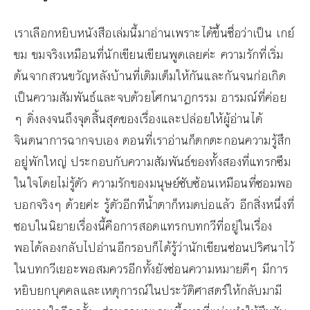
เราเลือกหยิบหนังสือเล่มนี้มาอ่านเพราะได้ขึ้นชื่อว่าเป็น เกย์
ขม ขมจริงเหมือนที่นักเขียนเขียนพูดเลยค่ะ ความรักที่เริ่ม
ต้นจากสวนขวัญหลังบ้านที่เติมเต็มให้กันและกันจนก่อเกิด
เป็นความสัมพันธ์และจบด้วยโศกนาฏกรรม อารมณ์ที่ค่อย
ๆ ดิ่งลงจนถึงจุดสิ้นสุดของเรื่องและปล่อยให้ผู้อ่านได้
จินตนาการฉากจบเอง ตอนที่เราอ่านก็ตกตะกอนความรู้สึก
อยู่พักใหญ่ ประกอบกับความสัมพันธ์ของทั้งสองที่แทรกซึม
ในใจโดยไม่รู้ตัว ความรักของมนุษย์ซับซ้อนเหมือนที่ซอมพอ
บอกจริงๆ ด้วยค่ะ รู้ตัวอีกทีน้ำตาก็หมดบ่อแล้ว อีกสิ่งหนึ่งที่
ชอบในนิยายเรื่องนี้คือการสอดแทรกบทกวีที่อยู่ในเรื่อง
พอได้ลองกลับไปอ่านอีกรอบก็ได้รู้ว่านักเขียนซ่อนปริศนาไว้
ในบทกวีเยอะพอสมควรอีกทั้งยังซ่อนความหมายดีๆ มีการ
หยิบยกบุคคลและเหตุการณ์ในประวัติศาสตร์ให้กลับมามี