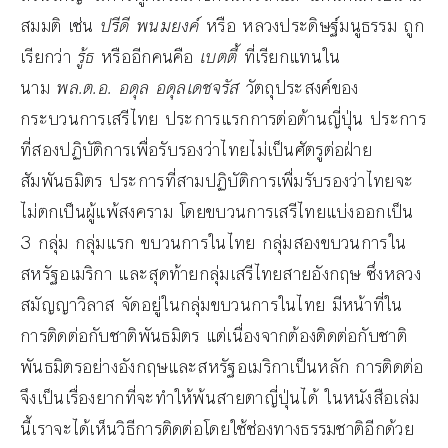
สมมติ เช่น
ปรีดี พนมยงค์
หรือ หลวงประดิษฐ์มนูธรรม ถูก
เรียกว่า
รู้ธ
หรืออีกคนคือ
เบตตี้
ที่เรียกแทนใน
นาม
พล.ต.อ. อดุล อดุลเดชจรัส
วัตถุประสงค์ของ
กระบวนการเสรีไทย ประการแรกการต่อต้านญี่ปุ่น ประการ
ที่สองปฏิบัติการเพื่อรับรองว่าไทยไม่เป็นศัตรูต่อฝ่าย
สัมพันธมิตร ประการที่สามปฏิบัติการเพื่มรับรองว่าไทยจะ
ไม่ตกเป็นผู้แพ้สงคราม โดยขบวนการเสรีไทยแบ่งออกเป็น
3 กลุ่ม กลุ่มแรก ขบวนการในไทย กลุ่มสองขบวนการใน
สหรัฐอเมริกา และสุดท้ายกลุ่มเสรีไทยสายอังกฤษ ซึ่งหลวง
สมัญญาวิลาส จัดอยู่ในกลุ่มขบวนการในไทย มีหน้าที่ใน
การติดต่อกับชาติพันธมิตร แต่เนื่องจากต้องติดต่อกับชาติ
พันธมิตรอย่างอังกฤษและสหรัฐอเมริกาเป็นหลัก การติดต่อ
จึงเป็นเรื่องยากที่จะทำให้พ้นสายตาญี่ปุ่นได้ ในหนังสือเล่ม
นี้เราจะได้เห็นวิธีการติดต่อโดยใช้ช่องทางธรรมชาติอีกด้วย