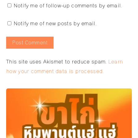
Notify me of follow-up comments by email.
Notify me of new posts by email.
Alternative:
This site uses Akismet to reduce spam.
Learn
how your comment data is processed.