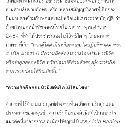
ให้ต้องฆ่าฟันกันเอง อย่างเช่น ซอมพอและพ่อที่ถูกจับให้
เป็นสายลับฝ่ายอักษะ หรือ หลวงสมัญญาวิลาศที่เลือกจะ
ยืนฝ่ายตรงข้ามกับพ่อและแม่ หรือแม้แต่พระราชบัญญัติ ว่า
ด้วยกำหนดหน้าที่ของคนไทยในเวลารบ พุทธศักราช
2484 ที่ทำให้ประชาชนเองไม่มีสิทธิใด ๆ โดยเฉพาะ
มาตราที่เจ็ด
“
หากผู้ใดฝ่าฝืนหรือละเลยไม่ปฏิบัติตามมาตรา
4 หรือ มาตรา 5 มีความผิดต้องระวางโทษประหารชีวิต
หรือจำคุกตลอดชีวิต ทรัพย์สมบัติส่วนตัวของผู้กระทำผิด
ตามวรรคก่อนให้ริบเสียสิ้น
”
“
ความรักคือคอมมิวนิสต์หรือไม่โตนโซน
”
คำถามที่ไร้คำตอบ มนุษย์ต่างดาวที่สงสัยความรักสุดแสน
ประหลาดของมนุษย์ ความรักคือคอมมิวนิสต์เป็นอย่างไร
แนวคิดนี้มาจากงานของนักปรัชญาฝรั่งเศส
Alain Badiou