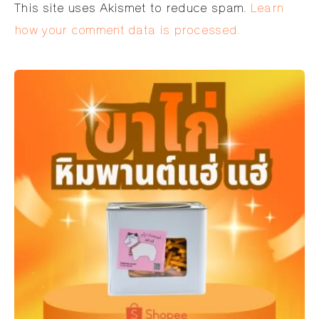
Alternative:
This site uses Akismet to reduce spam.
Learn
how your comment data is processed.