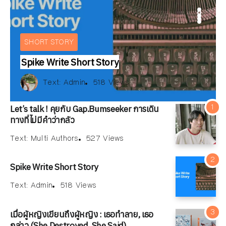
E
ARTICLE
IEW
BOOKS REVIEW
INTERVIEW
ARTICLE
SHORT STORY
Spike Write Short Story
xt:
สมลดา เนียมละมูล
Text:
สมลดา เนียมละมูล
xt:
Multi Authors
Text:
Admin
527 Views
518 Views
Text:
Text:
Text:
วัลคุ์วดี ชุมจุล
ณัฐพงษ์ วิมลรัตน์
Multi Authors
260 Views
527 Views
179 Views
iews
179 Views
Let’s talk ! คุยกับ Gap.Bumseeker การเดิน
ทางที่ไม่มีคำว่ากลัว
Text:
Multi Authors
527 Views
Spike Write Short Story
Text:
Admin
518 Views
เมื่อผู้หญิงเขียนถึงผู้หญิง : เธอทำลาย, เธอ
กล่าว (She Destroyed, She Said)