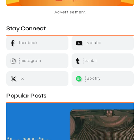
Advertisement
Stay Connect
facebook
yotube
instagram
tumblr
X
Spotify
Popular Posts