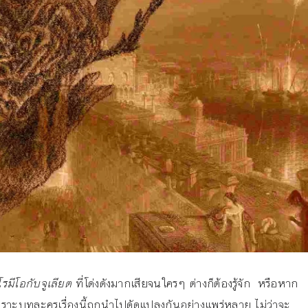
โรมีโอกับจูเลียต
ที่โด่งดังมากเสียจนใครๆ ต่างก็ต้องรู้จัก หรือหาก
้าง เพราะบทละครเรื่องนี้ถูกนำไปดัดแปลงกันอย่างแพร่หลาย ไม่ว่าจะ