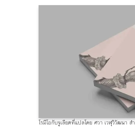
โรมีโอกับจูเลียตที่แปลโดย ศวา เวฬุวิวัฒนา 