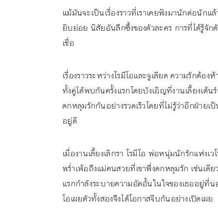
แม้มันจะเป็นเรื่องราวที่เราเคยฟังมานักต่อนักแล้
ยิบย่อย นิสัยอันลึกซึ้งของตัวละคร การที่ได้รู้จั
เชื่อ
เรื่องราวระหว่างโรมีโอและจูเลียต ความรักต้อง
ทั้งคู่ได้พบกันครั้งแรกโดยบังเอิญที่งานเลี้ยงเต
ตกหลุมรักกันอย่างรวดเร็วโดยที่ไม่รู้ว่าอีกฝ่ายเ
อยู่ดี
เมื่องานเลี้ยงเลิกรา โรมีโอ พ่อหนุ่มนักรักแห่งเ
พร่ำเพ้อถึงแม่คนสวยที่เขาพึ่งตกหลุมรัก เช่นเดียวกั
แรกกำลังระบายความอัดอั้นในใจของเธออยู่ที่นอ
โอเผยตัวทั้งสองจึงได้โอกาสจีบกันอย่างเปิดเผย