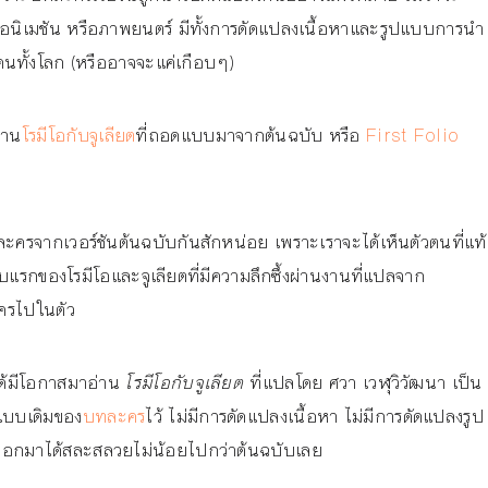
แอนิเมชัน หรือภาพยนตร์ มีทั้งการดัดแปลงเนื้อหาและรูปแบบการนำ
องคนทั้งโลก (หรืออาจจะแค่เกือบๆ)
่าน
โรมีโอกับจูเลียต
ที่ถอดแบบมาจากต้นฉบับ หรือ
First Folio
วละครจากเวอร์ชันต้นฉบับกันสักหน่อย เพราะเราจะได้เห็นตัวตนที่แท้
กใบแรกของโรมีโอและจูเลียตที่มีความลึกซึ้งผ่านงานที่แปลจาก
ะครไปในตัว
าได้มีโอกาสมาอ่าน
โรมีโอกับจูเลียต
ที่แปลโดย ศวา เวฬุวิวัฒนา เป็น
ปแบบเดิมของ
บทละคร
ไว้ ไม่มีการดัดแปลงเนื้อหา ไม่มีการดัดแปลงรูป
ออกมาได้สละสลวยไม่น้อยไปกว่าต้นฉบับเลย