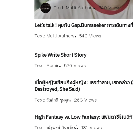
Text:
Multi Authors
Text:
Admin
540 Views
525 Views
Text:
Text:
Text:
วัลคุ์วดี ชุมจุล
ณัฐพงษ์ วิมลรัตน์
Multi Authors
263
5
1
180 Views
180 Views
Let’s talk ! คุยกับ Gap.Bumseeker การเดินทางที่
Text:
Multi Authors
540 Views
Spike Write Short Story
Text:
Admin
525 Views
เมื่อผู้หญิงเขียนถึงผู้หญิง : เธอทำลาย, เธอกล่าว 
Destroyed, She Said)
Text:
วัลคุ์วดี ชุมจุล
263 Views
High Fantasy vs. Low Fantasy: แฟนตาซีไหนดีกั
Text:
ณัฐพงษ์ วิมลรัตน์
181 Views