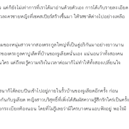
ว แต่ก็ยังไม่เท่าการที่เราได้มาอ่านด้วยตัวเอง การได้เก็บรายละเอียด
กตัวละครชายหญิงที่เชคสเปียร์สร้างขึ้นมา ให้รสชาติต่างไปอย่างเหลือ
ห้ามของหนุ่มสาวจากสองตระกูลใหญ่ที่เป็นคู่อริกันมาอย่างยาวนาน
้นรำของตระกูลคาปูเล็ตที่บ้านของจูเลียตนั่นเอง แน่นอนว่าทั้งสองคน
ป็นใคร แต่ถึงจะรู้ความจริงในเวลาต่อมาก็ไม่ทำให้ทั้งสองเปลี่ยนใจ
วโรนาก็ได้ลอบปีนเข้าไปอยู่ภายในรั้วบ้านของจูเลียตอีกครั้ง ก่อน
นกับจูเลียต หญิงสาวบริสุทธิ์ที่เพิ่งได้สัมผัสความรู้สึกรักใคร่เป็นครั้ง
กระเบียงห้องนอน โดยที่ไม่รู้เลยว่ามีใครบางคนแอบฟังอยู่ พอโรมี