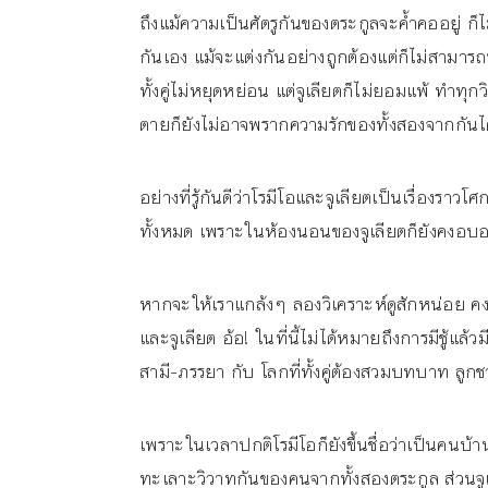
ถึงแม้ความเป็นศัตรูกันของตระกูลจะค้ำคออยู่ ก็ไ
กันเอง แม้จะแต่งกันอย่างถูกต้องแต่ก็ไม่สามา
ทั้งคู่ไม่หยุดหย่อน แต่จูเลียตก็ไม่ยอมแพ้ ทำทุก
ตายก็ยังไม่อาจพรากความรักของทั้งสองจากกันไ
อย่างที่รู้กันดีว่าโรมีโอและจูเลียตเป็นเรื่องร
ทั้งหมด เพราะในห้องนอนของจูเลียตก็ยังคงอบอ
หากจะให้เราแกล้งๆ ลองวิเคราะห์ดูสักหน่อย คง
และจูเลียต อ้อ! ในที่นี้ไม่ได้หมายถึงการมีชู้แ
สามี-ภรรยา กับ โลกที่ทั้งคู่ต้องสวมบทบาท ลู
เพราะในเวลาปกติโรมีโอก็ยังขึ้นชื่อว่าเป็นคนบ
ทะเลาะวิวาทกันของคนจากทั้งสองตระกูล ส่วนจูเ