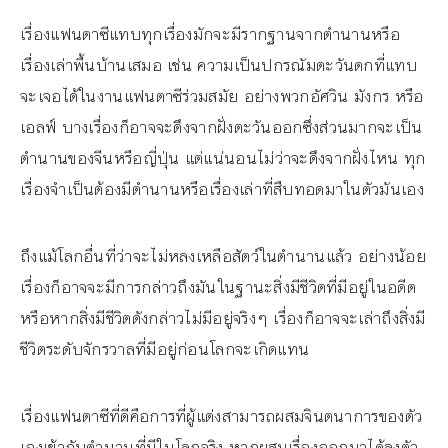
เรื่องแฟนตาซีแทบทุกเรื่องมักจะมีรากฐานจากตำนานหรือ
เรื่องเล่าพื้นบ้านเสมอ เช่น ความเป็นปกรณัมตะวันตกที่แทบ
จะเจอได้ในงานแฟนตาซีร่วมสมัย อย่างพวกอัศวิน มังกร หรือ
เอลฟ์ บางเรื่องก็อาจจะดึงจากฝั่งตะวันออกซึ่งส่วนมากจะเป็น
ตำนานของจีนหรือญี่ปุ่น แต่แน่นอนไม่ว่าจะดึงจากฝั่งไหน ทุก
เรื่องจำเป็นต้องมีตำนานหรือเรื่องเล่าที่สืบทอดมาในตัวมันเอง
ถึงแม้โลกอื่นที่ว่าจะไม่หลงเหลือสัตว์ในตำนานแล้ว อย่างน้อย
เรื่องก็อาจจะมีการกล่าวถึงมันในฐานะสิ่งมีชีวิตที่มีอยู่ในอดีต
หรือหากสิ่งมีชีวิตดังกล่าวไม่มีอยู่จริงๆ เรื่องก็อาจจะเล่าถึงสิ่งมี
ชีวิตระดับจักรวาลที่มีอยู่ก่อนโลกจะเกิดแทน
เรื่องแฟนตาซีที่ดีคือการที่ผู้แต่งสามารถผสมจินตนาการของตัว
เองเข้ากับตำนานที่มีในโลกจริง หากผสมเรื่องออกมาได้ลงตัว