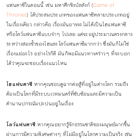
แฟนตาซีในตอนนี้ เช่น มหาศึกชิงบัลลังก์ (
Game of
Thrones
) ได้ประสมประเภทของแฟนตาซีหลายประเภทอยู่
ในเรื่องเดียว กล่าวคือ เรื่องมันอาจจะไม่ได้เป็นไฮแฟนตาซี
หรือโลว์แฟนตาซีแบบจ๋าๆ ไปเลย แต่จะอยู่ประมาณตรงกลาง
ระหว่างสองขั้วของไฮและโลว์แฟนตาซีมากกว่า ซึ่งมันก็ไม่ใช่
เรื่องแย่อะไร อย่างไรก็ดี มันก็พอมีแนวทางคร่าวๆ ที่จะบอก
ได้ว่าคุณจะชอบเรื่องแนวไหน
ไฮแฟนตาซี
หากคุณชอบดูฉากต่อสู้ที่อยู่ในต่างโลก รวมถึง
ต้องเป็นโลกที่มีระบบเวทมนตร์ที่ซับซ้อนและมีความเป็น
ตำนานปกรณัมปะปนอยู่ในเรื่อง
โลว์แฟนตาซี
หากคุณอยากรู้จักธรรมชาติของมนุษย์มากขึ้น
ผ่านการมีความพิเศษต่างๆ ที่ไม่มีอยู่ในโลกความเป็นจริง เช่น