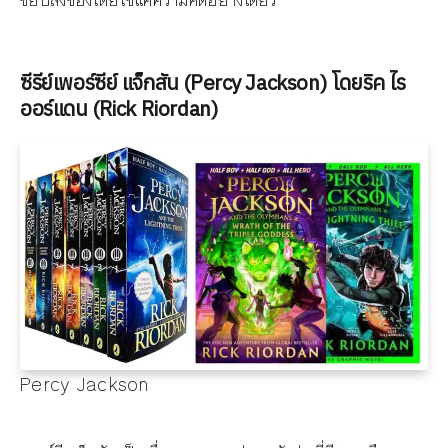
ขยับสิ่งของโดยใช้แค่ความคิดอย่างเดียว
ซีรีย์เพอร์ซีย์ แจ็กสัน (Percy Jackson) โดยริค ไร
ออร์แดน (Rick Riordan)
Percy Jackson