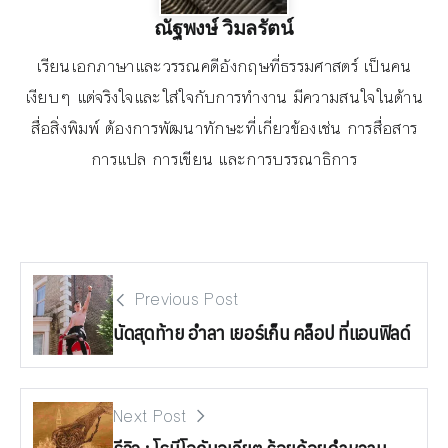
ณัฐพงษ์ วิมลรัตน์
เรียนเอกภาษาและวรรณคดีอังกฤษที่ธรรมศาสตร์ เป็นคน
เงียบๆ แต่จริงใจและใส่ใจกับการทำงาน มีความสนใจในด้าน
สื่อสิ่งพิมพ์ ต้องการพัฒนาทักษะที่เกี่ยวข้องเช่น การสื่อสาร
การแปล การเขียน และการบรรณาธิการ
Previous Post
นัดสุดท้าย อำลา เยอร์เก็น คล็อป ที่แอนฟิลด์
Next Post