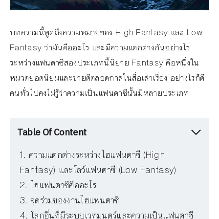
บทความนี้พูดถึงความหมายของ High Fantasy และ Low
Fantasy ว่ามันคืออะไร และมีความแตกต่างกันอย่างไร
ระหว่างแฟนตาซีสองประเภทนี้นิยาย Fantasy คือหนึ่งใน
หมวดยอดนิยมและขายดีตลอดกาลในสื่อเล่าเรื่อง อย่างไรก็ดี
คนทั่วไปคงไม่รู้ว่าความเป็นแฟนตาซีนั้นมีหลายประเภท
Table Of Content
ความแตกต่างระหว่างไฮแฟนตาซี (High
Fantasy) และโลว์แฟนตาซี (Low Fantasy)
ไฮแฟนตาซีคืออะไร
จุดร่วมของงานไฮแฟนตาซี
โลกอื่นที่มีระบบเวทมนตร์และความเป็นแฟนตาซี