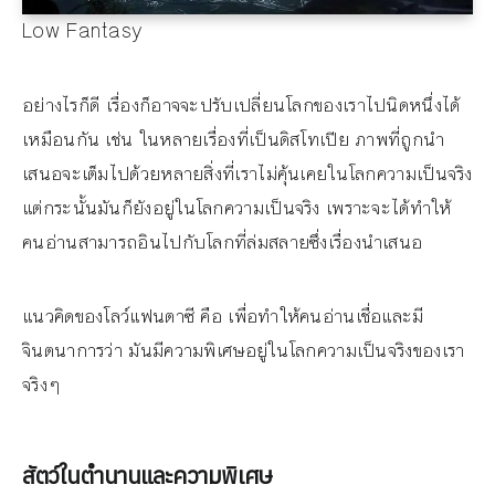
Low Fantasy
อย่างไรก็ดี เรื่องก็อาจจะปรับเปลี่ยนโลกของเราไปนิดหนึ่งได้
เหมือนกัน เช่น ในหลายเรื่องที่เป็นดิสโทเปีย ภาพที่ถูกนำ
เสนอจะเต็มไปด้วยหลายสิ่งที่เราไม่คุ้นเคยในโลกความเป็นจริง
แต่กระนั้นมันก็ยังอยู่ในโลกความเป็นจริง เพราะจะได้ทำให้
คนอ่านสามารถอินไปกับโลกที่ล่มสลายซึ่งเรื่องนำเสนอ
แนวคิดของโลว์แฟนตาซี คือ เพื่อทำให้คนอ่านเชื่อและมี
จินตนาการว่า มันมีความพิเศษอยู่ในโลกความเป็นจริงของเรา
จริงๆ
สัตว์ในตำนานและความพิเศษ