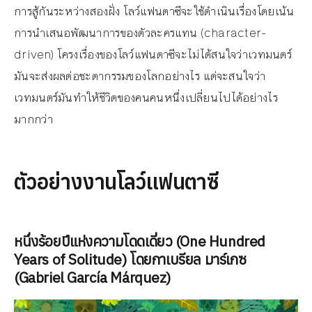
การสู้กันระหว่างสองฝั่ง โลว์แฟนตาซีจะใช้ดำเนินเรื่องโดยเน้น
การนำเสนอพัฒนาการของตัวละครแทน (character-
driven) โครงเรื่องของโลว์แฟนตาซีจะไม่ได้สนใจว่าเวทมนตร์
มันจะส่งผลต่อชะตากรรมของโลกอย่างไร แต่จะสนใจว่า
เวทมนตร์มันทำให้ชีวิตของคนคนหนึ่งเปลี่ยนไปได้อย่างไร
มากกว่า
ตัวอย่างงานโลว์แฟนตาซี
หนึ่งร้อยปีแห่งความโดดเดี่ยว (One Hundred
Years of Solitude) โดยกาเบรียล มาร์เกซ
(Gabriel García Márquez)