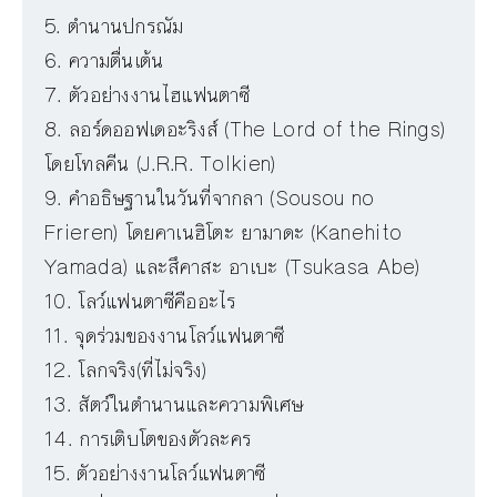
ตำนานปกรณัม
ความตื่นเต้น
ตัวอย่างงานไฮแฟนตาซี
ลอร์ดออฟเดอะริงส์ (The Lord of the Rings)
โดยโทลคีน (J.R.R. Tolkien)
คำอธิษฐานในวันที่จากลา (Sousou no
Frieren) โดยคาเนฮิโตะ ยามาดะ (Kanehito
Yamada) และสึคาสะ อาเบะ (Tsukasa Abe)
โลว์แฟนตาซีคืออะไร
จุดร่วมของงานโลว์แฟนตาซี
โลกจริง(ที่ไม่จริง)
สัตว์ในตำนานและความพิเศษ
การเติบโตของตัวละคร
ตัวอย่างงานโลว์แฟนตาซี