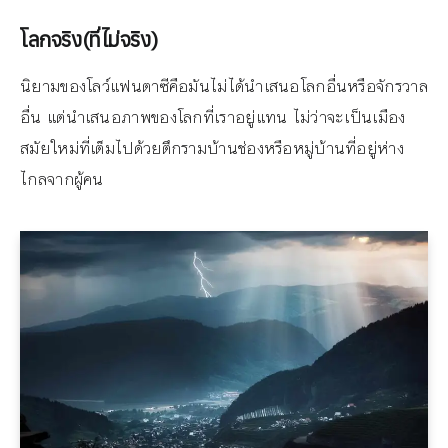
โลกจริง(ที่ไม่จริง)
นิยามของโลว์แฟนตาซีคือมันไม่ได้นำเสนอโลกอื่นหรือจักรวาล
อื่น แต่นำเสนอภาพของโลกที่เราอยู่แทน ไม่ว่าจะเป็นเมือง
สมัยใหม่ที่เต็มไปด้วยตึกรามบ้านช่องหรือหมู่บ้านที่อยู่ห่าง
ไกลจากผู้คน