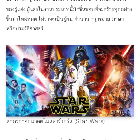
ของผู้แต่ง ผู้แต่งในงานประเภทนี้มักชื่นชอบที่จะสร้างทุกอย่าง
ขึ้นมาใหม่หมด ไม่ว่าจะเป็นผู้คน ตำนาน กฏหมาย ภาษา
หรือประวัติศาสตร์
ลกอวกาศอนาคตในสตาร์วอร์ส (Star Wars)