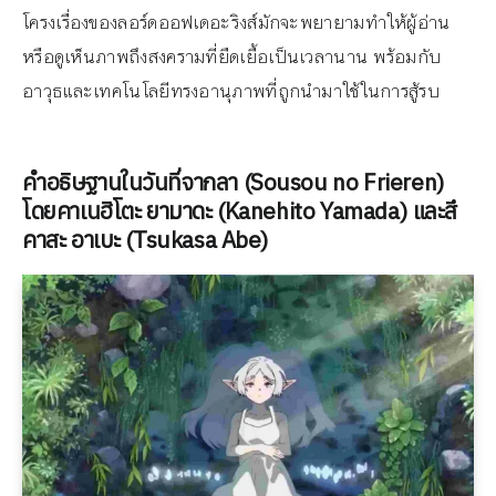
โครงเรื่องของลอร์ดออฟเดอะริงส์มักจะพยายามทำให้ผู้อ่าน
หรือดูเห็นภาพถึงสงครามที่ยืดเยื้อเป็นเวลานาน พร้อมกับ
อาวุธและเทคโนโลยีทรงอานุภาพที่ถูกนำมาใช้ในการสู้รบ
คำอธิษฐานในวันที่จากลา (Sousou no Frieren)
โดยคาเนฮิโตะ ยามาดะ (Kanehito Yamada) และสึ
คาสะ อาเบะ (Tsukasa Abe)