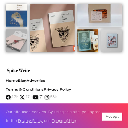
Home
Blog
Advertise
Terms & Conditions
Privacy Policy
71
12K
17k
58k
Our site uses cookies. By using this site, you agree
Accept
© All Rights Reserved, Spike Write
to the
Privacy Policy
and
Terms of Use
.