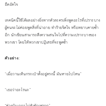
อึดอัดใจ
เทคนิคนี้ใช้ได้ผลอย่างยิ่งหากตัวละครเพิ่งพูดอะไรที่เปราะบาง
ผู้คนจะไม่ค่อยพูดสิ่งที่น่าอาย ทำร้ายจิตใจ หรือหยาบคายซ้ำ
อีก นักเขียนสามารถดึงความสนใจไปที่ความเปราะบางของ
พวกเขา โดยให้พวกเขาปฏิเสธที่จะพูดซ้ำ
ตัวอย่าง:
“เมื่อวานเห็นกระเป๋าตั้งอยู่ตรงนี้ มันหายไปไหน”
“เธอว่าอะไรนะ”
“ช่างมันเถอะไม่สำคัญหรอก”