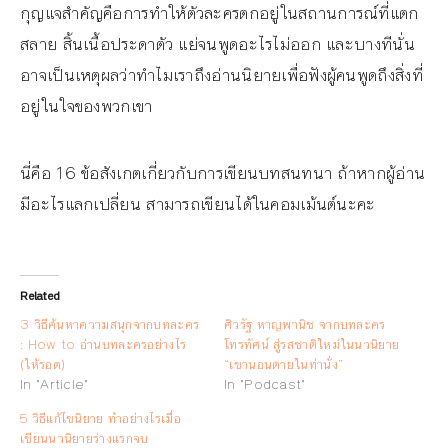
กุญแจสำคัญคือการทำให้ตัวละครตกอยู่ในสถานการณ์ที่แตก
สลาย สิ้นเนื้อประดาตัว แย่จนพูดอะไรไม่ออก และบางทีนั่น
อาจเป็นเหตุผลว่าทำไมเราถึงอ่านนิยายเพื่อฟังผู้คนพูดถึงสิ่งที่
อยู่ในใจของพวกเขา
นี่คือ 16 ข้อสังเกตเกี่ยวกับการเขียนบทสนทนา ถ้าหากผู้อ่าน
มีอะไรแลกเปลี่ยน สามารถเขียนได้ในคอมเม้นต์นะคะ
Related
3 วิธีค้นหาความสนุกจากบทละคร
ศิวรัฐ หาญพานิช จากบทละคร
: How to อ่านบทละครอย่างไร
โทรทัศน์ สู่รสชาติใหม่ในนวนิยาย
(ให้รอด)
“เขานอนตายในท่านั่ง”
In "Article"
In "Podcast"
5 วิธีแก้ไขนิยาย ทำอย่างไรเมื่อ
เขียนนวนิยายร่างแรกจบ