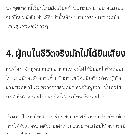
บทพูดเหล่านี้เขียนโดยอัจฉริยะด้านบทสนทนาอย่างแอรอน
ซอร์กิ้น หนังสือทำได้ดีกว่านั้นด้วยการบรรยายการกระทำ
แทนสุนทรพจน์ยาวๆ
4. ผู้คนในชีวิตจริงมักไม่ได้ยินเสียง
คนจริงๆ มักหูหนวกเสมอ พวกเขาจะไม่ได้ยินอะไรที่พูดออก
ไป และมักจะต้องถามซ้ำกลับมา เหมือนมีเครื่องตัดหญ้าวิ่ง
ผ่านพวกเขาในระหว่างการสนทนา คนจริงพูดว่า “นั่นอะไร
น่ะ? หือ? พูดอะไร? มากี่ครั้ง? ขอโทษเรื่องอะไร?”
เรื่องราวในนวนิยาย นักเขียนสามารถสร้างความตึงเครียดด้วย
การให้ตัวละครบางตัวถามคำถาม และอาจปล่อยให้พวกเขามี