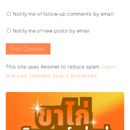
Notify me of follow-up comments by email.
Notify me of new posts by email.
Alternative:
This site uses Akismet to reduce spam.
Learn
how your comment data is processed.