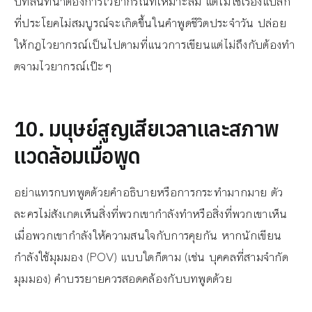
บทสนทนาต้องการไวยากรณ์ที่เหมาะสม แต่ไม่ใช่เรื่องแปลก
ที่ประโยคไม่สมบูรณ์จะเกิดขึ้นในคำพูดชีวิตประจำวัน ปล่อย
ให้กฎไวยากรณ์เป็นไปตามที่แนวการเขียนแต่ไม่ถึงกับต้องทำ
ตจามไวยากรณ์เป๊ะๆ
10. มนุษย์สูญเสียเวลาและสภาพ
แวดล้อมเมื่อพูด
อย่าแทรกบทพูดด้วยคำอธิบายหรือการกระทำมากมาย ตัว
ละครไม่สังเกตเห็นสิ่งที่พวกเขากำลังทำหรือสิ่งที่พวกเขาเห็น
เมื่อพวกเขากำลังให้ความสนใจกับการคุยกัน หากนักเขียน
กำลังใช้มุมมอง (POV) แบบใดก็ตาม (เช่น บุคคลที่สามจำกัด
มุมมอง) คำบรรยายควรสอดคล้องกับบทพูดด้วย