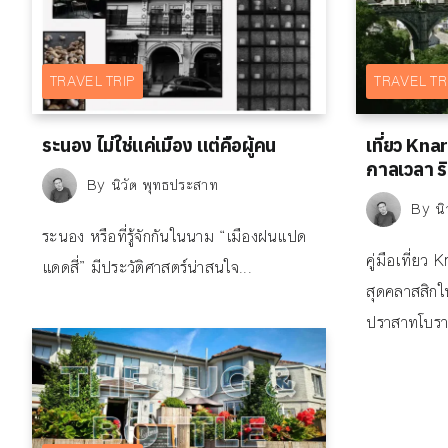
TRAVEL TRIP
TRAVEL TR
ระนอง ไม่ใช่แค่เมือง แต่คือผู้คน
เที่ยว Kna
กาลเวลา ริม
By
นิวัต พุทธประสาท
By
น
ระนอง หรือที่รู้จักกันในนาม “เมืองฝนแปด
คู่มือเที่ย
แดดสี่” มีประวัติศาสตร์น่าสนใจ...
สุดคลาสสิกใ
ปราสาทโบราณ