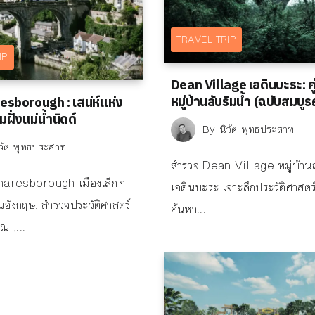
TRAVEL TRIP
IP
Dean Village เอดินบะระ: คู่
หมู่บ้านลับริมน้ำ (ฉบับสมบูร
resborough : เสน่ห์แห่ง
ฝั่งแม่น้ำนิดด์
By
นิวัต พุทธประสาท
ิวัต พุทธประสาท
สำรวจ Dean Village หมู่บ้าน
ว Knaresborough เมืองเล็กๆ
เอดินบะระ เจาะลึกประวัติศาสตร์ท
นอังกฤษ. สำรวจประวัติศาสตร์
ค้นหา...
 ,...