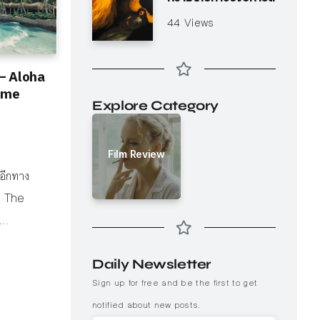
44 Views
– Aloha
rime
Explore Category
Film Review
่อีกทาง
ัว The
..
Daily Newsletter
Sign up for free and be the first to get
notified about new posts.