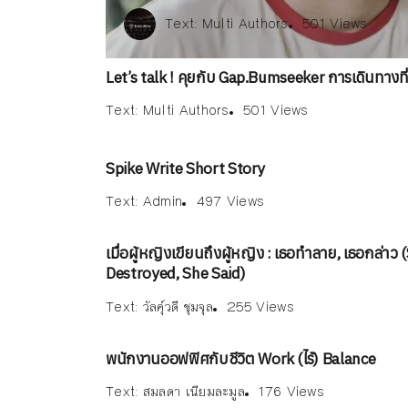
Text:
Text:
ณัฐพงษ์ วิมลรัตน์
Multi Authors
Text:
Admin
501 Views
169 Views
497 Views
Text:
Text:
Text:
วัลคุ์วดี ชุมจุล
ณัฐพงษ์ วิมลรัตน์
Multi Authors
255 
50
1
176 Views
Let’s talk ! คุยกับ Gap.Bumseeker การเดินทางที่
Text:
Multi Authors
501 Views
Spike Write Short Story
Text:
Admin
497 Views
เมื่อผู้หญิงเขียนถึงผู้หญิง : เธอทำลาย, เธอกล่าว 
Destroyed, She Said)
Text:
วัลคุ์วดี ชุมจุล
255 Views
พนักงานออฟฟิศกับชีวิต Work (ไร้) Balance
Text:
สมลดา เนียมละมูล
176 Views