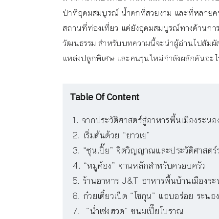
ป่าที่อุดมสมบูรณ์ น้ำตกที่สวยงาม และที่หลายคนรู้
สถานที่ท่องเที่ยว แต่ยังอุดมสมบูรณ์ทางด้านการ
วัฒนธรรม สำหรับบทความนี้จะนำผู้อ่านไปสัมผัส
แหล่งปลูกพิเศษ และคนรุ่นใหม่กำลังผลักดันอะไร
Table Of Content
จากประวัติศาสตร์สู่อาหารพื้นเมืองระนอ
เริ่มต้นด้วย “ยาวเย”
“ชุนเปี๊ย” จิตวิญญาณและประวัติศาสตร
“หมูค้อง” จานหลักสำหรับครอบครัว
ร้านอาหาร J&T อาหารพื้นบ้านเมืองระ
ก๋วยเตี๋ยวเป็ด “โชกุน” แอบอร่อย ระนอ
“น่ำเซ่งฮวด” ขนมเปี๊ยโบราณ