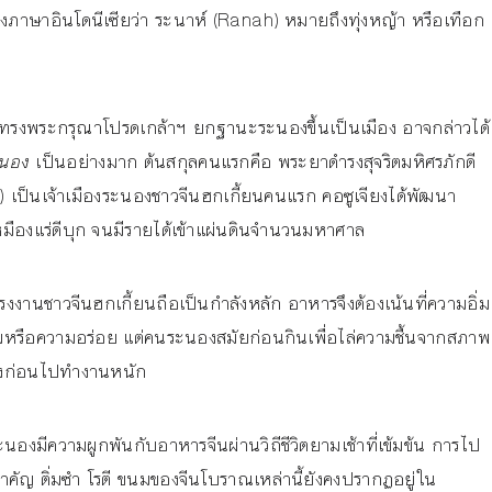
ยงภาษาอินโดนีเซียว่า ระนาห์ (Ranah) หมายถึงทุ่งหญ้า หรือเทือก
3 ทรงพระกรุณาโปรดเกล้าฯ ยกฐานะระนองขึ้นเป็นเมือง อาจกล่าวได้
นอง
เป็นอย่างมาก ต้นสกุลคนแรกคือ พระยาดำรงสุจริตมหิศรภักดี
เป็นเจ้าเมืองระนองชาวจีนฮกเกี้ยนคนแรก คอซูเจียงได้พัฒนา
ืองแร่ดีบุก จนมีรายได้เข้าแผ่นดินจำนวนมหาศาล
แรงงานชาวจีนฮกเกี้ยนถือเป็นกำลังหลัก อาหารจึงต้องเน้นที่ความอิ่ม
อิ่มหรือความอร่อย แต่คนระนองสมัยก่อนกินเพื่อไล่ความชื้นจากสภาพ
ลังก่อนไปทำงานหนัก
มีความผูกพันกับอาหารจีนผ่านวิถีชีวิตยามเช้าที่เข้มข้น การไป
ำคัญ ติ่มซำ โรตี ขนมของจีนโบราณเหล่านี้ยังคงปรากฏอยู่ใน