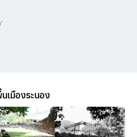
า”
ื้นเมืองระนอง