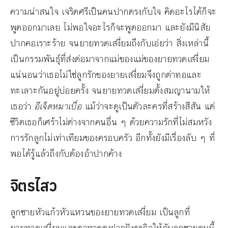
ความน่าสนใจ เจริดศรีเป็นคนปากตรงกับใจ คิดอะไรได้ก็จะ
พูดออกมาเลย ไม่พอใจอะไรก็จะพูดออกมา และยังมีนิสัย
ปากคอเราะร้าย จนยายทวดเสงี่ยมถึงกับเอ่ยว่า สิ่งเหล่านี้
เป็นกรรมพันธุ์ที่ส่งต่อมาจากแม่ของแม่ของยายทวดเสงี่ยม
แน่นอนว่าเธอไม่ใช่ลูกรักของยายเสงี่ยมจึงถูกด่าทอและ
ทะเลาะกันอยู่บ่อยครั้ง จนยายทวดเสงี่ยมตั้งสมญานามให้
เธอว่า
อีเจ็ดหมาเบื่อ
แม้ว่าจะดูเป็นตัวละครที่สร้างสีสัน แต่
ชีวิตเธอก็เศร้าไม่ต่างจากคนอื่น ๆ ด้วยความรักที่ไม่สมหวัง
การรักลูกไม่เท่าเทียมของครอบครัว อีกทั้งยังมีเรื่องลับ ๆ ที่
พอได้รู้แล้วถึงกับต้องอ้าปากค้าง
จิตรไสว
ลูกชายหัวแก้วหัวแหวนของยายทวดเสงี่ยม เป็นลูกที่