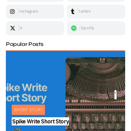
instagram
tumblr
X
Spotify
Popular Posts
ARTICLE
IEW
BOOKS REVIEW
INTERVIEW
E
ARTICLE
SHORT STORY
Spike Write Short Story
Text:
สมลดา เนียมละมูล