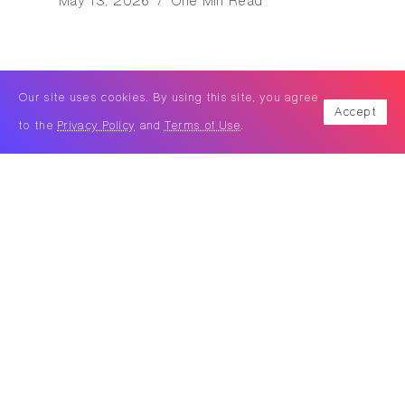
May 13, 2026
One Min Read
Our site uses cookies. By using this site, you agree
Accept
to the
Privacy Policy
and
Terms of Use
.