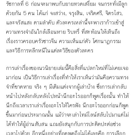
รัชกาลที่ 6 ก่อนจะมาพบกับยายทวดเสงี่ยม จนกระทั่งมีลูก
ด้วยกัน 5 คน ได้แก่ จงสว่าง, จรุงสิน, เจริดศรี, จิตรไสว,
และจรัสแสง ตามลำดับ ตัวละครเหล่านี้จะพาเราก้าวเข้าสู่
ความทรงจำอันใกล้เลือนหาย ริบหรี่ ที่สะท้อนให้เห็นถึง
เรื่องราวครอบครัวชาวจีน ความเห็นแก่ตัว โศกนาฏกรรม
และวิธีการหลีกหนีในแต่ละวิธีของตัวละคร
การเล่าเรื่องของนวนิยายเล่มนี้คือสิ่งที่แปลกใหม่ที่ไม่เคยเจอ
มาก่อน เป็นวิธีการเล่าเรื่องที่ทำให้เราเห็นว่ามันคือความทรง
จำที่ขาดหาย จริง ๆ มีเติมแต่งจากผู้เล่าบ้าง ซึ่งการเล่ากลับ
หน้าไปหลังกลับหลังไปหน้านึกอะไรออกก็พูดเรื่องนั้น ทำให้
นึกถึงเวลาเราเล่าเรื่องอะไรให้ใครฟัง นึกอะไรออกก่อนก็พูด
ขึ้นมาก่อนประมาณนั้น แม้ว่าจะเล่าไทม์ไลน์สลับไปมาแต่ไม่
ได้ทำให้ผู้อ่านสับสน แถมยังสนุกกับการปะติดปะต่อช่วง
เวลาไปด้วย อีกหนึ่งอย่างที่อดพูดถึงไม่ได้เลยคือ การเลือก