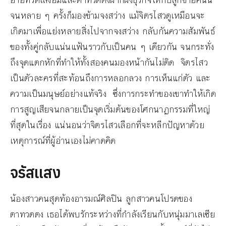
ยายทวดเสงี่ยมและตาทวดตงฝากฝังธุรกิจให้กับลูกชายคนนี้
จนหลาย ๆ ครั้งก็มองข้ามจงสว่าง แม้จิตรไสวดูเหมือนจะ
เกิดมาเพื่อแย่งหลายสิ่งไปจากจงสว่าง กลับกันความสัมพันธ์
ของทั้งคู่กลับแน่นแฟ้นราวกับเป็นคน ๆ เดียวกัน จนกระทั่ง
ถึงจุดแตกหักที่ทำให้ทั้งสองคนมองหน้ากันไม่ติด จิตรไสว
เป็นตัวละครที่สะท้อนถึงการหลอกลวง การเห็นแก่ตัว และ
ความเป็นมนุษย์อย่างแท้จริง ซึ่งการกระทำของเขาทำให้เกิด
การสูญเสียจนกลายเป็นจุดเริ่มต้นของโศกนาฏกรรมที่ใหญ่
ที่สุดในเรื่อง แน่นอนว่าจิตรไสวเลือกที่จะหลีกปัญหาด้วย
เหตุการณ์ที่ผู้อ่านเองไม่คาดคิด
จรัสแสง
น้องสาวคนสุดท้องอารมณ์ศิลปิน ลูกสาวคนโปรดของ
ตาทวดตง เธอได้พบรักระหว่างที่กำลังเรียนกับหนุ่มมาเลเซีย