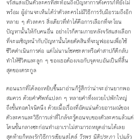
จรัสแสงเป็นตัวละครที่สะท้อนถึงปัญหาการตั้งครรภ์ที่ยังไม่
พร้อม ผู้อ่านจะเห็นได้ว่าตัวละครไม่มีวิธีการรับมือรวมถึงอีก
หลาย ๆ ตัวละคร สิ่งเดียวที่ทำได้คือการเลือกที่จะโยน
ปัญหานั้นให้กับคนอื่น อย่างไรก็ตามภายหลังจรัสแสงเลือก
ที่จะเผชิญหน้ากับปัญหานั้นโดยตัดสินที่จะมูฟออนเพื่อใช้
ชีวิตดำเนินการต่อ แต่ไม่นานโชคชะตาหรือคำสาปก็ตีกลับ
ทำให้ชีวิตและลูก ๆ ของเธอต้องเจอกับจุดจบอันเป็นที่สิ้น
สุดของตระกูล
ตอนแรกที่ได้ลองหยิบขึ้นมาอ่านก็รู้สึกว่าน่าจะอ่านยากพอ
สมควร ด้วยคำศัพท์แปลก ๆ หลายคำที่งงงวยไปพักใหญ่
ถึงขั้นทอดใจนิดนึง ด้วยเนื้อเรื่องที่อัดแน่นด้วยอารมณ์ของ
ตัวละครและวิธีการเล่าที่ใกล้จะรู้ตอนจบของตัวละครแล้วแต่
โดนขั้นกลางซะก่อนทำเอาเราไม่สามารถหยุดอ่านได้เลย
สุดท้ายก็หลงรักวิธีการเขียนสไตล์
วีรพร นิติประภา
ไปแล้ว