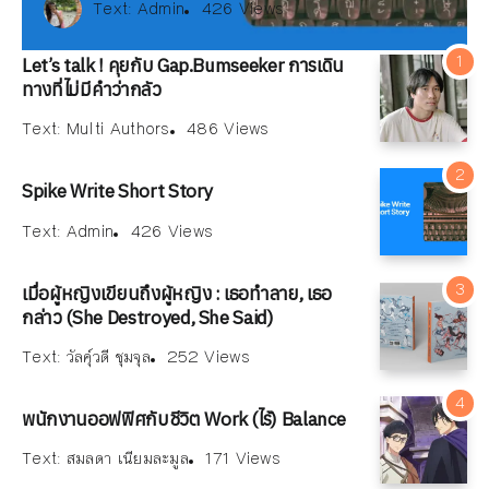
xt:
xt:
ณัฐพงษ์ วิมลรัตน์
Multi Authors
Text:
Admin
486 Views
153 Views
426 Views
Text:
Text:
Text:
วัลคุ์วดี ชุมจุล
ณัฐพงษ์ วิมลรัตน์
Multi Authors
252 Views
486 Views
153 Views
171 Views
Let’s talk ! คุยกับ Gap.Bumseeker การเดิน
ทางที่ไม่มีคำว่ากลัว
Text:
Multi Authors
486 Views
Spike Write Short Story
Text:
Admin
426 Views
เมื่อผู้หญิงเขียนถึงผู้หญิง : เธอทำลาย, เธอ
กล่าว (She Destroyed, She Said)
Text:
วัลคุ์วดี ชุมจุล
252 Views
พนักงานออฟฟิศกับชีวิต Work (ไร้) Balance
Text:
สมลดา เนียมละมูล
171 Views