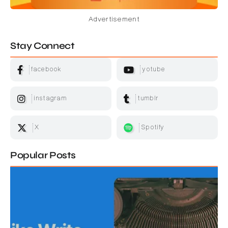
Advertisement
Stay Connect
facebook
yotube
instagram
tumblr
X
Spotify
Popular Posts