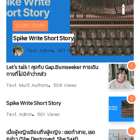
ARTICLE
IEW
BOOKS REVIEW
INTERVIEW
E
ARTICLE
SHORT STORY
Spike Write Short Story
Text:
สมลดา เนียมละมูล
xt:
xt:
ณัฐพงษ์ วิมลรัตน์
Multi Authors
Text:
Admin
506 Views
169 Views
501 Views
Text:
Text:
Text:
วัลคุ์วดี ชุมจุล
ณัฐพงษ์ วิมลรัตน์
Multi Authors
257 Views
506 Views
169 Views
178 Views
Let’s talk ! คุยกับ Gap.Bumseeker การเดิน
ทางที่ไม่มีคำว่ากลัว
Text:
Multi Authors
506 Views
Spike Write Short Story
Text:
Admin
501 Views
เมื่อผู้หญิงเขียนถึงผู้หญิง : เธอทำลาย, เธอ
กล่าว (She Destroyed, She Said)