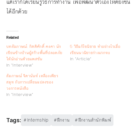
แต่เราก็ได้เรียนรู้วิธีการทำงาน เพื่อพัฒนาตัวเองให้ดียิ่งขึ้น
ได้อีกด้วย
Related
บทสัมภาษณ์: กิตติศักดิ์ คงคา นัก
5 วิธีแก้ไขนิยาย ทำอย่างไรเมื่อ
เขียนข้างบ้านผู้สร้างพื้นที่ปลอดภัย
เขียนนวนิยายร่างแรกจบ
ให้นักอ่านด้วยแพสชัน
In "Article"
In "Interview"
สัมภาษณ์ จิดานันท์ เหลืองเพียร
สมุท กับการเปลี่ยนแปลงของ
วงการหนังสือ
In "Interview"
Internship
ฝึกงาน
ฝึกงานสำนักพิมพ์
Tags: