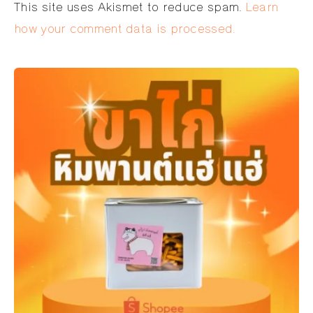
Alternative:
This site uses Akismet to reduce spam.
Learn
how your comment data is processed.