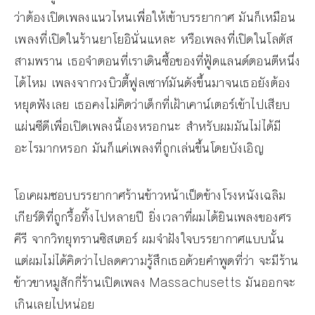
ว่าต้องเปิดเพลงแนวไหนเพื่อให้เข้าบรรยากาศ มันก็เหมือน
เพลงที่เปิดในร้านยาโยอินั่นแหละ หรือเพลงที่เปิดในโลตัส
สามพราน เธอจำตอนที่เราเดินซื้อของที่ฟู้ดแลนด์ตอนตีหนึ่ง
ได้ไหม เพลงจากวงบิวตี้ฟูลเซาท์มันดังขึ้นมาจนเธอยังต้อง
หยุดฟังเลย เธอคงไม่คิดว่าเด็กที่เฝ้าเคาน์เตอร์เข้าไปเสียบ
แผ่นซีดีเพื่อเปิดเพลงนี้เองหรอกนะ สำหรับผมมันไม่ได้มี
อะไรมากหรอก มันก็แค่เพลงที่ถูกเล่นขึ้นโดยบังเอิญ
โอเคผมชอบบรรยากาศร้านข้าวหน้าเป็ดข้างโรงหนังเฉลิม
เกียร์ติที่ถูกรื้อทิ้งไปหลายปี ยิ่งเวลาที่ผมได้ยินเพลงของศร
คีรี จากวิทยุทรานซิสเตอร์ ผมจำฝังใจบรรยากาศแบบนั้น
แต่ผมไม่ได้คิดว่าไปลดความรู้สึกเธอด้วยคำพูดที่ว่า จะมีร้าน
ข้าวขาหมูสักกี่ร้านเปิดเพลง Massachusetts มันออกจะ
เกินเลยไปหน่อย