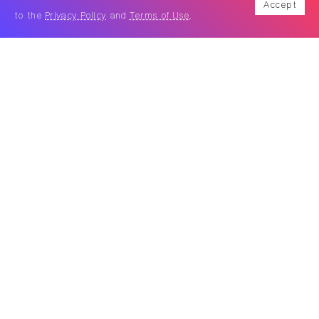
Accept
to the
Privacy Policy
and
Terms of Use
.
ในยุคปัจจุบัน เทคโนโลยีเข้ามามีบทบาทกับสังคมนักอ่านมาก
ขึ้น จนทำให้หนังสือซึ่งเคยเป็นสื่อสิ่งพิมพ์ที่เข้าถึงง่ายนั้น
ค่อยๆ ลดจำนวนลง อีกทั้ง ร้านหนังสืออิสระ น้อยใหญ่อัน
เคยมีให้เห็นมากมายตามเมืองต่างๆ ทยอยปิดตัวลงจากการที่
หนังสือรูปเล่มถูกเปลี่ยนให้กลายเป็นสื่ออิเล็กทรอนิกส์อย่าง
E-book จึงทำให้การได้ใช้ช่วงเวลาในการอ่านหนังสืออย่าง
สงบท่ามกลางบรรยากาศกลิ่นอายของหน้ากระดาษแบบเก่า
ค่อยๆ หายไปด้วย แต่ถึงอย่างนั้น ก็ใช่ว่าร้านหนังสือจะหาย
สาบสูญไปเสียทีเดียว เมื่อสังคมและกาลเวลาที่เปลี่ยนแปลง
ไปทำให้พวกเขาเหล่านี้ต้องปรับตัว จากความรักและแรงผลัก