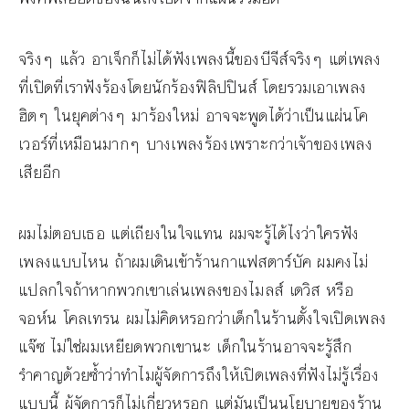
จริงๆ แล้ว อาเจ็กก็ไม่ได้ฟังเพลงนี้ของบีจีส์จริงๆ แต่เพลง
ที่เปิดที่เราฟังร้องโดยนักร้องฟิลิปปินส์ โดยรวมเอาเพลง
ฮิตๆ ในยุคต่างๆ มาร้องใหม่ อาจจะพูดได้ว่าเป็นแผ่นโค
เวอร์ที่เหมือนมากๆ บางเพลงร้องเพราะกว่าเจ้าของเพลง
เสียอีก
ผมไม่ตอบเธอ แต่เถียงในใจแทน ผมจะรู้ได้ไงว่าใครฟัง
เพลงแบบไหน ถ้าผมเดินเข้าร้านกาแฟสตาร์บัค ผมคงไม่
แปลกใจถ้าหากพวกเขาเล่นเพลงของไมลส์ เดวิส หรือ
จอห์น โคลเทรน ผมไม่คิดหรอกว่าเด็กในร้านตั้งใจเปิดเพลง
แจ๊ซ ไม่ใช่ผมเหยียดพวกเขานะ เด็กในร้านอาจจะรู้สึก
รำคาญด้วยซ้ำว่าทำไมผู้จัดการถึงให้เปิดเพลงที่ฟังไม่รู้เรื่อง
แบบนี้ ผู้จัดการก็ไม่เกี่ยวหรอก แต่มันเป็นนโยบายของร้าน