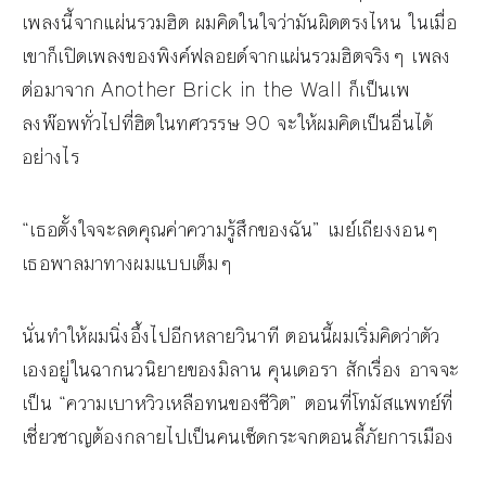
เพลงนี้จากแผ่นรวมฮิต ผมคิดในใจว่ามันผิดตรงไหน ในเมื่อ
เขาก็เปิดเพลงของพิงค์ฟลอยด์จากแผ่นรวมฮิตจริงๆ เพลง
ต่อมาจาก Another Brick in the Wall ก็เป็นเพ
ลงพ๊อพทั่วไปที่ฮิตในทศวรรษ 90 จะให้ผมคิดเป็นอื่นได้
อย่างไร
“เธอตั้งใจจะลดคุณค่าความรู้สึกของฉัน” เมย์เถียงงอนๆ
เธอพาลมาทางผมแบบเต็มๆ
นั่นทำให้ผมนิ่งอึ้งไปอีกหลายวินาที ตอนนี้ผมเริ่มคิดว่าตัว
เองอยู่ในฉากนวนิยายของมิลาน คุนเดอรา สักเรื่อง อาจจะ
เป็น “ความเบาหวิวเหลือทนของชีวิต” ตอนที่โทมัสแพทย์ที่
เชี่ยวชาญต้องกลายไปเป็นคนเช็ดกระจกตอนลี้ภัยการเมือง