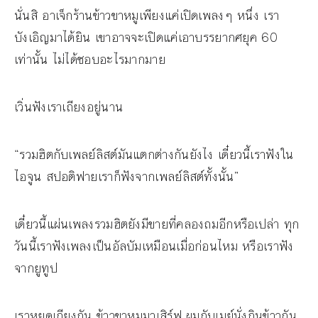
นั่นสิ อาเจ็กร้านข้าวขาหมูเพียงแค่เปิดเพลงๆ หนึ่ง เรา
บังเอิญมาได้ยิน เขาอาจจะเปิดแค่เอาบรรยากศยุค 60
เท่านั้น ไม่ได้ชอบอะไรมากมาย
เวิ่นฟังเราเถียงอยู่นาน
“รวมฮิตกับเพลย์ลิสต์มันแตกต่างกันยังไง เดี๋ยวนี้เราฟังใน
ไอจูน สปอติฟายเราก็ฟังจากเพลย์ลิสต์ทั้งนั้น”
เดี๋ยวนี้แผ่นเพลงรวมฮิตยังมีขายที่คลองถมอีกหรือเปล่า ทุก
วันนี้เราฟังเพลงเป็นอัลบัมเหมือนเมื่อก่อนไหม หรือเราฟัง
จากยูทูป
เราหยุดเถียงกัน ข้าวขาหมูมาเสิร์ฟ ผมกับเมย์นั่งกินข้าวกัน