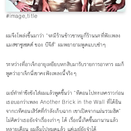
#image_title
ผมจึงโพล่งขึ้นมาว่า “จะมีร้านข้าวขาหมูกี่ร้านนะที่ฟังเพลง
แมสซาซูเซตต์ ของ บีจีส์” ผมพยายามพูดแบบขำๆ
ระหว่างที่อาเจ็กอายุเหยียบหกสิบมารับรายการอาหาร ผมก็
พูดว่าอาเจ็กนี่เขาคงฟังเพลงนี้จริงๆ
เมย์ทำท่าขึงขังใส่ผมแล้วพูดขึ้นว่า “ทีตอนไปทะเลคราวก่อน
เธอบอกว่าเพลง Another Brick in the Wall ที่ได้ยิน
จากเวทีคอนเสิร์ตที่กำลังเก็บฉาก เขาเปิดจากแผ่นรวมฮิต”
ไม่คิดว่าเธอยังจำเรื่องเก่าๆ ได้ เรื่องนี้เกิดขึ้นมานานแล้ว
หลายเดือน ผมลืมไปหมดแล้ว แต่เมย์ยังจำได้