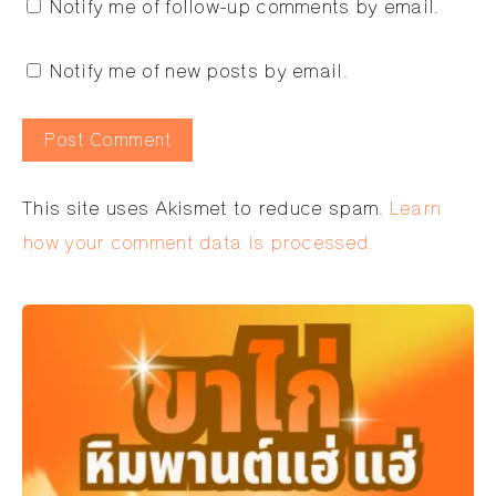
Notify me of follow-up comments by email.
Notify me of new posts by email.
Alternative:
This site uses Akismet to reduce spam.
Learn
how your comment data is processed.