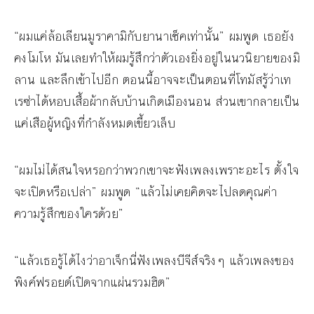
“ผมแค่ล้อเลียนมูราคามิกับยานาเช็คเท่านั้น” ผมพูด เธอยัง
คงโมโห มันเลยทำให้ผมรู้สึกว่าตัวเองยิ่งอยู่ในนวนิยายของมิ
ลาน และลึกเข้าไปอีก ตอนนี้อาจจะเป็นตอนที่โทมัสรู้ว่าเท
เรซ่าได้หอบเสื้อผ้ากลับบ้านเกิดเมืองนอน ส่วนเขากลายเป็น
แค่เสือผู้หญิงที่กำลังหมดเขี้ยวเล็บ
“ผมไม่ได้สนใจหรอกว่าพวกเขาจะฟังเพลงเพราะอะไร ตั้งใจ
จะเปิดหรือเปล่า” ผมพูด “แล้วไม่เคยคิดจะไปลดคุณค่า
ความรู้สึกของใครด้วย”
“แล้วเธอรู้ได้ไงว่าอาเจ็กนี่ฟังเพลงบีจีส์จริงๆ แล้วเพลงของ
พิงค์ฟรอยด์เปิดจากแผ่นรวมฮิต”