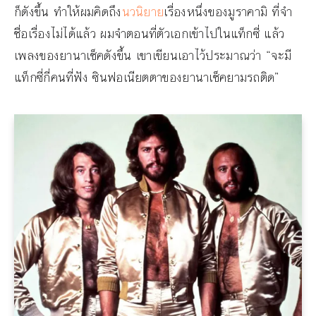
ก็ดังขึ้น ทำให้ผมคิดถึง
นวนิยาย
เรื่องหนึ่งของมูราคามิ ที่จำ
ชื่อเรื่องไม่ได้แล้ว ผมจำตอนที่ตัวเอกเข้าไปในแท็กซี่ แล้ว
เพลงของยานาเช็คดังขึ้น เขาเขียนเอาไว้ประมาณว่า “จะมี
แท็กซี่กี่คนที่ฟัง ซินฟอเนียตตาของยานาเช็คยามรถติด”