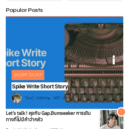
Popular Posts
ARTICLE
IEW
BOOKS REVIEW
INTERVIEW
E
ARTICLE
SHORT STORY
Spike Write Short Story
Text:
สมลดา เนียมละมูล
xt:
xt:
ณัฐพงษ์ วิมลรัตน์
Multi Authors
Text:
Admin
497 Views
164 Views
491 Views
Text:
Text:
Text:
วัลคุ์วดี ชุมจุล
ณัฐพงษ์ วิมลรัตน์
Multi Authors
253 Views
497 Views
164 Views
175 Views
Let’s talk ! คุยกับ Gap.Bumseeker การเดิน
ทางที่ไม่มีคำว่ากลัว