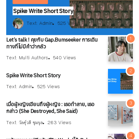
Spike Write Short Story
Text:
สมลดา เนียมละมูล
xt:
xt:
ณัฐพงษ์ วิมลรัตน์
Multi Authors
Text:
Admin
540 Views
179 Views
525 Views
Text:
Text:
Text:
วัลคุ์วดี ชุมจุล
ณัฐพงษ์ วิมลรัตน์
Multi Authors
263 Views
540 Views
179 Views
180 Views
Let’s talk ! คุยกับ Gap.Bumseeker การเดิน
ทางที่ไม่มีคำว่ากลัว
Text:
Multi Authors
540 Views
Spike Write Short Story
Text:
Admin
525 Views
เมื่อผู้หญิงเขียนถึงผู้หญิง : เธอทำลาย, เธอ
กล่าว (She Destroyed, She Said)
Text:
วัลคุ์วดี ชุมจุล
263 Views