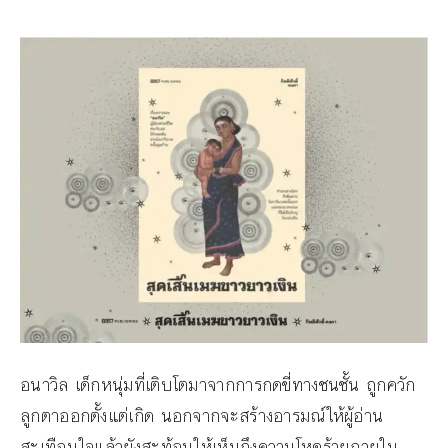
อนาวิล เด็กหนุ่มที่เติบโตมาจากการกดขี่ทางชนชั้น ถูกควัก
ลูกตาออกตั้งแต่เกิด นอกจากจะสร้างอารมณ์ให้ผู้อ่าน
สะเทือนใจแล้วยังสะท้อนให้เห็นถึงความโหดร้ายภายใน