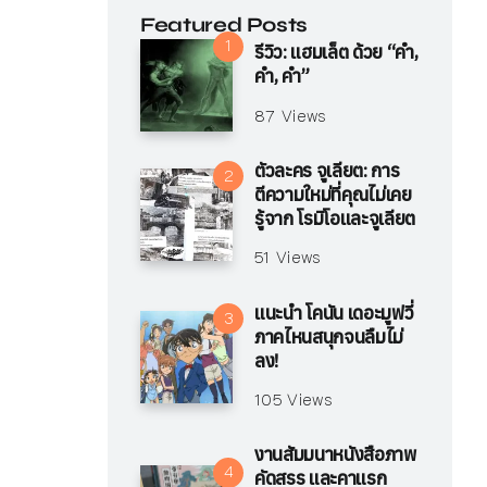
Featured Posts
รีวิว: แฮมเล็ต ด้วย “คำ,
คำ, คำ”
87 Views
ตัวละคร จูเลียต: การ
ตีความใหม่ที่คุณไม่เคย
รู้จาก โรมิโอและจูเลียต
51 Views
แนะนำ โคนัน เดอะมูฟวี่
ภาคไหนสนุกจนลืมไม่
ลง!
105 Views
งานสัมมนาหนังสือภาพ
คัดสรร และคาแรก