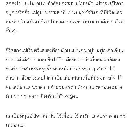
ตกลงไป แม่ไม่เคยไปทำศัลยกรรมบนใบหน้า ไม่ว่าจะเป็นตา
จมูก หรือคิ้ว แม่ดูเป็นธรรมชาติ เป็นมนุษย์จริงๆ ที่มีชีวิตและ
ลมหายใจ แล้วแม่ก็โรยไปตามกาลเวลา มนุษย์เรามีอายุ มีจุด
สิ้นสุด
ชีวิตของแม่เริ่มหรี่แสงลงทีละน้อย แม่นอนอยู่บนฟูกเก่าเจียน
ขาด แม่ไม่สามารถลุกขึ้นได้อีก มีคนบอกว่าเมื่อคนเราล้มลง
ช่วงที่ป่วยสาหัสจะลุกขึ้นมาเหมือนตอนหนุ่มๆ สาวๆ ได้
ลำบาก ชีวิตล่วงเลยไร้ค่า เป็นเพียงก้อนเนื้อที่มีลมหายใจ ไร้
คนเหลียวแล ปราศจากคำอวยพรจากสังคม และตายลงอย่าง
อับเฉา ปราศจากเสียงร้องไห้ของผู้คน
แม่เป็นมนุษย์ประเภทนั้น ไร้เพื่อน ไร้คนรัก และปราศจากการ
เหลียวแล