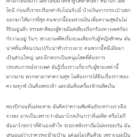
สักแก้วสองแก้ว และปล่อยให้เขาลูบคลำต้นขา หน้าอก และ
โยนี ก่อนที่เราจะเรียกค่าจับโน่นจับนี่ บ้วงเงินจากกระเป๋าแขก
ออกมาให้มากที่สุด คนพวกนี้ยอมจ่ายเงินเพื่อความสุขอันไม่
จีรังอยู่แล้ว ธรรมชาติของผู้ชายมีแต่เสียงเรียกร้องทางเพศก้อง
กังวานอยู่ วันๆ เขาเอาแต่คิดเรื่องบนเตียงกับผู้หญิงสักคน มัน
น่าคลื่นเหียนปนเปกับน่าหัวเราะเยาะ คนพวกนี้หนีเมียมา
เป็นส่วนใหญ่ และอีกพวกเป็นหนุ่มโสดที่ต้องการ
ประสบการณ์ทางเพศ ฉันรู้เรื่องราวเกี่ยวกับผู้ชายเหล่านี้
มากมาย พวกเขามาหาความสุข ไม่ต้องการได้ยินเรื่องราวของ
ความทุกข์ เงินคือพระเจ้า และฉันคือเครื่องจักรผลิตเงิน
สองปีก่อนที่แม่จะตาย ฉันคิดว่าความสัมพันธ์ระหว่างเราเจือ
จางลง อาจเป็นเพราะว่าฉันมาไกลเกินกว่าที่แม่คิด หรือไม่ก็
ฉันมาไกลกว่าที่ตัวเองเข้าใจ ระยะหลังเราเริ่มไม่ลงรอยกัน ฉัน
เสนอแม่ว่าเราควรจะย้ายบ้าน แต่แม่ไม่เห็นด้วย เพราะแม่เป็น