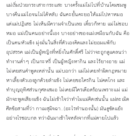
แม่เริ่มป่วยกระเสาะกระแสะ บางครั้งแม่ไม่ไปที่บ้านโคมชมพู
บางคืนแม่ไอจนไม่ได้หลับ ฉันคะยั้นคะยอให้แม่ไปหาหมอ
แต่แม่ปฏิเสธ ไม่เห็นมีความจำเป็นเลย เดี๋ยวก็หาย แม่ไม่ชอบ
หมอ แม่เป็นคนอย่างนี้เอง บางอย่างของแม่เหมือนกับฉัน คือ
เป็นคนหัวแข็ง มุ่งมั่นในสิ่งที่ตัวเองคิดและไม่ยอมแพ้กับ
อุปสรรค แม่เป็นผู้หญิงที่หยิ่งในศักดิ์ศรี ไม่ว่าจะถูกดูแคลนว่า
ทำงานต่ำๆ เป็นกะหรี่ เป็นผู้หญิงหากิน และไร้ยางอาย แม่
ไม่เคยสนคำพูดเหล่านั้น แม่บอกว่า แม่ไม่เคยทำผิดกฎหมาย
หาเลี้ยงตัวเองลูกด้วยลำแข้ง ไม่เคยขอใครกิน ไม่คดโกง และ
ทำบุญอุทิศส่วนกุศลเสมอ ไม่เคยมีใครเดือดร้อนเพราะแม่ แม่
มักจะพูดเสียงแข็ง ฉันไม่เข้าใจว่าทำไมแม่คิดเช่นนั้น แม่ละเมิด
ศีลข้อสามที่ว่า กาเมสุมิจฉา…(อะไรทำนองนั้น) มันดูขัดแย้ง
อย่างไรชอบกล ทว่าฉันมาเข้าใจหลังจากที่แม่ตายไปแล้ว