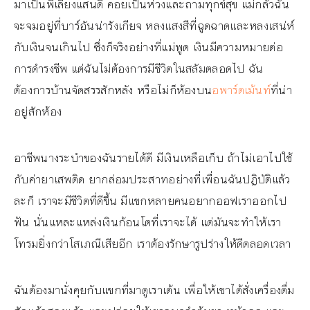
มาเป็นพี่เลี้ยงแสนดี คอยเป็นห่วงและถามทุกข์สุข แม่กลัวฉัน
จะจมอยู่ที่บาร์อันน่ารังเกียจ หลงแสงสีที่ฉูดฉาดและหลงเสน่ห์
กับเงินจนเกินไป ซึ่งก็จริงอย่างที่แม่พูด เงินมีความหมายต่อ
การดำรงชีพ แต่ฉันไม่ต้องการมีชีวิตในสลัมตลอดไป ฉัน
ต้องการบ้านจัดสรรสักหลัง หรือไม่ก็ห้องบน
อพาร์ตเม้นท์
ที่น่า
อยู่สักห้อง
อาชีพนางระบำของฉันรายได้ดี มีเงินเหลือเก็บ ถ้าไม่เอาไปใช้
กับค่ายาเสพติด ยากล่อมประสาทอย่างที่เพื่อนฉันปฏิบัติแล้ว
ละก็ เราจะมีชีวิตที่ดีขึ้น มีแขกหลายคนอยากออฟเราออกไป
ฟัน นั่นแหละแหล่งเงินก้อนโตที่เราจะได้ แต่มันจะทำให้เรา
โทรมยิ่งกว่าโสเภณีเสียอีก เราต้องรักษารูปร่างให้ดีตลอดเวลา
ฉันต้องมานั่งคุยกับแขกที่มาดูเราเต้น เพื่อให้เขาได้สั่งเครื่องดื่ม