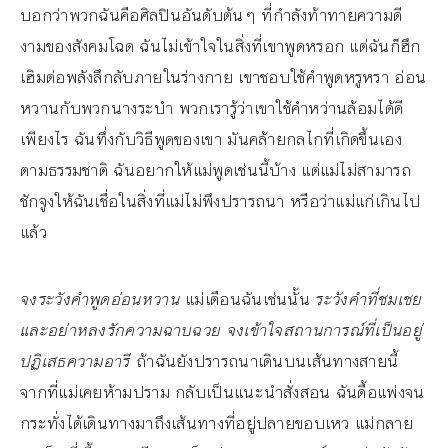
บอกว่าพวกฉันคือศิลปินอันดับต้นๆ ที่กำลังท้าทายความดี
งามของสังคมโฉด ฉันไม่เข้าใจในสิ่งที่เขาพูดหรอก แต่ฉันก็ฮึก
เฮิมต่อพลังลึกลับภายในร่างกาย เขาชอบใช้คำพูดหรูหรา อ่อน
หวานกับพวกนางระบำ พวกเรารู้ว่าเขาใช้คำหว่านล้อมได้ดี
เพียงไร ฉันทึ่งกับวิธีพูดของเขา มันคล้ายกลไกที่เกิดขึ้นเอง
ตามธรรมชาติ ฉันอยากให้แม่พูดเช่นนี้บ้าง แต่แม่ไม่สามารถ
ชักจูงให้ฉันเชื่อในสิ่งที่แม่ไม่พึงปรารถนา หรือว่าแม่แก่เกินไป
แล้ว
จงระวังคำพูดอ่อนหวาน
แม่เตือนฉันเช่นนั้น
ระวังคำที่ชมเชย
และอย่าหลงรักความฉาบฉวย จงเข้าใจสถานการณ์ที่เป็นอยู่
ปฏิเสธความอารี
ถ้าฉันยังปรารถนาเดินบนเส้นทางสายนี้
จากที่แม่เคยห้ามปราม กลับเป็นแนะนำสั่งสอน ฉันดื้อแพ่งจน
กระทั่งได้เดินทางมาถึงเส้นทางที่อยู่ปลายขอบเหว แม่กลาย