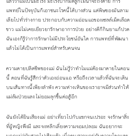
แล้วว่าแม่เป็นมะเร็ง มะเร็งปากมดลูกไม่น่าจะถึงตาย การ
แพทย์ในปัจจุบันก็เอาชนะโรคนี้ได้บางส่วน แต่พิษของมันลาม
เลียไปทั่วร่างกาย ประกอบกับความอ่อนแอของเซลล์เม็ดเลือด
ขาว แม่ไม่เคยเยียวยารักษาอาการป่วย อย่างดีก็กินยาแก้ปวด
ฉันเองก็รู้ว่าการรักษาไม่มีประโยชน์อันใด การแพทย์ที่พัฒนา
แล้วไม่ได้เป็นการแพทย์สำหรับคนจน
ความตายปลิดชีพของแม่ ฉันไม่รู้ว่าทำไมแม่ต้องมาตายในตอน
นี้ ตอนที่ฉันรู้สึกว่าตัวเองอ่อนแอ หรือถึงเวลาแล้วที่ฉันจะเดิน
บนเส้นทางนี้เพียงลำพัง ความห่างเหินของเราอาจมีส่วนทำให้
แม่ล้มป่วยและไม่ยอมลุกขึ้นต่อสู้อีก
ฉันยังได้ยินเสียงแม่ อย่าเที่ยวไปกับแขกจนเปรอะ จงรักษาสิ่ง
ที่ผู้หญิงพึงมี และจงหลีกเลี่ยงความจอมปลอม ฉันอยากจะ
บอกแม่ว่มันสายไปเสียแล้ว เมื่อคนเราจมอยู่กับความโลภและ