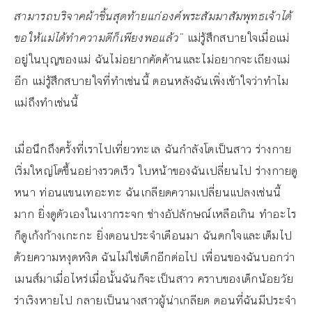
สามารถบริจาคผ้าชิ้นสุดท้ายแก่องค์พระสัมมาสัมพุทธเจ้าได้
ขอให้แม่ได้ทำความดีก็เพียงพอแล้ว”
แม่รู้สึกสบายใจเมื่อแม่
อยู่ในบุญของแม่ ฉันไม่อยากคัดค้านและไม่อยากจะเถียงแม่
อีก แม่รู้สึกสบายใจที่ทำเช่นนี้ ตอนหลังฉันเพิ่งเข้าใจว่าทำไม
แม่ถึงทำเช่นนี้
เมื่อนึกถึงครั้งที่เราไปเที่ยวทะเล ฉันกำลังโตเป็นสาว ร่างกาย
เริ่มใหญ่โตขึ้นอย่างรวดเร็ว ใบหน้าของฉันเปลี่ยนไป ร่างกายดู
หนา ท่อนแขนเทอะทะ ฉันเกลียดความเปลี่ยนแปลงเช่นนี้
มาก ยิ่งดูตัวเองในเงากระจก ช่างอัปลักษณ์เหลือเกิน ทำอะไร
ก็ดูเก้งก้างเกะกะ ยิ่งตอนประจำเดือนมา ฉันตกใจและเต็มไป
ด้วยความหงุดหงิด ฉันไม่ใช่เด็กอีกต่อไป เพื่อนของฉันบอกว่า
เมนส์มาเมื่อไหร่เมื่อนั้นฉันก็จะเป็นสาว คราบของเด็กน้อยวัย
ร่าเริงหายไป กลายเป็นนางสาวผู้น่าเกลียด ตอนที่ฉันมีประจำ