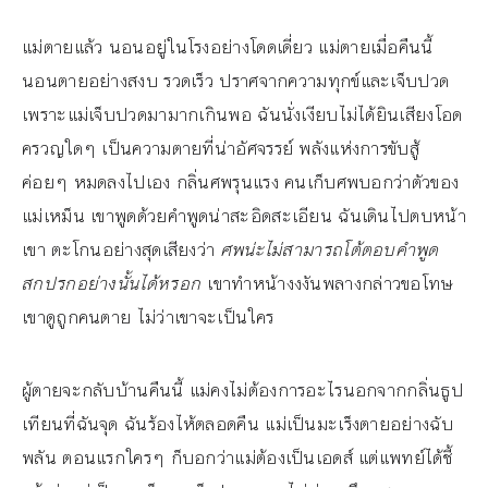
แม่ตายแล้ว นอนอยู่ในโรงอย่างโดดเดี่ยว แม่ตายเมื่อคืนนี้
นอนตายอย่างสงบ รวดเร็ว ปราศจากความทุกข์และเจ็บปวด
เพราะแม่เจ็บปวดมามากเกินพอ ฉันนั่งเงียบไม่ได้ยินเสียงโอด
ครวญใดๆ เป็นความตายที่น่าอัศจรรย์ พลังแห่งการขับสู้
ค่อยๆ หมดลงไปเอง กลิ่นศพรุนแรง คนเก็บศพบอกว่าตัวของ
แม่เหม็น เขาพูดด้วยคำพูดน่าสะอิดสะเอียน ฉันเดินไปตบหน้า
เขา ตะโกนอย่างสุดเสียงว่า
ศพน่ะไม่สามารถโต้ตอบคำพูด
สกปรกอย่างนั้นได้หรอก
เขาทำหน้างงงันพลางกล่าวขอโทษ
เขาดูถูกคนตาย ไม่ว่าเขาจะเป็นใคร
ผู้ตายจะกลับบ้านคืนนี้ แม่คงไม่ต้องการอะไรนอกจากกลิ่นธูป
เทียนที่ฉันจุด ฉันร้องไห้ตลอดคืน แม่เป็นมะเร็งตายอย่างฉับ
พลัน ตอนแรกใครๆ ก็บอกว่าแม่ต้องเป็นเอดส์ แต่แพทย์ได้ชี้