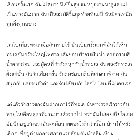
เดือนครั้งแรก ฉันไม่สบายมีไข้ขึ้นสูง แม่หยุดงานมาดูแล แม่
เป็นห่วงฉันมาก ฉันเป็นสมบัติชิ้นสุดท้ายที่แม่มี ฉันมีค่าเหนือ
ทุกสิ่งทุกอย่าง
เราไปเที่ยวทะเลเมื่อฉันหายไข้ นั่นเป็นครั้งแรกที่ฉันได้เห็น
ทะเลอันกว้างใหญ่ไพศาล เส้นขอบฟ้าจรดผืนน้ำ หาดทรายสี
น้ำตาลอ่อน และผู้คนที่กำลังสนุกกับน้ำทะเล ฉันหลงรักทะเล
ตั้งแต่นั้น ฉันรักเสียงคลื่น รักลมซ่อนกลิ่นพิเศษน่าพิศวง ฉัน
สนุกกับแดดจนตัวดำ และฉันได้พบกับโลกใบใหม่ที่ไม่เคยเจอ
แต่แล้ววัยสาวของฉันฝากเอาไว้ที่ทะเล มันช่างรวดเร็วราวกับ
พายุในเดือนตุลาที่ผ่านมาแล้วจากไป ทว่าฉันไม่เคยเสียใจเลย
ฉันนึกอยู่เสมอว่าฉันจะมีอนาคตอะไรดีกว่านี้อีก บ้านไม้หลัง
เล็กๆ ที่อยู่ท่ามกลางสภาพแวดล้อมอันน่าคลื่นเหียน