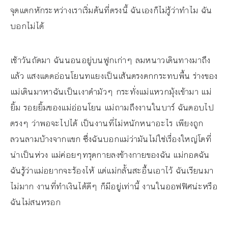
จุดแตกหักระหว่างเราเริ่มต้นที่ตรงนี้ ฉันเองก็ไม่รู้ว่าทำไม ฉัน
บอกไม่ได้
เช้าวันถัดมา ฉันนอนอยู่บนฟูกเก่าๆ ลมหนาวเดินทางมาถึง
แล้ว แสงแดดอ่อนโยนทแยงเป็นเส้นตรงตกกระทบพื้น ร่างของ
แม่เดินมาหาฉันเป็นเงาดำมัวๆ กระทั่งแม่แหวกมุ้งเข้ามา แม่
ยิ้ม รอยยิ้มของแม่อ่อนโยน แม่ถามถึงงานในบาร์ ฉันตอบไป
ตรงๆ ว่าพอจะไปได้ เป็นงานที่ไม่หนักหนาอะไร เพียงถูก
ลวนลามบ้างจากแขก ซึ่งฉันบอกแม่ว่ามันไม่ใช่เรื่องใหญ่โตที่
น่าเป็นห่วง แม่ค่อยๆทรุดกายลงข้างกายของฉัน แม่กอดฉัน
ฉันรู้ว่าแม่อยากจะร้องไห้ แต่แม่กลั้นสะอื้นเอาไว้ ฉันเรียนมา
ไม่มาก งานที่ทำเงินได้ดีๆ ก็มีอยู่เท่านี้ งานในออฟฟิศน่ะหรือ
ฉันไม่สนหรอก