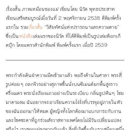
เรื่องสั้น
ภาพเหมือนของแม่
เขียนโดย นิวัต พุทธประสาท
เขียนเสร็จสมบูรณ์เมื่อวันที่ 2 พฤศจิกายน 2538 ตีพิมพ์ครั้ง
แรกใน รวม
เรื่องสั้น
“วิสัยทัศน์แห่งปรารถนาและความตาย”
ซึ่งเป็น
หนังสือ
เล่มแรกของนิวัต ที่ได้ตีพิมพ์เป็นรูปเล่มพ็อกเก็
ตบุ๊ก โดยแพรวสำนักพิมพ์ พิมพ์ครั้งแรก เมื่อปี 2539
พระกำลังเดินฝ่าความมืดเข้ามาแล้ว พอถึงด้านในศาลา พระสี่
รูปค่อยๆ ถลกจีวรอย่างสุภาพขึ้นนั่งบนซีเมนต์ยกพื้นสูงราว
ครึ่งเมตร พระนั่งเรียงแถวอย่างเป็นระเบียบ กลิ่นธูปหืนๆ โชย
มาตามลม ฉันอยากจะอาเจียนความโง่งั่งที่บรรจุอยู่ภายในหัว
ของฉันออกมาให้หมด ผู้หญิงทั้งโลกต้องมาแบกภาระกับงาน
และโชคชะตาที่ถูกร่วมสังวาสทางเพศโดยไม่มีวันเปลี่ยนแปลง
หรือไร เราสองแม่ลูกจากกันแล้ว สิ่งที่เกิดขึ้นกับเราเสมือนหนึ่ง