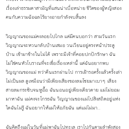
เรื่องเล่าธรรมดาสามัญที่แสนน่าเบื่อหน่าย ชีวิตของผู้หญิงสอง
คนกับความฉ้อฉลไร้ยางอายกำลังจบสิ้นลง
วิญญาณของแม่คงลอยไปไกล แต่มีคนบอกว่า สามวันแรก
วิญญาณจะหวนกลับบ้านเสมอ วนเวียนอยู่ตรงหน้าประตู
บ้าน เข้ามาข้างในไม่ได้ เพราะมีเจ้าที่คอยปกปักรักษา ฉัน
ไม่ใช่คนหัวโบราณที่จะเชื่อเรื่องเหล่านี้ แต่ฉันอยากพบ
วิญญาณของแม่ ทว่าคืนแรกผ่านไป การเฝ้ารอครั้งแล้วครั้งเล่า
ไม่เป็นผล ดูเหมือนว่ามีเพียงเสียงของลมโชยมาเบาๆ เสียง
สายลมกระซิบจนหูอื้อ ฉันนอนอยู่เพียงเดียวดาย แม่ไม่ยอม
มาหาฉัน แม่คงจะโกรธฉัน วิญญาณของแม่ไปสิงสถิตอยู่แห่ง
ใดฉันไม่รู้ ฉันอยากให้แม่ให้อภัยฉัน แต่แม่ไม่มา…
ฉันคิดถึงแม่ในวันที่แม่พาฉันไปทะเล เราไปกันตามลำพังสอง