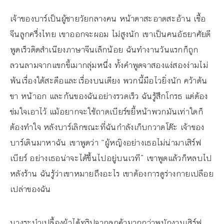
เจ้าของบาร์เป็นผู้ชายวัยกลางคน หน้าตาสะอาดสะอ้าน เชื้อ
จีนลูกครึ่งไทย เขาออกจะผอม ไม่สูงนัก เขาเป็นคนอัธยาศัยดี
พูดเร็วติดสำเนียงภาษาจีนเล็กน้อย ฉันทำงานวันแรกก็ถูก
ลวนลามจากแขกขี้เมากลุ่มหนึ่ง ทั้งคำพูดจาสองแง่สองง่ามไม่
พ้นเรื่องใต้สะดือและเรื่องบนเตียง พวกนี้มือไวยิ่งนัก คว้าต้น
ขา หน้าอก และก้นของฉันอย่างรวดเร็ว ฉันรู้สึกโกรธ แต่ต้อง
ข่มใจเอาไว้ แม้อยากจะใช้ถาดเบียร์ขยี้หน้าพวกมันเท่าใดก็
ต้องทำใจ หลังบาร์เลิกขณะที่ฉันกำลังเก็บกวาดโต๊ะ เจ้าของ
บาร์เดินมาหาฉัน เขาพูดว่า “ผู้หญิงอย่างเธอไม่น่ามาเสิร์ฟ
เบียร์ อย่างเธอน่าจะได้ขึ้นไปอยู่บนเวที” เขาพูดแล้วก็หลบไป
หลังร้าน ฉันรู้ว่าเขาหมายถึงอะไร เขาต้องการดูร่างกายเปลือย
เปล่าของฉัน
นางระบำเปลื้องผ้าได้ทริปจากลูกค้ามากกว่าพนักงานเสิร์ฟ