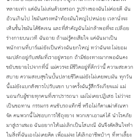
หลายเท่า แต่ฉันไม่เล่นด้วยหรอก รูปร่างของฉันไม่ค่อยดี ฉัน
อ้วนเกินไป ไขมันตรงหน้าท้องมันใหญ่ไปหน่อย เวลานั่งจะ
เห็นชั้นไขมันได้ชัดเจน และที่สำคัญฉันไม่กล้าพอที่จะเปลือย
ร่างกายบนเวที ฉันอาย ถ้าแม่รู้คงเสียใจ แค่ฉันมาเป็น
พนักงานที่บาร์แม่ยังเป็นห่วงฉันยกใหญ่ ทว่าฉันจะไม่ยอม
จมปลักอยู่กับสลัมที่เราอยู่หรอก ถ้ามีช่องทางมากพอฉันคง
ขยับขยายไปจากที่นี่ แม่ควรจะมีชีวิตอยู่ที่ดีกว่านี้ ความสะดวก
สบาย ความสงบสุขในบั้นปลายชีวิตแม่ยังไม่เคยพบมัน ทุกวัน
นี้แม่ยังแบกสังขารไปรับแขก บางครั้งฉันรู้สึกรังเกียจแม่ แม่
นอนกับผู้ชายทุกคนที่เขาปรารถนา แม่ไม่เคยปฏิเสธ ไม่ว่าจะ
เป็นขอทาน กรรมกร คนขับรถแท็กซี่ หรือไม่ก็ตาเฒ่าตัณหา
จัด คนพวกนี้ไม่ชอบการใช้ถุงยาง พวกเขาเอาแต่ได้ นำโรคภัย
มาสู่เราเสมอ ฉันอยากให้แม่เลิกเป็นโสเภณี ฉันจึงตัดสินใจทำ
ในสิ่งที่ฉันเองไม่เคยคิด เพื่อแม่จะได้เลิกอาชีพบ้าๆ ที่หาเลี้ยง