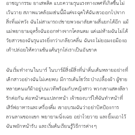
อาชญากรรม ยาเสพติด แบะความรุนแรงทางเพศที่เกิดขึ้นไม่
เว้นวาย สภาพแวดล้อมเช่นนี้มีแต่จะฉุดให้ฉันเขวออกไปจาก
สิ่งที่แม่หวัง ฉันไม่สามารถเร่ขายพวงมาลัยตามสี่แยกได้อีก แม้
แม่พยายามฉุดรั้งฉันออกห่างจากโคลนตม แต่แม่ห้ามฉันไม่ได้
วัยสาวของฉันรุนแรงยิ่งกว่าเกลียวคลื่น ฉันจะไม่ยอมงอมืองอ
เท้าปล่อยให้ความข้นแค้นรุกไล่เราเป็นอันขาด
ฉันเริ่มทำงานในบาร์ ในบาร์มีสิ่งมีสิ่งที่น่าตื่นเต้นหลายอย่างที่
เด็กสาวอย่างฉันไม่เคยพบ มีการเต้นโชว์ระบำเปลื้องผ้า ผู้ชาย
หลายคนแก้ผ้าอยู่บนเวทีพร้อมกับหญิงสาว พวกเขาแสดงลีลา
รักต่อกัน ต่อหน้าคนแปลกหน้า เจ้าของบาร์ให้ฉันทำหน้าที่
เสิร์ฟอาหารและเครื่องดื่ม เขาอบรมฉันว่าอย่าปัดป้องการ
ลวนลามของแขก พยายามนิ่งเฉย อย่าโวยวาย และยิ้มเอาไว้
ฉันพยักหน้ารับ และเริ่มต้นเรียนรู้วิธีการต่างๆ