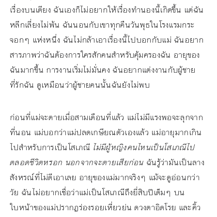
เรื่องบนเตียง ฉันเองก็ไม่อยากให้เรื่องทำนองนี้เกิดขึ้น แต่ฉัน
หลีกเลี่ยงไม่พ้น ฉันนอนกับเขาทุกคืนวันพุธในโรงแรมกระ
จอกๆ แห่งหนึ่ง ฉันไม่กล้าเอาเรื่องนี้ไปบอกกับแม่ ฉันอยาก
สารภาพว่าฉันต้องการใครสักคนสำหรับคุ้มครองฉัน อายุของ
ฉันมากขึ้น การงานเริ่มไม่มั่นคง ฉันอยากแต่งงานกับผู้ชาย
ที่รักฉัน ดูเหมือนว่าผู้ชายคนนั้นฉันยังไม่พบ
ก่อนที่แม่จะตายเมื่อสามเดือนที่แล้ว แม่ไม่มีแรงพอจะลุกจาก
ที่นอน แม่บอกว่าแม่ปลดเกษียณตัวเองแล้ว แม่อายุมากเกิน
ไปสำหรับการเป็นโสเภณี
ไม่มีผู้หญิงคนไหนเป็นโสเภณีไป
ตลอดชีวิตหรอก นอกจากจะตายเสียก่อน
ฉันรู้ว่ามันเป็นลาง
สังหรณ์ที่ไม่ดีเอาเลย อายุของแม่มากจริงๆ แม้จะดูอ่อนกว่า
วัย ฉันไม่อยากเชื่อว่าแม่เป็นโสเภณีถึงยี่สิบปีเต็มๆ บน
ใบหน้าของแม่ปรากฏร่องรอยเหี่ยวย่น ดวงตาอิดโรย และคิ้ว