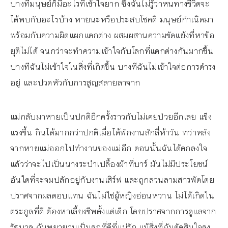
บางทีมนุษย์ก็มีอะไรที่เข้าใจยาก ซึ่งฉันไม่รู้ว่าหนทางชีวิตจะ
ได้พบกับอะไรบ้าง หายนะหรือประสบโชคดี มนุษย์กำเนิดมา
พร้อมกับความผิดแผกแตกต่าง ผสมผสานความขัดแย้งที่หาข้อ
ยุติไม่ได้ จนกว่าจะทำความเข้าใจกับโลกที่แตกต่างกันมากขึ้น
บางทีฉันไม่เข้าใจในสิ่งที่เกิดขึ้น บางทีฉันไม่เข้าใจต่อการดำรง
อยู่ และปวดหัวกับการสูญสลายลาจาก
แม่กลับมาหายเป็นปกติอีกครั้งราวกับไม่เคยป่วยอีกเลย แข็ง
แรงขึ้น กินได้มากกว่าปกติเมื่อได้พักงานสักสี่ห้าวัน ทว่าหลัง
จากหายแม่ออกไปทำงานของแม่อีก ตอนนั้นฉันได้ตกลงใจ
แล้วว่าจะไปเป็นนางระบำเปลื้องผ้าที่บาร์ มันไม่มีประโยชน์
อันใดที่จะจมปลักอยู่กับงานเสิร์ฟ และถูกลวนลามสารพัดโดย
ปราศจากผลตอบแทน ฉันไม่ใช่ผู้หญิงอ่อนหวาน ไม่ได้เกิดใน
ตระกูลที่ดี ต้องหาเลี้ยงชีพตั้งแต่เด็ก โดยปราศจากการดูแลจาก
รัฐบาล ฉันพยายามเป็นลูกที่ดีที่แม่รัก แม้สิ่งที่ฉันตัดสินใจลง