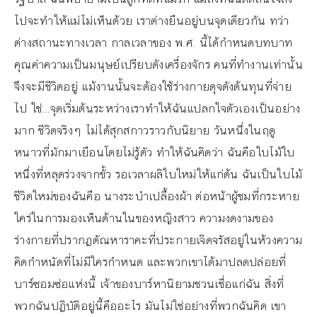
ไปจะทำให้แม่ไม่เห็นด้วย เราต่างยืนอยู่บนจุดเดียวกัน ทว่า
ต่างสถานะทางเวลา กาลเวลาของ พ.ศ. นี้ได้กำหนดบทบาท
คุณค่าความเป็นมนุษย์เปรียบดังเครื่องจักร คนที่ทำงานเท่านั้น
จึงจะมีชีวิตอยู่ แม้งานนั้นจะต้องใช้ร่างกายดุจดังต้นทุนที่จ่าย
ไป ใช่…จุดเริ่มต้นระหว่างเราทำให้ฉันแปลกใจตัวเองเป็นอย่าง
มาก ชีวิตจริงๆ ไม่ได้สุกสกาวราวกับนิยาย วันหนึ่งในฤดู
หนาวที่มักมาเยือนโดยไม่รู้ตัว ทำให้ฉันคิดว่า ฉันคือใบไม้ใบ
หนึ่งที่หลุดร่วงจากขั้ว รอเวลาผลิใบใหม่ให้แก่ต้น ฉันเป็นใบไม้
ชีวิตใหม่ของฉันคือ นางระบำเปลื้องผ้า ต่อหน้าผู้ชมที่กระหาย
ใคร่ในการมองเห็นด้านในของหญิงสาว ความงดงามของ
ร่างกายที่ปรากฏตัณหาราคะที่ประกายเจิดจรัสอยู่ในห้วงความ
คิดกำหนัดที่ไม่มีใครกำหนด และพวกเขาได้มาปลดปล่อยที่
บาร์ซอมซ่อแห่งนี้ เจ้าของบาร์หานิยามชวนเชื่อแก่ฉัน สิ่งที่
พวกฉันปฏิบัติอยู่นี้คืออะไร มันไม่ใช่อย่างที่พวกฉันคิด เขา