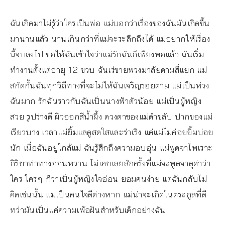
ฉันเกิดมาไม่รู้ว่าใครเป็นพ่อ แม่บอกว่าเรื่องของฉันมันเกิดขึ้น
มานานแล้ว นานเกินกว่าที่แม่จะระลึกถึงได้ แม่อยากให้เรื่อง
นี้จบลงไป ขอให้ฉันเข้าใจว่าแม่รักฉันก็เพียงพอแล้ว ฉันเริ่ม
ทำงานตั้งแต่อายุ 12 ขวบ ฉันเร่ขายพวงมาลัยตามสี่แยก แม่
สกัดกั้นฉันทุกวิถีทางที่จะไม่ให้ฉันเจริญรอยตาม แม่เป็นห่วง
ฉันมาก รักฉันราวกับฉันเป็นนางฟ้าตัวน้อย แม่เป็นผู้หญิง
สวย รูปร่างดี ผิวออกสีน้ำผึ้ง ดวงตาของแม่ดำขลับ ปากของแม่
เรียวบาง เวลาแม่ยิ้มแลดูสดใสและร่าเริง แต่แม่ไม่ค่อยยิ้มบ่อย
นัก เมื่อฉันอยู่ใกล้แม่ ฉันรู้สึกถึงความอบอุ่น แม่พูดจาไพเราะ
กิริยาท่าทางอ่อนหวาน ไม่เคยเลยสักครั้งที่แม่จะพูดจาดุด่าว่า
ใคร ใครๆ ก็ว่าเป็นผู้หญิงใจอ่อน ยอมคนง่าย แต่ฉันกลับไม่
คิดเช่นนั้น แม่เป็นคนใจดีต่างหาก แม่น่าจะเกิดในตระกูลที่ดี
ทว่ามันเป็นแค่ความเพ้อฝันสำหรับเด็กอย่างฉัน