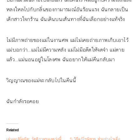
หลงใหลไปกับกลิ่นของกามารมณ์อันร้อนแรง ฉันกลายเป็น
เด็กสาวใจกร้าน ฉันเดินบนเส้นทางที่ฉันเลือกอย่างแท้จริง
ไม่มีภาพถ่ายของแม่ในงานศพ แม่ไม่เคยถ่ายภาพเก็บเอาไว้
แม่บอกว่า…แม่ไม่มีความหลัง แม่ไม่มีอดีตให้จดจำ แม่ตาย
แล้ว…แม่นอนอยู่ในโลงศพ ฉันอยากให้แม่คืนกลับมา
วิญญาณของแม่จะกลับไปในคืนนี้
ฉันกำลังรอคอย
Related
เม่นออดิโอบุ๊ค: รัตติกาลของพรุ่งนี้
5 วิธีแก้ไขนิยาย ทำอย่างไรเมื่อ