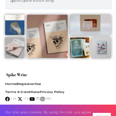
@porcupine boook shop
Home
Blog
Advertise
Terms & Conditions
Privacy Policy
71
12K
17k
58k
Our site uses cookies. By using this site, you agree