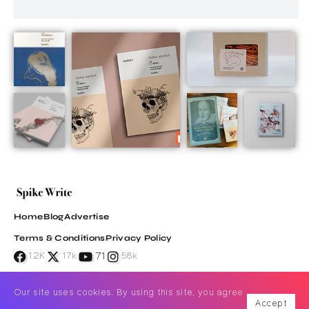
Home
Blog
Advertise
Terms & Conditions
Privacy Policy
71
12K
17k
58k
Our site uses cookies. By using this site, you agree
Accept