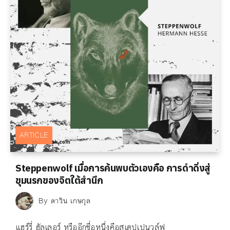
ARTICLE
Steppenwolf เมื่อการค้นพบตัวเองคือ การดำดิ่งสู่
ขุมนรกของจิตใต้สำนึก
By
ดาริน เกษกุล
แฮร์รี่ ฮัลเลอร์ หรืออีกชื่อหนึ่งคือสเตปเปนวูล์ฟ