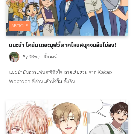
ARTICLE
แนะนำ โคนัน เดอะมูฟวี่ ภาคไหนสนุกจนลืมไม่ลง!
By
จิรัชญา เชื้อหงษ์
แนะนำมันฮวาแฟนตาซีฮีลใจ ลายเส้นสวย จาก Kakao
Webtoon ที่อ่านแล้วทั้งยิ้ม ทั้งอิน...