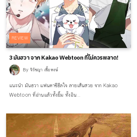
REVIEW
3 มันฮวา จาก Kakao Webtoon ที่ไม่ควรพลาด!
By
จิรัชญา เชื้อหงษ์
แนะนำ มันฮวา แฟนตาซีฮีลใจ ลายเส้นสวย จาก Kakao
Webtoon ที่อ่านแล้วทั้งยิ้ม ทั้งอิน...