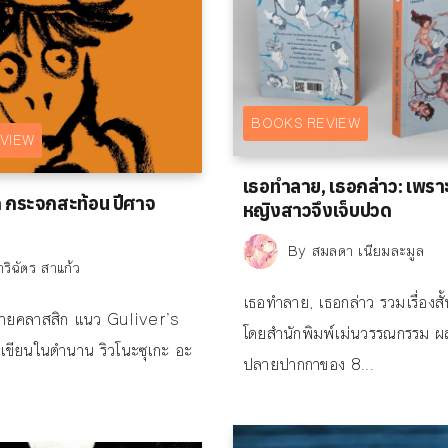
BOOKS REVIEW
VIEW
เธอทำลาย, เธอกล่าว: เพราะ
 กระจกสะท้อน ปีศาจ
หญิงสาวจึงเจ็บปวด
By
สมลดา เนียมละมูล
ริฉัตร สาแก้ว
เธอทำลาย, เธอกล่าว รวมเรื่องสั้น
ยายคลาสสิก แนว Guliver’s
โดยสำนักพิมพ์เม่นวรรณกรรม 
เขียนในตำนาน ริวโนะซุเกะ อะ
ปลายปากกาของ 8...