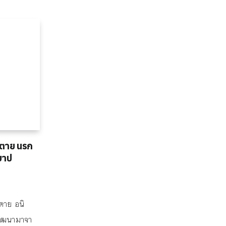
าตาย นรก
ญบาป
าตาย อนิ
พัฒนามาจา