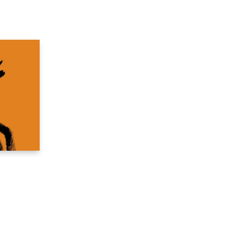
ีศาจ
uliver’s