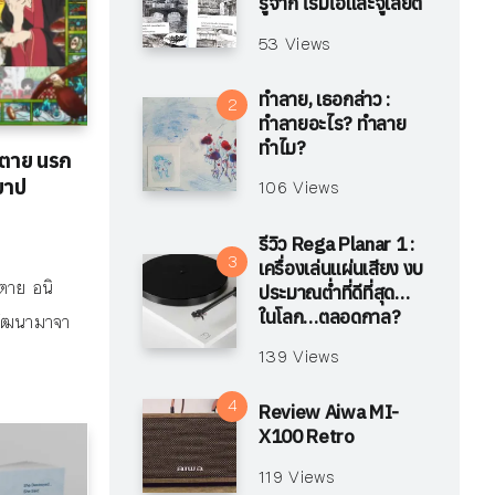
รู้จาก โรมิโอและจูเลียต
53 Views
ทำลาย, เธอกล่าว :
ทำลายอะไร? ทำลาย
ทำไม?
าตาย นรก
ญบาป
106 Views
รีวิว Rega Planar 1 :
เครื่องเล่นแผ่นเสียง งบ
าตาย อนิ
ประมาณต่ำที่ดีที่สุด…
ในโลก…ตลอดกาล?
พัฒนามาจา
139 Views
Review Aiwa MI-
X100 Retro
119 Views