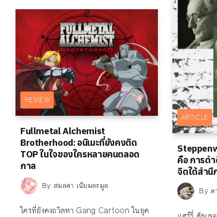
REVIEW
ARTICLE
Fullmetal Alchemist
Brotherhood: อนิเมะที่ยังคงติด
Steppenwo
TOP ในใจของใครหลายคนตลอด
คือ การดำด
กาล
จิตใต้สำนึ
By
สมลดา เนียมละมูล
By
ด
ใครที่ยังคงถวิลหา Gang Cartoon ในยุค
แฮร์รี่ ฮัลเล