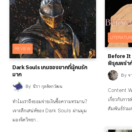
LITERATU
REVIEW
Before It 
พิรุณพรำก
Dark Souls เกมของยากที่ผู้คนรัก
มาก
By
จา
By
นีรา กุลดิลกวัฒน
Content Wa
เกี่ยวกับกา
ทำไมเราถึงยอมจ่ายเงินซื้อความทรมาน?
สัมพันธ์ร่วม
เจาะลึกเสน่ห์ของ Dark Souls ผ่านมุม
มองจิตวิทยา...