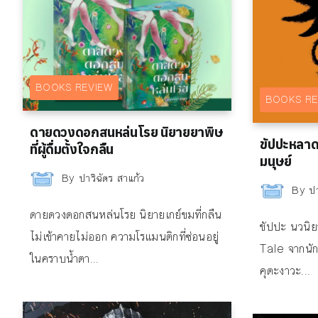
BOOKS REVIEW
BOOKS RE
ดายดวงดอกสนหล่นโรย นิยายยาพิษ
ขัปปะหลาด
ที่ผู้ดื่มตั้งใจกลืน
มนุษย์
By
ปาริฉัตร สาแก้ว
By
ปา
ดายดวงดอกสนหล่นโรย นิยายเกย์ขมที่กลืน
ขัปปะ นวนิ
ไม่เข้าคายไม่ออก ความโรแมนติกที่ซ่อนอยู่
Tale จากนัก
ในคราบน้ำตา...
คุตะงาวะ...