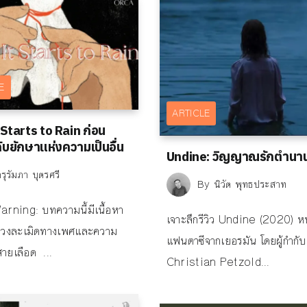
RE
ARTICLE
Starts to Rain ก่อน
ับยักษาแห่งความเป็นอื่น
Undine: วิญญาณรักตำนา
รุรัมภา บุตรศรี
By
นิวัต พุทธประสาท
rning: บทความนี้มีเนื้อหา
เจาะลึกรีวิว Undine (2020) หน
รล่วงละเมิดทางเพศและความ
แฟนตาซีจากเยอรมัน โดยผู้กำกับ
สายเลือด ...
Christian Petzold...