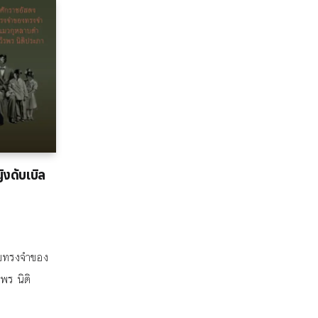
ิงดับเบิล
ับทรงจำของ
ร นิติ