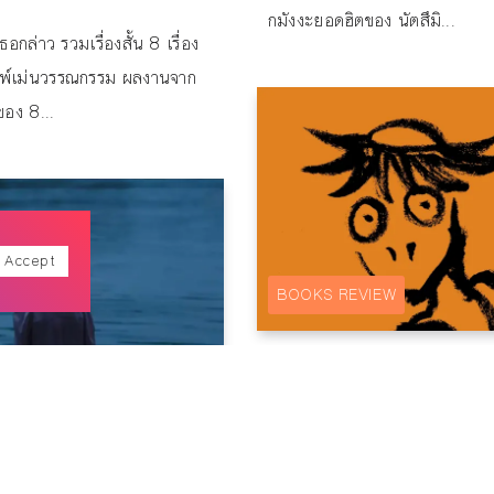
กมังงะยอดฮิตของ นัตสึมิ...
อกล่าว รวมเรื่องสั้น 8 เรื่อง
มพ์เม่นวรรณกรรม ผลงานจาก
อง 8...
Accept
BOOKS REVIEW
ขัปปะหลาด กระจกสะท้อน ป
มนุษย์
By
ปาริฉัตร สาแก้ว
วิญญาณรักตำนานพรายน้ำ
ขัปปะ นวนิยายคลาสสิก แนว G