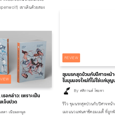
ppenwolf) เขาเดินด้วยสอง
REVIEW
ขุมนรกสุดป่วนกับปีศาจหน้
VIEW
ในมุมมองใหม่ที่ไม่ใช่แค่บุ
By
ศศิกานต์ ไชยทา
 เธอกล่าว: เพราะเป็น
งเจ็บปวด
รีวิว ขุมนรกสุดป่วนกับปีศาจหน้
เมะแนวแฟนตาซีคอมเมดี้ ที่ถูก
มลดา เนียมละมูล