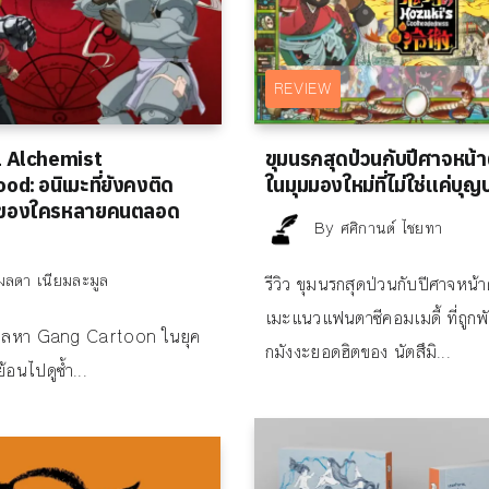
REVIEW
l Alchemist
ขุมนรกสุดป่วนกับปีศาจหน้
d: อนิเมะที่ยังคงติด
ในมุมมองใหม่ที่ไม่ใช่แค่บุ
จของใครหลายคนตลอด
By
ศศิกานต์ ไชยทา
มลดา เนียมละมูล
รีวิว ขุมนรกสุดป่วนกับปีศาจหน้
เมะแนวแฟนตาซีคอมเมดี้ ที่ถูก
ถวิลหา Gang Cartoon ในยุค
กมังงะยอดฮิตของ นัตสึมิ...
้อนไปดูซ้ำ...