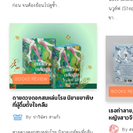
ก่อน จนต้องย้อนไปดูซ้ำ...
นวูล์ฟ (Ste
ขา...
BOOKS REVIEW
BOOKS RE
ดายดวงดอกสนหล่นโรย นิยายยาพิษ
ที่ผู้ดื่มตั้งใจกลืน
เธอทำลาย,
By
ปาริฉัตร สาแก้ว
หญิงสาวจึ
By
ส
ดายดวงดอกสนหล่นโรย นิยายเกย์ขมที่กลืน