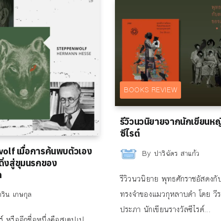
BOOKS REVIEW
รีวิวนวนิยายจากนักเขียนหญ
ซีไรต์
lf เมื่อการค้นพบตัวเอง
By
ปาริฉัตร สาแก้ว
ิ่งสู่ขุมนรกของ
ก
รีวิวนวนิยาย พุทธศักราชอัสดงก
ทรงจำของแมวกุหลาบดำ โดย วีรพ
าริน เกษกุล
ประภา นักเขียนรางวัลซีไรต์...
อร์ หรืออีกชื่อหนึ่งคือสเตปเป