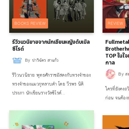
BOOKS REVIEW
REVIEW
รีวิวนวนิยายจากนักเขียนหญิงดับเบิล
Fullmeta
ซีไรต์
Brotherhoo
TOP ในใ
By
ปาริฉัตร สาแก้ว
กาล
By
ส
รีวิวนวนิยาย พุทธศักราชอัสดงกับทรงจำของ
ทรงจำของแมวกุหลาบดำ โดย วีรพร นิติ
ใครที่ยังคง
ประภา นักเขียนรางวัลซีไรต์...
ก่อน จนต้องย