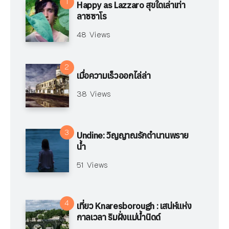
Happy as Lazzaro สุขใดเล่าเท่า
ลาซซาโร
48 Views
เมื่อความเร็วออกไล่ล่า
38 Views
Undine: วิญญาณรักตำนานพราย
น้ำ
51 Views
เที่ยว Knaresborough : เสน่ห์แห่ง
กาลเวลา ริมฝั่งแม่น้ำนิดด์