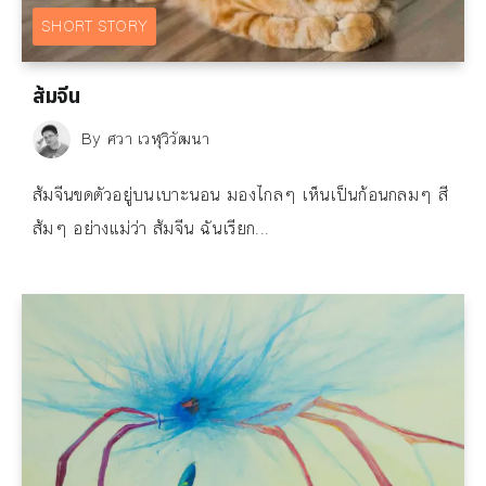
SHORT STORY
ส้มจีน
By
ศวา เวฬุวิวัฒนา
ส้มจีนขดตัวอยู่บนเบาะนอน มองไกลๆ เห็นเป็นก้อนกลมๆ สี
ส้มๆ อย่างแม่ว่า ส้มจีน ฉันเรียก...