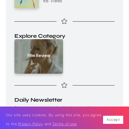
68 Views
Explore Category
Film Review
Daily Newsletter
Sign up for free and be the first to get notified about new
Our site uses cookies. By using this site, you agree
posts.
Accept
to the
Privacy Policy
and
Terms of Use
.