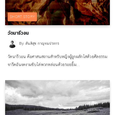
SHORT STORY
วัดนารีวอน
By
สันติสุข กาญจนประกร
วัดนารีวอน คือศาสนสถานสำหรับหญิงผู้ถูกผลักไสด้วยศีลธรรม
จารีตอันงดงามขับไล่พวกหล่อนด้วยรอยยิ้ม...